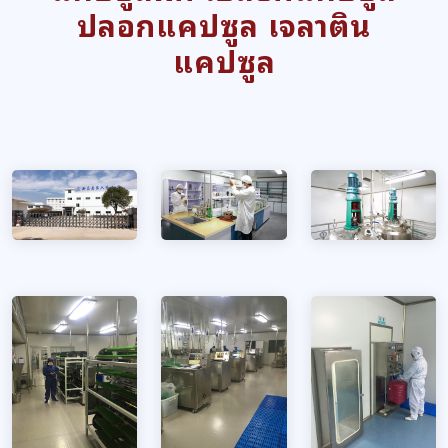
ปลอกแคปซูล เจลาติน
แคปซูล