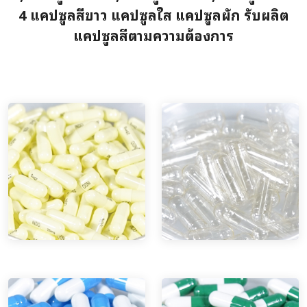
4 แคปซูลสีขาว แคปซูลใส แคปซูลผัก รับผลิต
แคปซูลสีตามความต้องการ