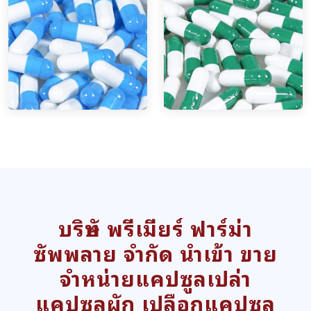
บริษัท พรีเมียร์ ฟาร์ม่า
ซัพพลาย จำกัด นำเข้า ขาย
จำหน่ายแคปซูลเปล่า
แคปซูลผัก เปลือกแคปซูล