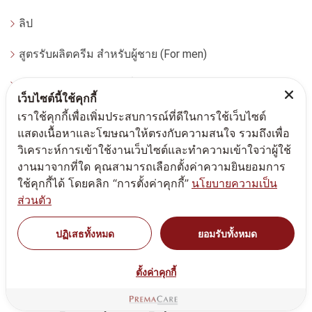
ลิป
สูตรรับผลิตครีม สำหรับผู้ชาย (For men)
สูตรรับผลิตครีม เจล เซรั่ม เอสเซนส์ สำหรับผิวมีแนวโน้มแพ้ง่าย
เว็บไซต์นี้ใช้คุกกี้
สูตรรับผลิตครีม ผลิตภัณฑ์สปา (SPA product)
เราใช้คุกกี้เพื่อเพิ่มประสบการณ์ที่ดีในการใช้เว็บไซต์
แสดงเนื้อหาและโฆษณาให้ตรงกับความสนใจ รวมถึงเพื่อ
สูตรรับผลิตผลิตภัณฑ์สำหรับผู้หญิง(Feminine Product)
วิเคราะห์การเข้าใช้งานเว็บไซต์และทำความเข้าใจว่าผู้ใช้
งานมาจากที่ใด คุณสามารถเลือกตั้งค่าความยินยอมการ
สูตรรับผลิตสร้างทำแบรนด์แอลกอฮอล์เจล แอลกกอฮอล์สเปรย์ ล้างมือ
ใช้คุกกี้ได้ โดยคลิก “การตั้งค่าคุกกี้”
นโยบายความเป็น
ส่วนตัว
รองพื้น
ปฏิเสธทั้งหมด
ยอมรับทั้งหมด
บลัชออน
แป้งฝุ่น
ตั้งค่าคุกกี้