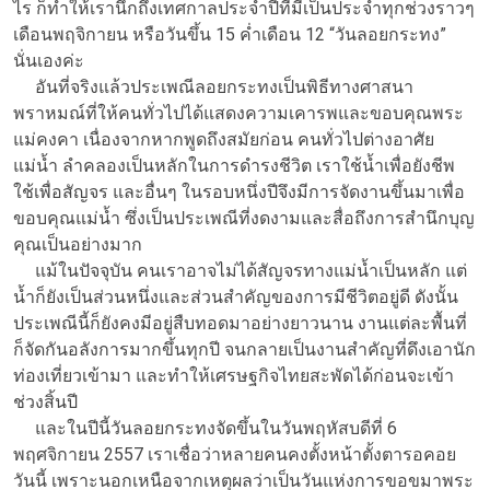
ไร ก็ทำให้เรานึกถึงเทศกาลประจำปีที่มีเป็นประจำทุกช่วงราวๆ
เดือนพฤจิกายน หรือวันขึ้น 15 ค่ำเดือน 12 “วันลอยกระทง”
นั่นเองค่ะ
อันที่จริงแล้วประเพณีลอยกระทงเป็นพิธีทางศาสนา
พราหมณ์ที่ให้คนทั่วไปได้แสดงความเคารพและขอบคุณพระ
แม่คงคา เนื่องจากหากพูดถึงสมัยก่อน คนทั่วไปต่างอาศัย
แม่น้ำ ลำคลองเป็นหลักในการดำรงชีวิต เราใช้น้ำเพื่อยังชีพ
ใช้เพื่อสัญจร และอื่นๆ ในรอบหนึ่งปีจึงมีการจัดงานขึ้นมาเพื่อ
ขอบคุณแม่น้ำ ซึ่งเป็นประเพณีที่งดงามและสื่อถึงการสำนึกบุญ
คุณเป็นอย่างมาก
แม้ในปัจจุบัน คนเราอาจไม่ได้สัญจรทางแม่น้ำเป็นหลัก แต่
น้ำก็ยังเป็นส่วนหนึ่งและส่วนสำคัญของการมีชีวิตอยู่ดี ดังนั้น
ประเพณีนี้ก็ยังคงมีอยู่สืบทอดมาอย่างยาวนาน งานแต่ละพื้นที่
ก็จัดกันอลังการมากขึ้นทุกปี จนกลายเป็นงานสำคัญที่ดึงเอานัก
ท่องเที่ยวเข้ามา และทำให้เศรษฐกิจไทยสะพัดได้ก่อนจะเข้า
ช่วงสิ้นปี
และในปีนี้วันลอยกระทงจัดขึ้นในวันพฤหัสบดีที่ 6
พฤศจิกายน 2557 เราเชื่อว่าหลายคนคงตั้งหน้าตั้งตารอคอย
วันนี้ เพราะนอกเหนือจากเหตุผลว่าเป็นวันแห่งการขอขมาพระ