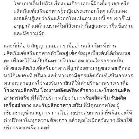
โฆษณาเต็มไปด้วยเรื่องบนเตียง แบบนี้ผิดเต็มๆ เลย หรือ
ผลิตภัณฑ์เสริมอาหารผู้หญิงประเภทอกโตๆ แล้วแสดง
แบบเห็นรู้เลยว่ากินแล้วอกโตแน่นอน แบบนี้ อย เขาก็ไม่
อนุญาติ แต่ถ้าแบรนด์ใดมีสิ่งเหล่านี้อยู่แสดงว่าฝืนข้อห้าม
และมีความผิด
และนี่ก็คือ 5 สัญญาณแปลกๆ เมื่ออ่านแล้ว ใครที่ท่าน
ผลิตภัณฑ์เสริมอาหารตัวใดอยู่ เช็คข้อมูลเบื้องต้นได้ก่อนเลย
คะ เพื่อจะได้ไม่เป็นอันตรายในอนาคต ส่วนใครอยากเป็น
เจ้าของผลิตภัณฑ์เสริมอาหารที่ถูกต้องตามกฏของ อย ติดต่อ
มาได้เลยค่ะที่ พรีมา แคร์ ทางเรามีสูตรผลิตภัณฑ์เสริมอาหาร
หลากหลายสูตรไว้รองรับ เรายินดีให้คำปรึกษาเพราะเราคือ
โรงงานผลิตครึม โรงงานผลิตเครื่องสำอาง
และ
โรงงานผลิต
อาหารเสริม
ที่ได้ให้บริการเกี่ยวกับการ
รับผลิตครีม รับผลิต
เครื่องสำอาง
และ
รับผลิตอาหารเสริม
ที่มีคุณภาพโดยผู้
เชี่ยวชาญชำนาญการ มากไปด้วยประสบการณ์ ที่พร้อมจะให้
คำปรึกษาในทุกความต้องการ แล้วคุณไม่ผิดหวังหากเลือกใช้
บริการจากพรีมา แคร์