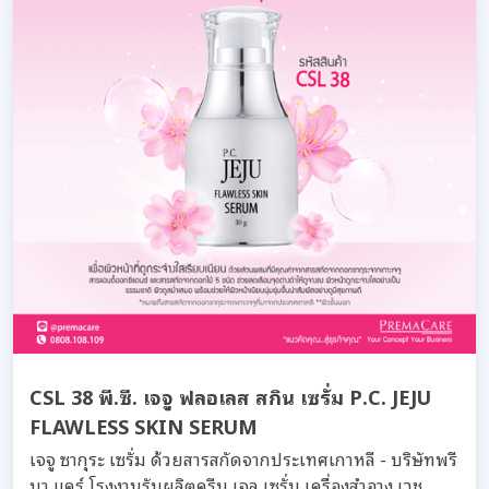
CSL 38 พี.ซี. เจจู ฟลอเลส สกิน เซรั่ม P.C. JEJU
FLAWLESS SKIN SERUM
เจจู ซากุระ เซรั่ม ด้วยสารสกัดจากประเทศเกาหลี - บริษัทพรี
มา แคร์ โรงงานรับผลิตครีม เจล เซรั่ม เครื่องสำอาง เวช