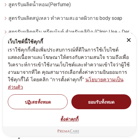
สูตรรับผลิตน้ำหอม(Perfume)
สูตรรับผลิตสบู่เหลว ทำความสะอาดผิวกาย body soap
สูตรรับผลิตครีม ทรีตเม้นต์ สำหรับคลินิก (Clinic Use - Dermatologist)
เว็บไซต์นี้ใช้คุกกี้
สูตรรับผลิตครีม เจลบำรุงรอบดวงตา (eye care)
เราใช้คุกกี้เพื่อเพิ่มประสบการณ์ที่ดีในการใช้เว็บไซต์
แสดงเนื้อหาและโฆษณาให้ตรงกับความสนใจ รวมถึงเพื่อ
ลิป
วิเคราะห์การเข้าใช้งานเว็บไซต์และทำความเข้าใจว่าผู้ใช้
งานมาจากที่ใด คุณสามารถเลือกตั้งค่าความยินยอมการ
สูตรรับผลิตครีม สำหรับผู้ชาย (For men)
ใช้คุกกี้ได้ โดยคลิก “การตั้งค่าคุกกี้”
นโยบายความเป็น
สูตรรับผลิตครีม เจล เซรั่ม เอสเซนส์ สำหรับผิวมีแนวโน้มแพ้ง่าย
ส่วนตัว
สูตรรับผลิตครีม ผลิตภัณฑ์สปา (SPA product)
ปฏิเสธทั้งหมด
ยอมรับทั้งหมด
สูตรรับผลิตผลิตภัณฑ์สำหรับผู้หญิง(Feminine Product)
ตั้งค่าคุกกี้
สูตรรับผลิตสร้างทำแบรนด์แอลกอฮอล์เจล แอลกกอฮอล์สเปรย์ ล้างมือ