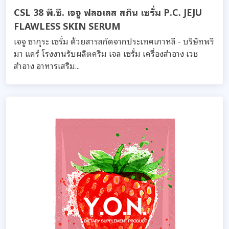
CSL 38 พี.ซี. เจจู ฟลอเลส สกิน เซรั่ม P.C. JEJU
FLAWLESS SKIN SERUM
เจจู ซากุระ เซรั่ม ด้วยสารสกัดจากประเทศเกาหลี - บริษัทพรี
มา แคร์ โรงงานรับผลิตครีม เจล เซรั่ม เครื่องสำอาง เวช
สำอาง อาหารเสริม...