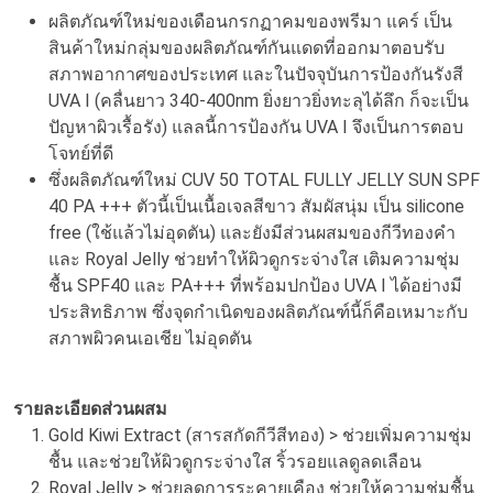
ผลิตภัณฑ์ใหม่ของเดือนกรกฏาคมของพรีมา แคร์ เป็น
สินค้าใหม่กลุ่มของผลิตภัณฑ์กันแดดที่ออกมาตอบรับ
สภาพอากาศของประเทศ และในปัจจุบันการป้องกันรังสี
UVA I (คลื่นยาว 340-400nm ยิ่งยาวยิ่งทะลุได้ลึก ก็จะเป็น
ปัญหาผิวเรื้อรัง) แลลนี้การป้องกัน UVA I จึงเป็นการตอบ
โจทย์ที่ดี
ซึ่งผลิตภัณฑ์ใหม่ CUV 50 TOTAL FULLY JELLY SUN SPF
40 PA +++ ตัวนี้เป็นเนื้อเจลสีขาว สัมผัสนุ่ม เป็น silicone
free (ใช้แล้วไม่อุดตัน) และยังมีส่วนผสมของกีวีทองคำ
และ Royal Jelly ช่วยทำให้ผิวดูกระจ่างใส เติมความชุ่ม
ชื้น SPF40 และ PA+++ ที่พร้อมปกป้อง UVA I ได้อย่างมี
ประสิทธิภาพ ซึ่งจุดกำเนิดของผลิตภัณฑ์นี้ก็คือเหมาะกับ
สภาพผิวคนเอเชีย ไม่อุดตัน
รายละเอียดส่วนผสม
Gold Kiwi Extract (สารสกัดกีวีสีทอง) > ช่วยเพิ่มความชุ่ม
ชื้น และช่วยให้ผิวดูกระจ่างใส ริ้วรอยแลดูลดเลือน
Royal Jelly > ช่วยลดการระคายเคือง ช่วยให้ความชุ่มชื้น