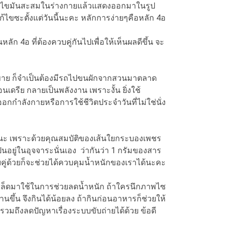
ป็นไขมันสะสมในร่างกายแล้วแสดงออกมาในรูป
ไขซะตั้งแต่วันนี้นะคะ หลักการง่ายๆคือหลัก 4อ
ก 4อ ที่ต้องควบคู่กันไปเพื่อให้เห็นผลดีขึ้น จะ
อขาย ก็จำเป็นต้องมีรถไปขนผักจากสวนมาตลาด
ดรีย กลายเป็นพลังงาน เพราะงั้น ยิ่งใช้
อกกำลังกายหรือการใช้ชีวิตประจำวันที่ไม่ใช่นั่ง
ะ เพราะด้วยคุณสมบัติของเส้นใยกระบองเพชร
นอยู่ในอุจจาระนั่นเอง ว่ากันว่า 1 กรัมของสาร
วบคู่ด้วยก็จะช่วยได้ควบคุมน้ำหนักของเราได้นะคะ
มล็ดมาใช้ในการช่วยลดน้ำหนัก ถ้าใครนึกภาพไซ
านขึ้น จึงกินได้น้อยลง ถ้ากินก่อนอาหารก็ช่วยให้
วมถึงลดปัญหาเรื่องระบบขับถ่ายได้ด้วย ข้อดี