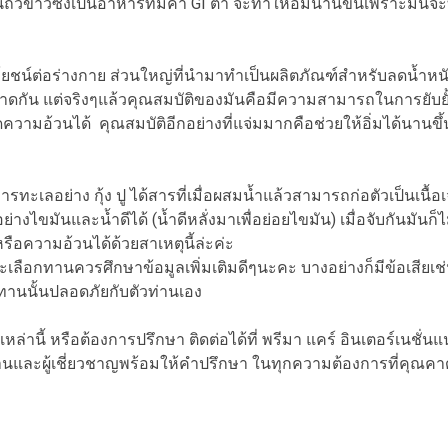
นถั่วขาวซึ่งเป็นอาหารที่มีค่า GI ต่ำ จะทำให้อิ่มนานขึ้นเพราะมันจะ
น์ต่อร่างกาย ส่วนใหญ่ที่นำมาทำเป็นผลิตภัณฑ์สำหรับลดน้ำหนั
าดกัน แต่จริงๆแล้วคุณสมบัติของมันคือมีความสามารถในการยับยั้
วามอ้วนได้ คุณสมบัติอีกอย่างที่แจ่มมากคือช่วยให้อิ่มได้นานขึ
ย่าง กุ้ง ปู ได้สารที่เมื่อผสมน้ำแล้วสามารถก่อตัวเป็นเนื้อเจ
ย่างไขมันและน้ำดีได้ (น้ำดีหลั่งมาเพื่อย่อยไขมัน) เมื่อจับกันมั
รือความอ้วนได้ด้วยสาเหตุนี้ล่ะค่ะ
ทานควรศึกษาข้อมูลเพิ่มเติมดีๆนะคะ บางอย่างก็มีข้อเสียเช่น
กทานนั้นปลอดภัยกับตัวท่านเอง
ี้ หรือต้องการปรึกษา ติดต่อได้ที่ พรีมา แคร์ อินเตอร์เนชั่น
และผู้เชี่ยวชาญพร้อมให้คำปรึกษา ในทุกความต้องการที่คุณคาด