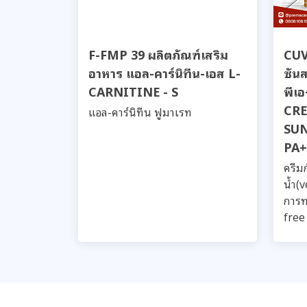
F-FMP 39 ผลิตภัณฑ์เสริม
CUV 
อาหาร แอล-คาร์นิทีน-เอส L-
ซัน
CARNITINE - S
พีเ
CR
แอล-คาร์นิทีน ฟูมาเรท
SUN
PA+
ครีม
น้ำ(
การท
free