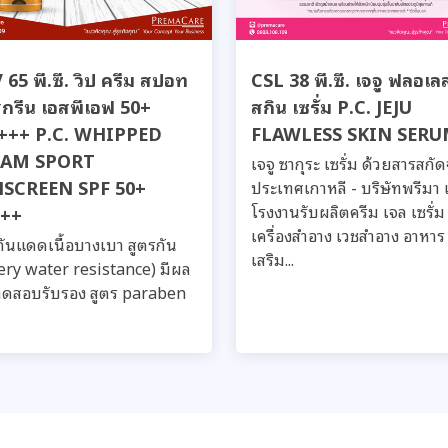
65 พี.ซี. วิป ครีม สปอท
CSL 38 พี.ซี. เจจู ฟลอเล
สกรีน เอสพีเอฟ 50+
สกิน เซรั่ม P.C. JEJU
อ+++ P.C. WHIPPED
FLAWLESS SKIN SER
EAM SPORT
เจจู ซากุระ เซรั่ม ด้วยสารสกั
SCREEN SPF 50+
ประเทศเกาหลี - บริษัทพรีมา 
โรงงานรับผลิตครีม เจล เซรั่ม
++
เครื่องสำอาง เวชสำอาง อาหาร
กันแดดเนื้อบางเบา สูตรกัน
เสริม...
very water resistance) มีผล
ดสอบรับรอง สูตร paraben