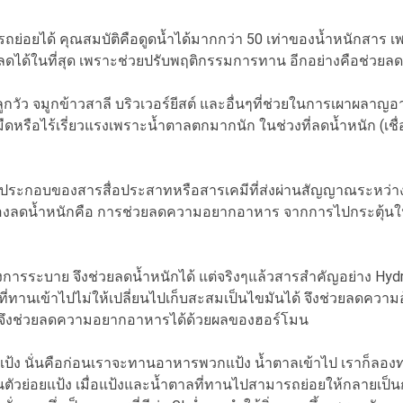
อยได้ คุณสมบัติคือดูดน้ำได้มากกว่า 50 เท่าของน้ำหนักสาร 
นักลดได้ในที่สุด เพราะช่วยปรับพฤติกรรมการทาน อีกอย่างคือช่ว
ัว จมูกข้าวสาลี บริวเวอร์ยีสต์ และอื่นๆที่ช่วยในการเผาผลาญอ
มืดหรือไร้เรี่ยวแรงเพราะน้ำตาลตกมากนัก ในช่วงที่ลดน้ำหนัก (เชื
ะกอบของสารสื่อประสาทหรือสารเคมีที่ส่งผ่านสัญญาณระหว่างเ
ื่องลดน้ำหนักคือ การช่วยลดความอยากอาหาร จากการไปกระตุ้นให้ต
ะบาย จึงช่วยลดน้ำหนักได้ แต่จริงๆแล้วสารสำคัญอย่าง Hydroxy
ที่ทานเข้าไปไม่ให้เปลี่ยนไปเก็บสะสมเป็นไขมันได้ จึงช่วยลดควา
 จึงช่วยลดความอยากอาหารได้ด้วยผลของฮอร์โมน
ั่นคือก่อนเราจะทานอาหารพวกแป้ง น้ำตาลเข้าไป เราก็ลองทานถั
นตัวย่อยแป้ง เมื่อแป้งและน้ำตาลที่ทานไปสามารถย่อยให้กลายเป็