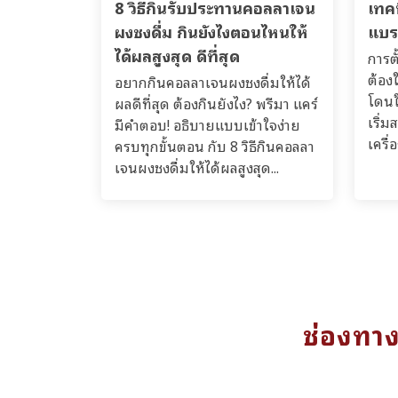
8 วิธีกินรับประทานคอลลาเจน
เทคน
ผงชงดื่ม กินยังไงตอนไหนให้
แบร
ได้ผลสูงสุด ดีที่สุด
การตั
ต้องใ
อยากกินคอลลาเจนผงชงดื่มให้ได้
โดนใ
ผลดีที่สุด ต้องกินยังไง? พรีมา แคร์
เริ่
มีคำตอบ! อธิบายแบบเข้าใจง่าย
เครื่
ครบทุกขั้นตอน กับ 8 วิธีกินคอลลา
เจนผงชงดื่มให้ได้ผลสูงสุด...
ช่องทา