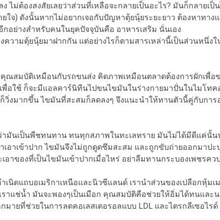
ไม่ต้องสงสัยเลยว่าส่วนที่เหลือจะกลายเป็นอะไร? มันก็กลายเ
จ) ดังนั้นหากไม่อยากเจอกับปัญหาตุ้ยนุ้ยระยะยาว ต้องหาทางแก้
ีกอย่างสำหรับคนในยุคปัจจุบันคือ อาหารเสริม นั่นเอง
วามตุ้ยนุ้ยมาฝากกัน แต่อย่างไรก็ตามสารเหล่านี้เป็นส่วนหนึ่งในหลั
ุณสมบัติเหมือนกับรถขนส่ง คิดภาพเหมือนตลาดต้องการผักเพื่
พื่อใช้ ก็จะมีแอลคาร์นิทีนไปขนไขมันในร่างกายมาปั่นในไมโทคอนเ
ิ่งมากขึ้น ไขมันที่สะสมก็ลดลงๆ จึงแนะนำให้ทานตัวนี้คู่กับการอ
เป็นพืชทนทาน ทนทุกสภาพในทะเลทราย มันไม่ได้มีดีแค่นั้นน
ี่เราเอาเข้าปาก ไขมันจึงไม่ถูกดูดซึมสะสม และถูกขับถ่ายออกมาปะป
วว่าจะเอาของที่เป็นไขมันเข้าปากเมื่อไหร่ อย่าลืมทานกระบองเพชรค
ำเนิดแถบอเมริกาเหนือและนิวซีแลนด์ เรานำส่วนของเปลือกหุ้มเ
ลาเราแช่น้ำ มันจะพองๆเป็นเมือก คุณสมบัติคือช่วยให้อิ่มได้ทนและน
ีกมากมายที่ช่วยในการลดคอเลสเตอรอลแบบ LDL และไตรกลีเซอไรด์ ร