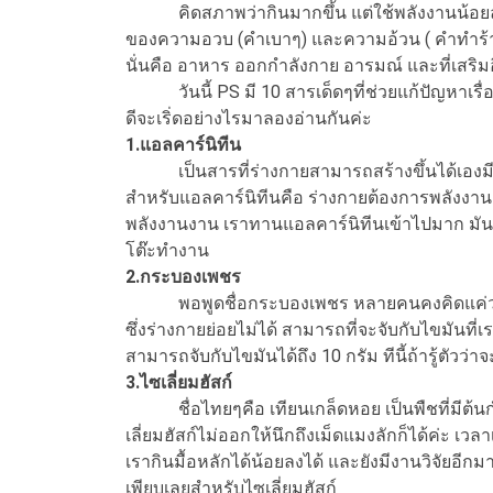
คิดสภาพว่ากินมากขึ้น แต่ใช้พลังงานน้อยลง 
ของความอวบ (คำเบาๆ) และความอ้วน ( คำทำร้ายใ
นั่นคือ อาหาร ออกกำลังกาย อารมณ์ และที่เสริมอ
วันนี้ PS มี 10 สารเด็ดๆที่ช่วยแก้ปัญหาเรื่องค
ดีจะเริ่ดอย่างไรมาลองอ่านกันค่ะ
1.แอลคาร์นิทีน
เป็นสารที่ร่างกายสามารถสร้างขึ้นได้เองมีค
สำหรับแอลคาร์นิทีนคือ ร่างกายต้องการพลังงานเ
พลังงานงาน เราทานแอลคาร์นิทีนเข้าไปมาก มันก็ว
โต๊ะทำงาน
2.กระบองเพชร
พอพูดชื่อกระบองเพชร หลายคนคงคิดแค่ว่ามัน
ซึ่งร่างกายย่อยไม่ได้ สามารถที่จะจับกับไขมันท
สามารถจับกับไขมันได้ถึง 10 กรัม ทีนี้ถ้ารู้ตั
3.ไซเลี่ยมฮัสก์
ชื่อไทยๆคือ เทียนเกล็ดหอย เป็นพืชที่มีต้นก
เลี่ยมฮัสก์ไม่ออกให้นึกถึงเม็ดแมงลักก็ได้ค่ะ เว
เรากินมื้อหลักได้น้อยลงได้ และยังมีงานวิจัยอ
เพียบเลยสำหรับไซเลี่ยมฮัสก์