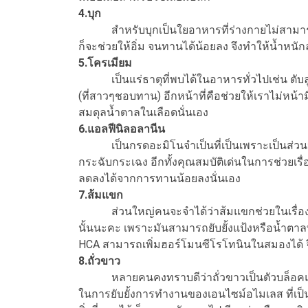
4.บุก
สำหรับบุกเป็นใยอาหารที่ร่างกายไม่สามารถย่
ก็จะช่วยให้อิ่ม จนทานได้น้อยลง จึงทำให้น้ำห
5.โครเมียม
เป็นแร่ธาตุที่พบได้ในอาหารทั่วไปเช่น ตับลูกว
(ที่สาวๆชอบทาน) อีกหน้าที่คือช่วยให้เราไม่หน้า
สมดุลน้ำตาลในเลือดนั่นเอง
6.แอลฟีนิลอลานีน
เป็นกรดอะมิโนจำเป็นที่เป็นเพราะเป็นส่วนปร
กระฉับกระเฉง อีกทั้งคุณสมบัติเด่นในการช่วยเร
ลดลงได้จากการทานน้อยลงนั่นเอง
7.ส้มแขก
ส่วนใหญ่คนจะจำได้ว่าส้มแขกช่วยในเรื่องการร
นั้นนะคะ เพราะมันสามารถยับยั้งแป้งหรือน้ำตาล
HCA สามารถเพิ่มฮอร์โมนซีโรโทนินในสมองได้
8.ถั่วขาว
หลายคนคงทราบดีว่าถั่วขาวเป็นตัวบล็อคแป้ง น
ในการยับยั้งการทำงานของเอนไซม์อไมเลส ที่เป็