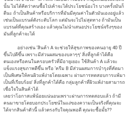
นั้น ไม่ได้คิดว่าคนซื้อไปเค้าจะได้ประโยชน์อะไร บางครั้งมันก็
ดีนะ ถ้าเป็นสินค้าหรือบริการที่มันมีคุณค่าในตัวมันเองอยู่แล้ว
เช่นเป็นแบรนด์ดังระดับโลก แต่มันจะไปไม่สุดทาง ถ้ามันเป็น
แบรนด์ที่คุณสร้างเอง แล้วคุณไม่นำเสนอประโยชน์จริงๆของ
มันที่ลูกค้าจะได้
อย่างเช่น ‘สินค้า A จะช่วยให้สุขภาพของคนอายุ 40 ปี
ขึ้นไปดีขึ้น เพราะมีส่วนผสมของบลาๆๆ’ สิ่งที่ลูกค้าได้คือ
ตนเองหรือคนในครอบครัวที่มีอายุเยอะ ใช้สินค้า A แล้วจะ
แข็งแรงสุขภาพดีขึ้น หรือ ‘ครีม B มีส่วนผสมการบำรุงที่คัดมา
เป็นพิเศษให้คนผิวแพ้ง่ายโดยเฉพาะ ผ่านการทดสอบการแพ้มา
เป็นที่เรียบร้อย’ สิ่งที่ลูกค้าได้คือ กลุ่มลูกค้าที่ผิวแพ้ง่ายสามารถ
เชื่อใจในสินค้าได้
เลยว่าโอกาสแพ้น้อยแน่นอนเพราะผ่านการทดสอบแล้ว ถ้ามี
คนมาขายโดยบอกประโยชน์ในแง่ของความเป็นจริงที่คุณจะ
ได้จากสินค้าตัวนี้ แล้วตรงกับใจคุณพอดี คุณจะซื้อมั้ย??