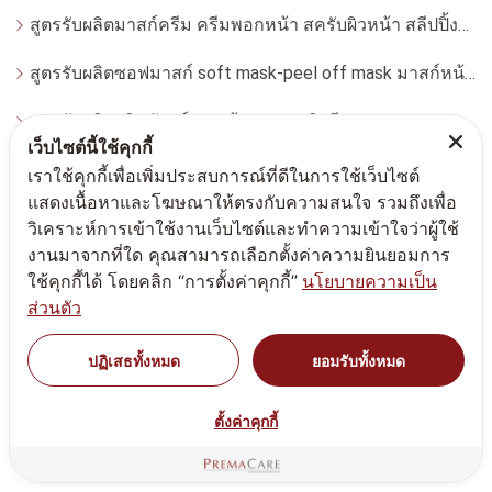
สูตรรับผลิตมาสก์ครีม ครีมพอกหน้า สครับผิวหน้า สลีปปิ้งมาสก์
สูตรรับผลิตซอฟมาสก์ soft mask-peel off mask มาสก์หน้ากากอ่อน
สูตรรับผลิตผลิตภัณฑ์ดูแลเส้นผม และริมฝีปาก
เว็บไซต์นี้ใช้คุกกี้
สูตรรับผลิตน้ำหอม(Perfume)
เราใช้คุกกี้เพื่อเพิ่มประสบการณ์ที่ดีในการใช้เว็บไซต์
แสดงเนื้อหาและโฆษณาให้ตรงกับความสนใจ รวมถึงเพื่อ
สูตรรับผลิตสบู่เหลว ทำความสะอาดผิวกาย body soap
วิเคราะห์การเข้าใช้งานเว็บไซต์และทำความเข้าใจว่าผู้ใช้
งานมาจากที่ใด คุณสามารถเลือกตั้งค่าความยินยอมการ
สูตรรับผลิตครีม ทรีตเม้นต์ สำหรับคลินิก (Clinic Use - Dermatologist)
ใช้คุกกี้ได้ โดยคลิก “การตั้งค่าคุกกี้”
นโยบายความเป็น
ส่วนตัว
สูตรรับผลิตครีม เจลบำรุงรอบดวงตา (eye care)
ปฏิเสธทั้งหมด
ยอมรับทั้งหมด
ลิป
สูตรรับผลิตครีม สำหรับผู้ชาย (For men)
ตั้งค่าคุกกี้
สูตรรับผลิตครีม เจล เซรั่ม เอสเซนส์ สำหรับผิวมีแนวโน้มแพ้ง่าย