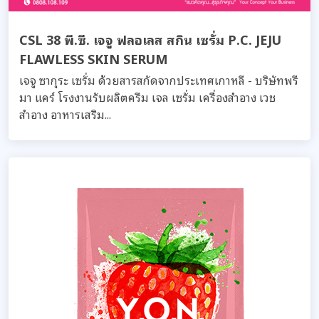
CSL 38 พี.ซี. เจจู ฟลอเลส สกิน เซรั่ม P.C. JEJU
FLAWLESS SKIN SERUM
เจจู ซากุระ เซรั่ม ด้วยสารสกัดจากประเทศเกาหลี - บริษัทพรี
มา แคร์ โรงงานรับผลิตครีม เจล เซรั่ม เครื่องสำอาง เวช
สำอาง อาหารเสริม...