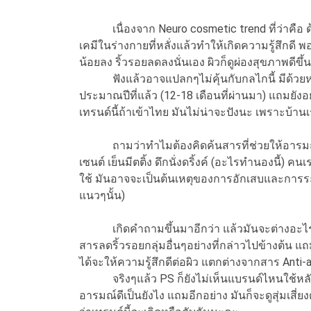
เนื่องจาก Neuro cosmetic trend ที่ว่าคือ ด้
เคมีในร่างกายที่หลั่งแล้วทำให้เกิดความรู้สึกดี
น้อยลง ริ้วรอยลดลงนั่นเอง ผิวก็ดูผ่องสุขภาพดีขึ้น
ฟังแล้วอาจแปลกๆไม่คุ้นกับกลไกนี้ มีด้วยหรอ PS 
ประมาณปีที่แล้ว (12-18 เดือนที่ผ่านมา) แถมยังอย
เทรนด์นี้ถ้าเข้าไทย มันไม่น่าจะปังนะ เพราะบ้าน
ถามว่าทำไมต้องคิดค้นสารที่ช่วยให้อารมณ์ดีแม้
เซนต์ เย็นมีตติ้ง ดึกนั่งดริ้งค์ (อะไรทำนองนี้) ค
ใช้ มันอาจจะเป็นต้นเหตุของการอักเสบและการระคายเ
แนวๆนั้น)
เกิดคำถามขึ้นมาอีกว่า แล้วมันจะต่างอะไรกับกา
สารลดริ้วรอยกลุ่มอื่นๆอย่างที่กล่าวไปข้างต้น 
ได้จะให้ความรู้สึกดีต่อผิว แตกต่างจากสาร Anti
จริงๆแล้ว PS ก็ยังไม่เห็นแบรนด์ไหนใช้หลักการ
อารมณ์ดีเป็นยังไง แถมอีกอย่าง มันก็จะดูสุ่มเสี่ย