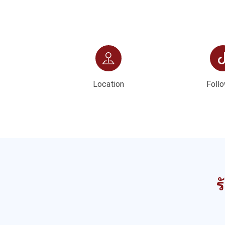
Location
Follo
ร