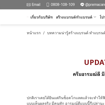
Email
0808-108-109
@premacar
เกี่ยวกับบริษัท
สร้างแบรนด์ทำแบรนด์
โปร
หน้าแรก
บทความน่ารู้สร้างแบรนด์ ทำแบรนด
UPDATE
ครีมอารมณ์ดี ม
ปกติเราเคยได้ยินแต่กินช็อคโกแลตแล้วจะทำให้ฟินเ
แบบเห็นผลจริง มีคนทัก อารมณ์ดีแบบนี้รึเปล่าน