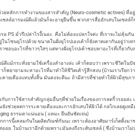
วยหลักการทำงานของสารสำคัญ (Neuro-cosmetic actives) ที่อยู่
 พอเซลล์อารมณ์ดีแล้วมันก็จะอายุยืนขึ้น พวกสารสื่ออักเสบในเซลล์ก
มั่วรึเปล่าไรงี้เนอะ คือไม่ต้องแปลกใจค่ะ ที่เราจะไม่คุ้นกัน เพ
ู่ในโซนยุโรปด้วย ขนาดในฝั่งยุโรปเองเค้าก็ยังคาดเดากันอยู่ว่าเทรน
เราชอบอะไรที่ขาวๆใสๆ แต่ทางฝั่งยุโรปเค้าชอบหาอะไรที่เกี่ยวกับลด
กระทั่งยามใช้เครื่องสำอางล่ะ เค้าก็ตอบว่า เพราะชีวิตในปัจจุบ
นเราก็พยายามจะหาอะไรที่มาทำให้ชีวิตเค้ารู้สึกสงบ (บ้านเราเรียกว่า 
คืองแทบทั้งสิ้น มันคงจะดีนะ ถ้ามีสารที่ช่วยทำให้ผิวมีสุขภาพดีได
รใช้สารสำคัญกลุ่มอื่นๆที่ช่วยในเรื่องของการลดริ้วรอยล่ะ เค้า
แถมยังช่วยลดการระคายเคืองและการอักเสบให้ผิวได้ กลไกเลยดูเหมือ
-aging ธรรมดาแน่นอน ( แหมะ ยืนยันชัดเจน)
นี้เคลมกันในผลิตภัณฑ์กันนะ เพราะต้องอาศัยมาร์เก็ตติ้งมาช่วย
งต่ออย. ในบ้านเราอีกด้วยเพราะมันลงถึงระดับเซลล์ ( ซึ่งบ้านเราไม่