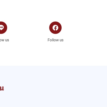
low us
Follow us
าน