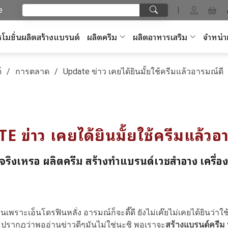
e
|
โมชั่นผลิตสร้างแบรนด์
ผลิตครีม
ผลิตอาหารเสริม
จำหน่า
์
การตลาด
Update ข่าว เคยได้ยินมั้ยใช้ครีมแล้วอารมณ์ดี
 ข่าว เคยได้ยินมั้ยใช้ครีมแล้วอ
ีจริงเหรอ ผลิตครีม สร้างทำแบรนด์เวชสำอาง เครื่อ
พราะเอ็นโดรฟินหลั่ง อารมณ์ก็จะดี๊ดี ยังไม่เค๊ยไม่เคยได้ยินว่าใ
ะ ปรากฎว่าพออ่านข่าวดีๆมันไม่ใช่นะซิ พอเราจะ
สร้างแบรนด์ครีม