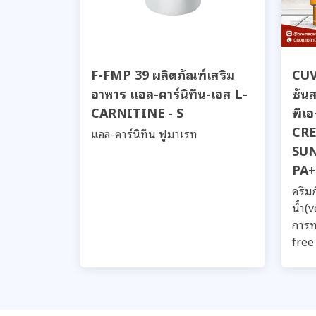
F-FMP 39 ผลิตภัณฑ์เสริม
CUV 
อาหาร แอล-คาร์นิทีน-เอส L-
ซัน
CARNITINE - S
พีเ
CR
แอล-คาร์นิทีน ฟูมาเรท
SUN
PA+
ครีม
น้ำ(
การท
free