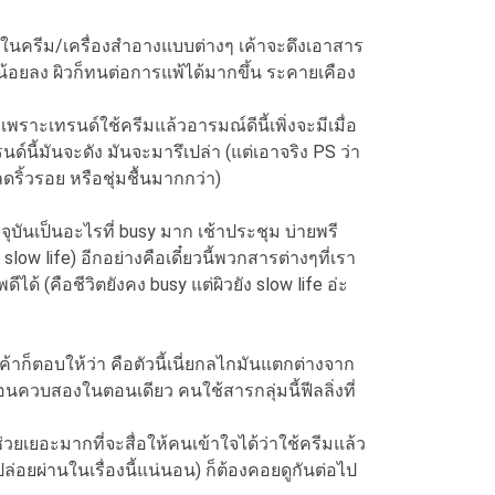
ในครีม/เครื่องสำอางแบบต่างๆ เค้าจะดึงเอาสาร
็น้อยลง ผิวก็ทนต่อการแพ้ได้มากขึ้น ระคายเคือง
ราะเทรนด์ใช้ครีมแล้วอารมณ์ดีนี้เพิ่งจะมีเมื่อ
ด์นี้มันจะดัง มันจะมารึเปล่า (แต่เอาจริง PS ว่า
ริ้วรอย หรือชุ่มชื้นมากกว่า)
ันเป็นอะไรที่ busy มาก เช้าประชุม บ่ายพรี
slow life) อีกอย่างคือเดี๋ยวนี้พวกสารต่างๆที่เรา
้ (คือชีวิตยังคง busy แต่ผิวยัง slow life อ่ะ
ก็ตอบให้ว่า คือตัวนี้เนี่ยกลไกมันแตกต่างจาก
นควบสองในตอนเดียว คนใช้สารกลุ่มนี้ฟีลลิ่งที่
เยอะมากที่จะสื่อให้คนเข้าใจได้ว่าใช้ครีมแล้ว
ปล่อยผ่านในเรื่องนี้แน่นอน) ก็ต้องคอยดูกันต่อไป