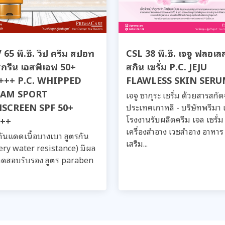
65 พี.ซี. วิป ครีม สปอท
CSL 38 พี.ซี. เจจู ฟลอเล
สกรีน เอสพีเอฟ 50+
สกิน เซรั่ม P.C. JEJU
อ+++ P.C. WHIPPED
FLAWLESS SKIN SER
EAM SPORT
เจจู ซากุระ เซรั่ม ด้วยสารสกั
SCREEN SPF 50+
ประเทศเกาหลี - บริษัทพรีมา 
โรงงานรับผลิตครีม เจล เซรั่ม
++
เครื่องสำอาง เวชสำอาง อาหาร
กันแดดเนื้อบางเบา สูตรกัน
เสริม...
very water resistance) มีผล
ดสอบรับรอง สูตร paraben