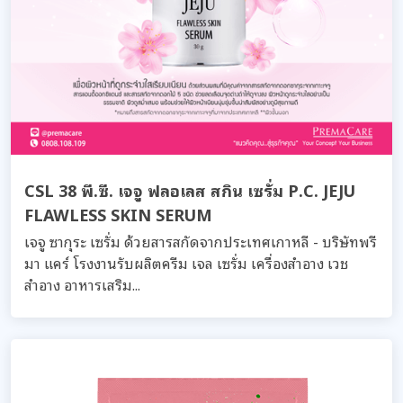
CSL 38 พี.ซี. เจจู ฟลอเลส สกิน เซรั่ม P.C. JEJU
FLAWLESS SKIN SERUM
เจจู ซากุระ เซรั่ม ด้วยสารสกัดจากประเทศเกาหลี - บริษัทพรี
มา แคร์ โรงงานรับผลิตครีม เจล เซรั่ม เครื่องสำอาง เวช
สำอาง อาหารเสริม...