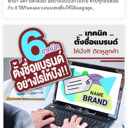
พรีมา แคร์ มีคำตอบ! อธิบายแบบเข้าใจง่าย ครบทุกขั้นตอน
กับ 8 วิธีกินคอลลาเจนผงชงดื่มให้ได้ผลสูงสุด...