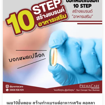
เผย10ขั้นตอน สร้างทำแบรนด์อาหารเสริม คอลลา