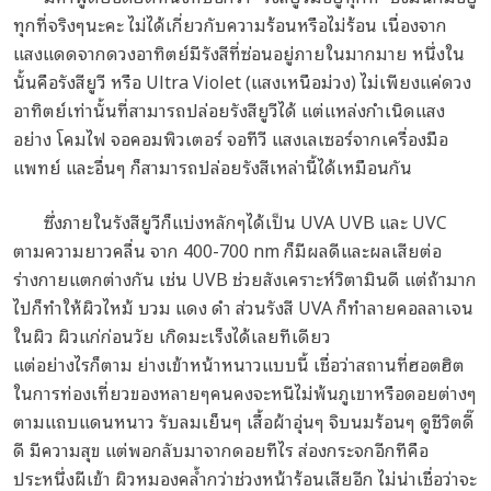
ทุกที่จริงๆนะคะ ไม่ได้เกี่ยวกับความร้อนหรือไม่ร้อน เนื่องจาก
แสงแดดจากดวงอาทิตย์มีรังสีที่ซ่อนอยู่ภายในมากมาย หนึ่งใน
นั้นคือรังสียูวี หรือ Ultra Violet (แสงเหนือม่วง) ไม่เพียงแค่ดวง
อาทิตย์เท่านั้นที่สามารถปล่อยรังสียูวีได้ แต่แหล่งกำเนิดแสง
อย่าง โคมไฟ จอคอมพิวเตอร์ จอทีวี แสงเลเซอร์จากเครื่องมือ
แพทย์ และอื่นๆ ก็สามารถปล่อยรังสีเหล่านี้ได้เหมือนกัน
ซึ่งภายในรังสียูวีก็แบ่งหลักๆได้เป็น UVA UVB และ UVC
ตามความยาวคลื่น จาก 400-700 nm ก็มีผลดีและผลเสียต่อ
ร่างกายแตกต่างกัน เช่น UVB ช่วยสังเคราะห์วิตามินดี แต่ถ้ามาก
ไปก็ทำให้ผิวไหม้ บวม แดง ดำ ส่วนรังสี UVA ก็ทำลายคอลลาเจน
ในผิว ผิวแก่ก่อนวัย เกิดมะเร็งได้เลยทีเดียว
แต่อย่างไรก็ตาม ย่างเข้าหน้าหนาวแบบนี้ เชื่อว่าสถานที่ฮอตฮิต
ในการท่องเที่ยวของหลายๆคนคงจะหนีไม่พ้นภูเขาหรือดอยต่างๆ
ตามแถบแดนหนาว รับลมเย็นๆ เสื้อผ้าอุ่นๆ จิบนมร้อนๆ ดูชีวิตดี๊
ดี มีความสุข แต่พอกลับมาจากดอยทีไร ส่องกระจกอีกทีคือ
ประหนึ่งผีเข้า ผิวหมองคล้ำกว่าช่วงหน้าร้อนเสียอีก ไม่น่าเชื่อว่าจะ