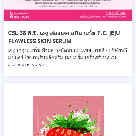
CSL 38 พี.ซี. เจจู ฟลอเลส สกิน เซรั่ม P.C. JEJU
FLAWLESS SKIN SERUM
เจจู ซากุระ เซรั่ม ด้วยสารสกัดจากประเทศเกาหลี - บริษัทพรี
มา แคร์ โรงงานรับผลิตครีม เจล เซรั่ม เครื่องสำอาง เวช
สำอาง อาหารเสริม...