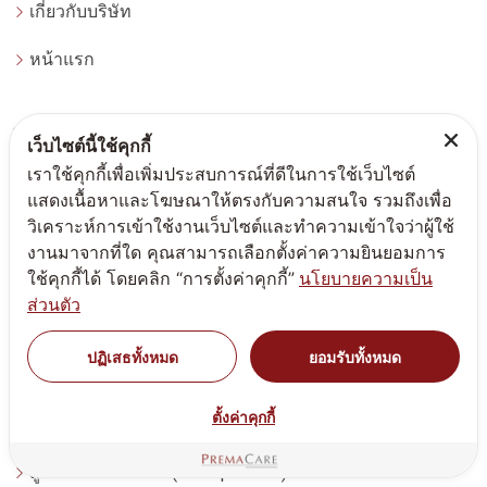
เกี่ยวกับบริษัท
หน้าแรก
หมวดหมู่ผลิตภัณฑ์ (เครื่องสำอาง)
เว็บไซต์นี้ใช้คุกกี้
เราใช้คุกกี้เพื่อเพิ่มประสบการณ์ที่ดีในการใช้เว็บไซต์
สูตรรับผลิตผลิตภัณฑ์ครีมกันแดด สร้างทำแบรนด์ครีมกันแดด โดยโรงงานผลิตที่ได้มาตรฐาน
แสดงเนื้อหาและโฆษณาให้ตรงกับความสนใจ รวมถึงเพื่อ
วิเคราะห์การเข้าใช้งานเว็บไซต์และทำความเข้าใจว่าผู้ใช้
สูตรรับผลิตครีม เจล เซรั่ม บำรุงผิวหน้า กระจ่างใส ฝ้า กระ จุดด่างดำ whitening
งานมาจากที่ใด คุณสามารถเลือกตั้งค่าความยินยอมการ
ใช้คุกกี้ได้ โดยคลิก “การตั้งค่าคุกกี้”
นโยบายความเป็น
สูตรรับผลิตครีมนวดตัว สครับผิวกาย
ส่วนตัว
สูตรรับผลิตครีม บำรุงผิว ผิวหน้า ชุ่มชื่น moisturizer
ปฏิเสธทั้งหมด
ยอมรับทั้งหมด
สูตรรับผลิตผลิตภัณฑ์ใต้วงแขน ระงับกลิ่น
ตั้งค่าคุกกี้
สูตรรับผลิตสร้างทำแบรนด์สบู่เหลว ทำความสะอาดผิวหน้า โฟมล้างหน้า
สูตรรับผลิตครีม สิว(Acne product)