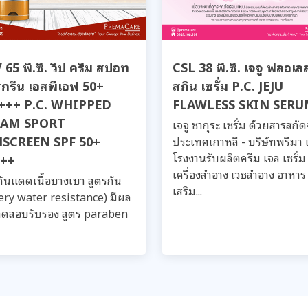
65 พี.ซี. วิป ครีม สปอท
CSL 38 พี.ซี. เจจู ฟลอเล
สกรีน เอสพีเอฟ 50+
สกิน เซรั่ม P.C. JEJU
อ+++ P.C. WHIPPED
FLAWLESS SKIN SER
EAM SPORT
เจจู ซากุระ เซรั่ม ด้วยสารสกั
SCREEN SPF 50+
ประเทศเกาหลี - บริษัทพรีมา 
โรงงานรับผลิตครีม เจล เซรั่ม
++
เครื่องสำอาง เวชสำอาง อาหาร
กันแดดเนื้อบางเบา สูตรกัน
เสริม...
very water resistance) มีผล
ดสอบรับรอง สูตร paraben