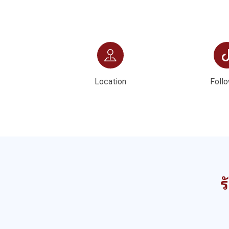
Location
Follo
ร