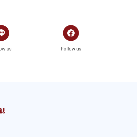
low us
Follow us
าน