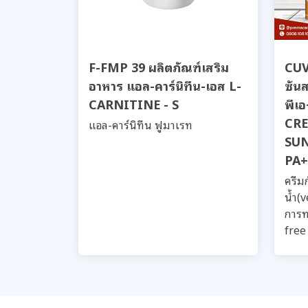
F-FMP 39 ผลิตภัณฑ์เสริม
CUV 
อาหาร แอล-คาร์นิทีน-เอส L-
ซัน
CARNITINE - S
พีเ
CR
แอล-คาร์นิทีน ฟูมาเรท
SUN
PA+
ครีม
น้ำ(
การท
free