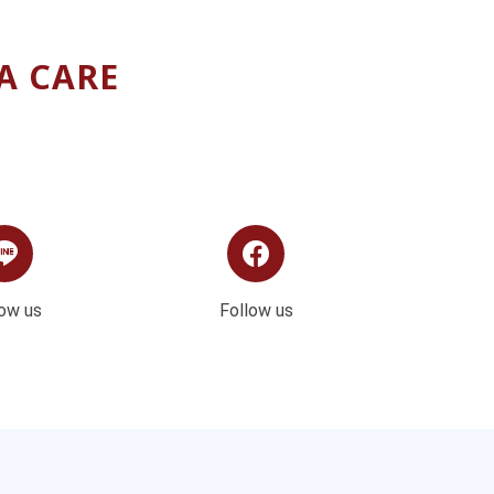
MA CARE
low us
Follow us