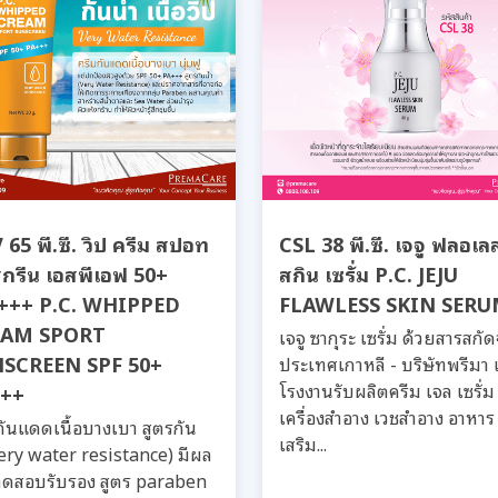
65 พี.ซี. วิป ครีม สปอท
CSL 38 พี.ซี. เจจู ฟลอเล
สกรีน เอสพีเอฟ 50+
สกิน เซรั่ม P.C. JEJU
อ+++ P.C. WHIPPED
FLAWLESS SKIN SER
EAM SPORT
เจจู ซากุระ เซรั่ม ด้วยสารสกั
SCREEN SPF 50+
ประเทศเกาหลี - บริษัทพรีมา 
โรงงานรับผลิตครีม เจล เซรั่ม
++
เครื่องสำอาง เวชสำอาง อาหาร
กันแดดเนื้อบางเบา สูตรกัน
เสริม...
very water resistance) มีผล
ดสอบรับรอง สูตร paraben