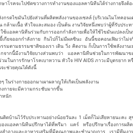
ักษาโรคจะไปขัดขวางการทำงานของแอลคานิทีนได้ร่างกายจึงต้
ขมันไปยังส่วนที่ผลิตพลังงานของเซลล์ (บริเวณไมโทคอนเดรีย) 
ช่น กล้ามเนื้อ หัวใจและสมอง เป็นต้น งานวิจัยหนึ่งพบว่าผู้ที่ร
รใช้แอลคานิทีนร่วมกับการออกกำลังกายเพื่อให้ใช้ไขมันแปลงเป็นพล
กว่าขี้เกียจออกกำลังกาย กินไปก็ไม่มีผลซินะ อันนี้ขอคอนเฟิมว
กรรมตามธรรมชาติของเรา เดิน วิ่ง คิดงาน ก็เป็นการใช้พลังงานเหม
กจากนี้มีงานวิจัยบางส่วนพบว่า แอลคานิทีนช่วยในการพัฒนาของเ
่วนร่วมในการรักษาโรคเบาหวาน หัวใจ HIV AIDS ภาวะมีบุตรยาก หร
จะช่วยคุณได้ดังนี้
่างๆ ในร่างกายออกมาเผาผลาญให้เกิดเป็นพลังงาน
างกายจะมีความกระชับมากขึ้น
้ำหนัก
ดบ้านไว้รับประทานอย่างน้อยวันละ 1 เม็ดก็ไม่เสียหายนะคะ สุขภ
ของแอลคานิทีนปรึกษาได้ที่พรีมา แคร์ หรือปรึกษาเรื่องการผ
ครื่องสำอางและอาหารเสริมที่มีคุณภาพและชำนาญการ เรามีทีมงา