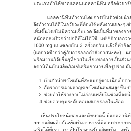
ประเภททำให้ขาดแคลนแอลคานิทีน หรือตัวยาร
แอลคานิทีนทำงานโดยการเป็นตัวช่วยนำส่งกรดไ
จึงทำงานได้ดีในอวัยวะที่ต้องใช้พลังงานเยอะๆเ
เพิ่มขึ้นโดยไม่มีความเจ็บปวด จึงเป็นที่มาของกา
หนักลดลงเร็วกว่าปกติที่ไม่ได้ใช้ แต่!!!ถ้าบอ
1000 mg แบ่งซอยเป็น 3 ครั้งต่อวัน แล้วก็ทำกิจ
(แต่อาจช้ากว่าคู่กับการออกกำลังกายนะคะ) นอ
พร้อมงานวิจัยอื่นๆที่ช่วยในเรื่องของการเป็นส
ลคานิทีนเป็นผลิตภัณฑ์เสริมอาหารเพื่อรูปร่าง มัน
1. เป็นตัวนำพาไขมันที่สะสมอยู่ตามเนื้อเยื่อต
2. อัตราการเผาผลาญของไขมันสะสมสูงขึ้น ร่
3. ช่วยทำให้ร่างกายไม่อ่อนเพลียในช่วงที่ลดน
4. ช่วยควบคุมระดับคอเลสเตอรอลในเลือด
เห็นประโยชน์เยอะและดีขนาดนี้ มีแอลคานิทีนติ
อยากผลิตผลิตภัณฑ์เสริมอาหารที่มีส่วนประกอบ
เสริมได้ที่เรา เราเป็นโรงงานรับผลิตครีม เ