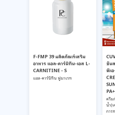
F-FMP 39 ผลิตภัณฑ์เสริม
CUV 
อาหาร แอล-คาร์นิทีน-เอส L-
ซัน
CARNITINE - S
พีเ
CR
แอล-คาร์นิทีน ฟูมาเรท
SUN
PA+
ครีม
น้ำ(
การท