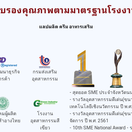
ับรองคุณภาพตามมาตรฐานโรงง
แลปผลิต ครีม อาหารเสริม
ฒนาธุรกิจ
กรมส่งเสริม
ารค้า
อุตสาหกรรม
- สุดยอด SME ประจำจังหวัดนน
- รางวัลอุตสาหกรรมดีเด่น(
เทคโนโลยีเชิงนวัตกรรม ปี พ.ศ
- รางวัลอุตสาหกรรมดีเด่น(
มผู้ผลิต
โรงงาน
จัดการ ปี พ.ศ. 2561
งสำอางไทย
อุตสาหกรรมสี
- 10th SME National Award -
เขียว