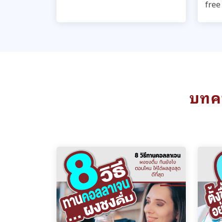
free
บทคว