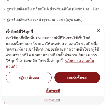
สูตรรับผลิตครีม ทรีตเม้นต์ สำหรับคลินิก (Clinic Use - Dermatologist)
สูตรรับผลิตครีม เจลบำรุงรอบดวงตา (eye care)
ลิป
เว็บไซต์นี้ใช้คุกกี้
เราใช้คุกกี้เพื่อเพิ่มประสบการณ์ที่ดีในการใช้เว็บไซต์
สูตรรับผลิตครีม สำหรับผู้ชาย (For men)
แสดงเนื้อหาและโฆษณาให้ตรงกับความสนใจ รวมถึงเพื่อ
วิเคราะห์การเข้าใช้งานเว็บไซต์และทำความเข้าใจว่าผู้ใช้
สูตรรับผลิตครีม เจล เซรั่ม เอสเซนส์ สำหรับผิวมีแนวโน้มแพ้ง่าย
งานมาจากที่ใด คุณสามารถเลือกตั้งค่าความยินยอมการ
ใช้คุกกี้ได้ โดยคลิก “การตั้งค่าคุกกี้”
นโยบายความเป็น
สูตรรับผลิตครีม ผลิตภัณฑ์สปา (SPA product)
ส่วนตัว
สูตรรับผลิตผลิตภัณฑ์สำหรับผู้หญิง(Feminine Product)
ปฏิเสธทั้งหมด
ยอมรับทั้งหมด
สูตรรับผลิตสร้างทำแบรนด์แอลกอฮอล์เจล แอลกกอฮอล์สเปรย์ ล้างมือ
ตั้งค่าคุกกี้
รองพื้น
บลัชออน