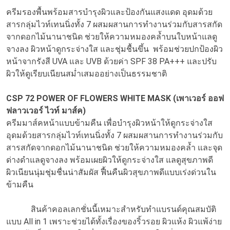
ครีมรองพื้นพร้อมสารบำรุงผิวและป้องกันแสงแดด อุดมด้วย
สารกลุ่มไวท์เทนนิ่งทั้ง 7 ผสมผสานการทำงานร่วมกับสารสกัด
จากดอกไม้นานาชนิด ช่วยให้ความหมองคล้ำบนใบหน้าแลดู
จางลง ผิวหน้าดูกระจ่างใส และชุ่มชื้นขึ้น พร้อมช่วยปกป้องผิว
หน้าจากรังสี UVA และ UVB ด้วยค่า SPF 38 PA+++ และปรับ
ผิวให้ดูเรียบเนียนสม่ำเสมออย่างเป็นธรรมชาติ
CSP 72 POWER OF FLOWERS WHITE MASK (เพาเวอร์ ออฟ
ฟลาวเวอร์ ไวท์ มาส์ค)
ครีมมาส์คหน้าแบบข้ามคืน เพื่อบำรุงผิวหน้าให้ดูกระจ่างใส
อุดมด้วยสารกลุ่มไวท์เทนนิ่งทั้ง 7 ผสมผสานการทำงานร่วมกับ
สารสกัดจากดอกไม้นานาชนิด ช่วยให้ความหมองคล้ำ และจุด
ด่างดำแลดูจางลง พร้อมเผยผิวให้ดูกระจ่างใส แลดูสุขภาพดี
ผิวเนียนนุ่มชุ่มชื่นน่าสัมผัส ฟื้นคืนผิวสุขภาพดีแบบเร่งด่วนใน
ข้ามคืน
สินค้าคอลเลกชั่นนี้เหมาะสำหรับทำแบรนด์คุณสมบัติ
แบบ All in 1 เพราะช่วยได้ทั้งเรื่องของริ้วรอย ผิวแห้ง ผิวแพ้ง่าย