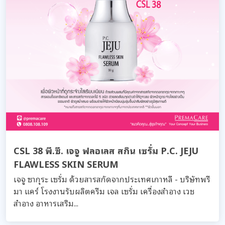
CSL 38 พี.ซี. เจจู ฟลอเลส สกิน เซรั่ม P.C. JEJU
FLAWLESS SKIN SERUM
เจจู ซากุระ เซรั่ม ด้วยสารสกัดจากประเทศเกาหลี - บริษัทพรี
มา แคร์ โรงงานรับผลิตครีม เจล เซรั่ม เครื่องสำอาง เวช
สำอาง อาหารเสริม...