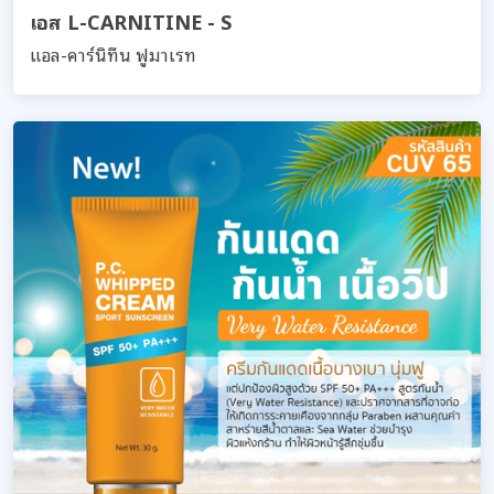
เอส L-CARNITINE - S
แอล-คาร์นิทีน ฟูมาเรท