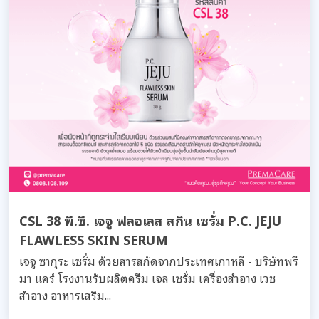
CSL 38 พี.ซี. เจจู ฟลอเลส สกิน เซรั่ม P.C. JEJU
FLAWLESS SKIN SERUM
เจจู ซากุระ เซรั่ม ด้วยสารสกัดจากประเทศเกาหลี - บริษัทพรี
มา แคร์ โรงงานรับผลิตครีม เจล เซรั่ม เครื่องสำอาง เวช
สำอาง อาหารเสริม...