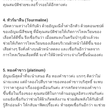
คุณสมบัติช่วยชะลอริ้วรอยได้อีกทางค่ะ
4. ทัวร์มาลีน (Tourmaline)
เปิดความสว่างให้กับผิว ด้วยอัญมณีล้ำค่าอีกตัว ด้วยคอนเซปต์
ของอัญมณีสีชมพู ที่มีคุณสมบัติช่วยให้เกิดการไหลเวียนของ
เลือดได้ดีขึ้น จึงเชื่อกันว่า เมื่อผสมลงในครีมบำรุงผิวแล้วจะ
ช่วยให้เกิดการไหลเวียนของเลือดบริเวณผิวหน้าได้ดีขึ้น ของ
เสียต่างๆ จึงคั่งค้างบนผิวหน้าลดลง และเชื่อกันอีกว่าผลจาก
การไหลเวียนเลือดที่ดี จะทำให้ผิวหน้ากระจ่างใสขึ้นนั่นเองค่ะ
5. ทองคำขาว (platinum)
อัญมณีสุดล้ำที่จะนำเสนอ คือ ทองคำขาวค่ะ แรกๆ คิดว่าไม่
น่าจะแพง แต่ถ้าลองไปสืบราคาของทองคำขาวบริสุทธิ์ จะพบ
ว่าราคาสูงเอาเรื่องอยู่เหมือนกันค่ะ สารสกัดจากทองคำขาว
ขึ้นชื่อในเรื่องของ คุณสมบัติในการต้านอนุมูลอิสระเช่นกันค่ะ
แถมยังเชื่อกันว่าช่วยให้ผิวเกิดพลังงาน ช่วยเติมพลังให้กับผิวที่
รู้สึกอ่อนล้า ให้กลับมาฟิตเปรี้ยะค่ะ ท้ายสุดเชื่อกันอีกว่า จะช่วย