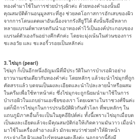
ทองคำมาใช้ในการช่วยบำรุงผิวค่ะ ด้วยทองคำเองนั้นมี
คุณสมบัติต้านอนุมูลสระที่สูง ช่วยลดโอกาสการอักเสบของผิว
จากการโดนแดดเผาอันเนื่องจากรังสียูวีได้ ดังนั้นจึงมีหลาก
หลายแบรนด์พาเหรดกันนำเอาทองคำไว้เป็นองค์ประกอบของ
แบรนด์ตัวเองกันอย่างคึกคักค่ะ โดยจะมุ่งเน้นในส่วนของการ
ชะลอวัย และ ชะลอริ้วรอยเป็นหลักค่ะ
3. ไข่มุก (pearl)
ไข่มุก ก็เป็นอีกหนึ่งอัญมณีที่มีประวัติในการบำเรอผิวอย่าง
ยาวนานเช่นเดียวกับทองคำค่ะ โดยหลักๆ แล้วจะนำไข่มุกที่ถูก
คัดสรรแล้ว บดจนเป็นผงละเอียดและนำไปละลายน้ำหรือผสม
ในครีมเพื่อใช้ทาหน้าค่ะ ซึ่งไข่มุกจะถูกนิยมนำมาใช้ในการ
บำเรอผิวในแถบย่านเอเชียของเรา โดยเฉพาะในราชวงศ์จีนค่ะ
แต่ก็มีการไข่มุกในการปรนนิบัติผิวกันทั่วโลก ที่พบหลักๆ ใน
แถบภูมิภาคอื่นก็จะเป็นในยุคอียิปต์ค่ะ ทั้งนี้เพราะไข่มุกเมื่อบด
เป็นผงละเอียดแล้วจะมีคุณสมบัติก่อให้เกิดความมันวาว เมื่อนำ
มาใช้ในเครื่องสำอางแล้ว มักจะพบว่าช่วยทำให้ผิวหน้า
กระจ่างใส ผิวแลดูไบร์ทจนคนตะลึงค่ะ นอกจากนี้ยังมี