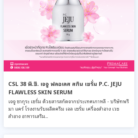
CSL 38 พี.ซี. เจจู ฟลอเลส สกิน เซรั่ม P.C. JEJU
FLAWLESS SKIN SERUM
เจจู ซากุระ เซรั่ม ด้วยสารสกัดจากประเทศเกาหลี - บริษัทพรี
มา แคร์ โรงงานรับผลิตครีม เจล เซรั่ม เครื่องสำอาง เวช
สำอาง อาหารเสริม...