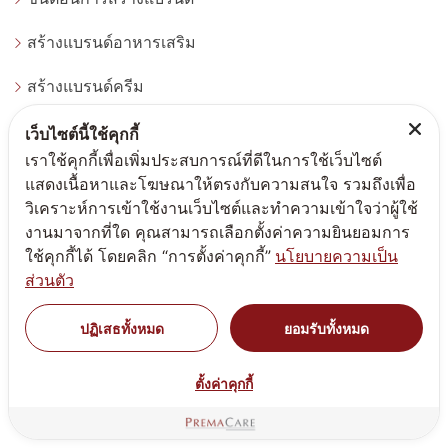
สร้างแบรนด์อาหารเสริม
สร้างแบรนด์ครีม
สร้างแบรนด์ทำแบรนด์
เว็บไซต์นี้ใช้คุกกี้
เราใช้คุกกี้เพื่อเพิ่มประสบการณ์ที่ดีในการใช้เว็บไซต์
เกี่ยวกับบริษัท
แสดงเนื้อหาและโฆษณาให้ตรงกับความสนใจ รวมถึงเพื่อ
วิเคราะห์การเข้าใช้งานเว็บไซต์และทำความเข้าใจว่าผู้ใช้
หน้าแรก
งานมาจากที่ใด คุณสามารถเลือกตั้งค่าความยินยอมการ
ใช้คุกกี้ได้ โดยคลิก “การตั้งค่าคุกกี้”
นโยบายความเป็น
ส่วนตัว
หมวดหมู่ผลิตภัณฑ์ (เครื่องสำอาง)
ปฏิเสธทั้งหมด
ยอมรับทั้งหมด
สูตรรับผลิตผลิตภัณฑ์ครีมกันแดด สร้างทำแบรนด์ครีมกันแดด โดยโรงงานผลิตที่ได้มาตรฐาน
สูตรรับผลิตครีม เจล เซรั่ม บำรุงผิวหน้า กระจ่างใส ฝ้า กระ จุดด่างดำ whitening
ตั้งค่าคุกกี้
สูตรรับผลิตครีมนวดตัว สครับผิวกาย