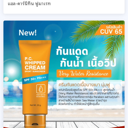
แอล-คาร์นิทีน ฟูมาเรท