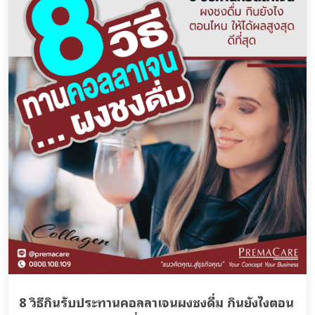
8 วิธีกินรับประทานคอลลาเจนผงชงดื่ม กินยังไงตอน