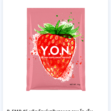
B-FMP 15 ผลิตภัณฑ์เสริมอาหาร วาย.โอ.เอ็น.