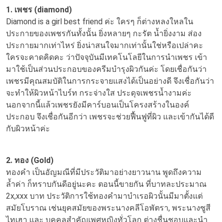
1. เพชร (diamond)
Diamond is a girl best friend ค่ะ ใครๆ ก็ต่างหลงใหลใน
ประกายของเพชรกันทั้งนั้น ยิ่งหลายๆ กะรัต น้ำยิ่งงาม ส่อง
ประกายมากเท่าไหร่ ยิ่งน่าสนใจมากเท่านั้นใช่หรือเปล่าคะ
ใครจะคาดคิดคะ ว่าปัจจุบันมีเทคโนโลยีในการนำเพชร เข้า
มาใช้เป็นส่วนประกอบของครีมบำรุงผิวกันค่ะ โดยเชื่อกันว่า
เพชรมีคุณสมบัติในการกระจายแสงได้เป็นอย่างดี จึงเชื่อกันว่า
จะทำให้ผิวหน้าไบร์ท กระจ่างใส ประดุจเพชรน้ำงามค่ะ
นอกจากนี้แล้วเพชรยังมีคาร์บอนเป็นโครงสร้างในองค์
ประกอบ จึงเชื่อกันอีกว่า เพชรจะช่วยฟื้นฟูที่ผิว และเข้ากันได้ดี
กับผิวหน้าค่ะ
2. ทอง (Gold)
ทองคำ เป็นอัญมณีที่มีประวัติมาอย่างยาวนาน พูดถึงความ
ล้ำค่า ก็ทราบกันดีอยู่นะคะ ตอนนี้ขายกัน ที่บาทละประมาณ
2x,xxx บาท ประวัติการใช้ทองคำมาบำเรอผิวนั้นมีมาตั้งแต่
สมัยโบราณ เช่นยุคสมัยของพระนางคลีโอพัตรา, พระนางซูสี
ไทเฮา และ บุคคลสำคัญเพศหญิงทั่วโลก ต่างชื่นชอบและนำ