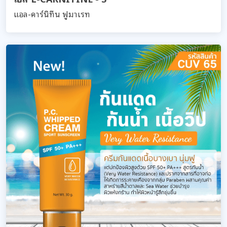
แอล-คาร์นิทีน ฟูมาเรท