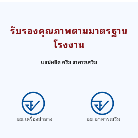
รับรองคุณภาพตามมาตรฐาน
โรงงาน
แลปผลิต ครีม อาหารเสริม
อย. เครื่องสำอาง
อย. อาหารเสริม