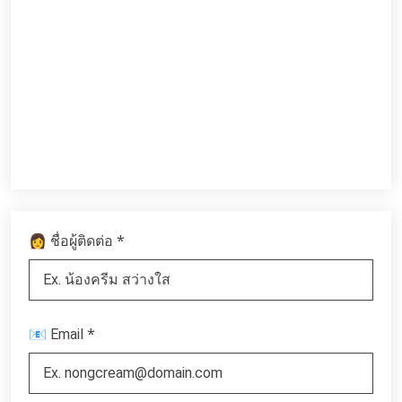
*
👩 ชื่อผู้ติดต่อ
*
📧 Email