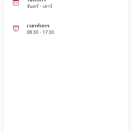
จันทร์ - เสาร์
เวลาทำการ
08.30 - 17.30