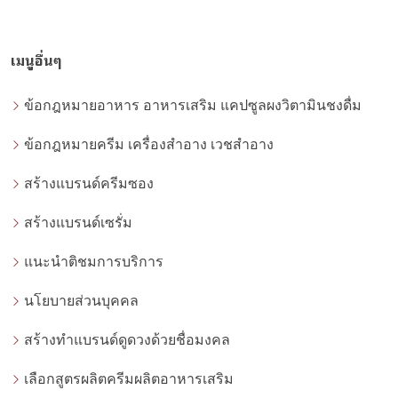
เมนูอื่นๆ
ข้อกฎหมายอาหาร อาหารเสริม แคปซูลผงวิตามินชงดื่ม
ข้อกฎหมายครีม เครื่องสำอาง เวชสำอาง
สร้างแบรนด์ครีมซอง
สร้างแบรนด์เซรั่ม
แนะนำติชมการบริการ
นโยบายส่วนบุคคล
สร้างทำแบรนด์ดูดวงด้วยชื่อมงคล
เลือกสูตรผลิตครีมผลิตอาหารเสริม