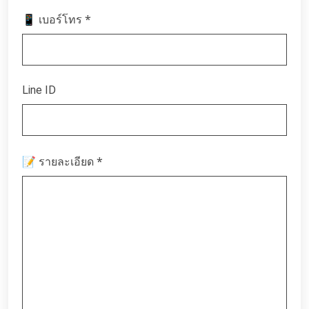
*
📱 เบอร์โทร
Line ID
*
📝 รายละเอียด