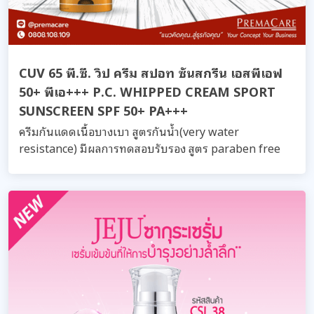
CUV 65 พี.ซี. วิป ครีม สปอท ซันสกรีน เอสพีเอฟ
50+ พีเอ+++ P.C. WHIPPED CREAM SPORT
SUNSCREEN SPF 50+ PA+++
ครีมกันแดดเนื้อบางเบา สูตรกันน้ำ(very water
resistance) มีผลการทดสอบรับรอง สูตร paraben free