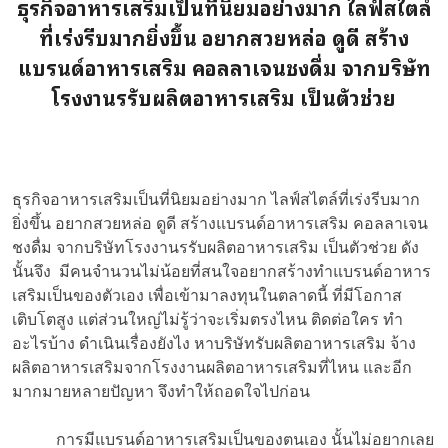
ธุรกิจอาหารเสริมเป็นที่นิยมอย่างมาก ไลฟ์สไตล์
ที่เร่งรีบมากยิ่งขึ้น อยากสวยหล่อ ดูดี สร้าง
แบรนด์อาหารเสริม คอลลาเจนชงดื่ม จากบริษัท
โรงงานรรับผลิตอาหารเสริม เป็นตัวช่วย
ธุรกิจอาหารเสริมเป็นที่นิยมอย่างมาก ไลฟ์สไตล์ที่เร่งรีบมาก
ยิ่งขึ้น อยากสวยหล่อ ดูดี สร้างแบรนด์อาหารเสริม คอลลาเจน
ชงดื่ม จากบริษัทโรงงานรรับผลิตอาหารเสริม เป็นตัวช่วย ดัง
นั้นจึง มีคนจำนวนไม่น้อยที่สนใจอยากสร้างทำแบรนด์อาหาร
เสริมเป็นของตัวเอง เพื่อเข้ามาลงทุนในตลาดนี้ ที่มีโอกาส
เติบโตสูง แต่ส่วนใหญ่ไม่รู้ว่าจะเริ่มตรงไหน ติดต่อใคร ทำ
อะไรบ้าง ดำเนินเรื่องยังไง หา
บริษัทรับผลิตอาหารเสริม
จ้าง
ผลิตอาหารเสริมจากโรงงานผลิตอาหารเสริมที่ไหน และอีก
มากมายหลายปัญหา จึงทำให้ถอดใจไปก่อน
การมีแบรนด์อาหารเสริมเป็นของตนเอง นั้นไม่อยากเลย