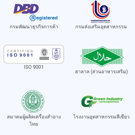
กรมพัฒนาธุรกิจการค้า
กรมส่งเสริมอุตสาหกรรม
ISO 9001
ฮาลาล (ส่วนอาหารเสริม)
สมาคมผู้ผลิตเครื่องสำอาง
โรงงานอุตสาหกรรมสีเขียว
ไทย