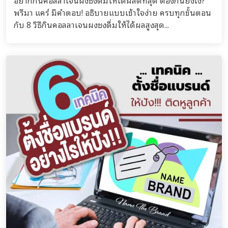
อยากกินคอลลาเจนผงชงดื่มให้ได้ผลดีที่สุด ต้องกินยังไง?
พรีมา แคร์ มีคำตอบ! อธิบายแบบเข้าใจง่าย ครบทุกขั้นตอน
กับ 8 วิธีกินคอลลาเจนผงชงดื่มให้ได้ผลสูงสุด...