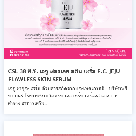
CSL 38 พี.ซี. เจจู ฟลอเลส สกิน เซรั่ม P.C. JEJU
FLAWLESS SKIN SERUM
เจจู ซากุระ เซรั่ม ด้วยสารสกัดจากประเทศเกาหลี - บริษัทพรี
มา แคร์ โรงงานรับผลิตครีม เจล เซรั่ม เครื่องสำอาง เวช
สำอาง อาหารเสริม...