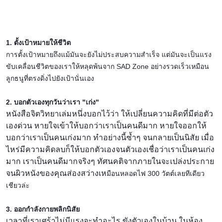
1. ตั้งเป้าหมายให้ชีวิต
การตั้งเป้าหมายถึงแม้มันจะ
ยังไม่ประสบความสำเร็จ แต่มันจะเป็นแรง
ขับเคลื่อนช
ีวิตของเราให้หลุดพ้นจาก SAD Zone อย่างรวดเร็วเหมือน
ลูกธนูที
่ตรงดิ่งไปยังเป้านั่นเอง
2. บอกตัวเองทุกวันว่าเรา "เก่ง"
หนังสือจิตวิทยาเล่มหนึ่งบอ
กไว้ว่า ให้เปลี่ยนความคิดที่มีต่อต
ัว
เองด่วน หายใจเข้าให้บอกว่าเราเป็นค
นดีมาก หายใจออกให้
บอกว่าเราเป็นคน
เก่งมาก ทำอย่างนี้ซ้ำๆ จนกลายเป็นนิสัย เมื่อ
ไหร่มีความคิดลบก็ให้บ
อกตัวเองจนตัวเองเชื่อว่าเร
าเป็นคนเก่ง
มาก เราเป็นคนดีมากจริงๆ ทัศนคติจากภายในจะเปล่งประก
าย
จนผิวหนังของคุณส่องสว่างเห
มือนหลอดไฟ 300 วัตต์เลยทีเดียว
เชียวล่ะ
3. ออกกำลังกายพลิกนิสัย
เวลาที่เราเศร้าไม่มีแรงจะท
ำอะไร ขังตัวเองในบ้าน ในห้อง