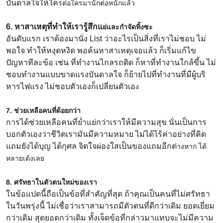
บันดาลใจให้ใค
รต่อใครมานักต่อหนักแล้ว
6. หาสาเหตุที่ทำให้เรารู้สึกแ
ย่และกำจัดทิ้งซะ
อันดับแรก เราต้องมานั่ง List ว่าอะไรเป็นสิ่งที่เราไม่ชอ
บ ไม่
พอใจ ทำให้หงุดหงิด พอค้นหาสาเหตุเจอแล้ว ก็เริ่มแก้ไข
ปัญหาทีละข้อ เช่น ที่ทำงานไกลรถติด ก็หาที่ทำงานใกล้ขึ้น ไม่
ชอบทำงานแบบขาดแรงบันดาล
ใจ ก็ย้ายไปที่ทำงานที่มีผู้บร
หารไฟแรง ไม่ชอบตัวเองก็เปลี่ยนตัวเอ
ง
7. ช่วยเหลือคนที่ด้อยกว่า
การได้ช่วยเหลือคนที่ย่ำแย่
กว่าเราให้มีความสุข นั่นเป็นการ
บอกตัวเองว่าชีว
ิตเรามันมีความหมาย ไม่ได้ไร้ค่าอย่างที่คิด
แถมยังได้บุญ ได้กุศล จิตใจผ่องใสเป็นของแถมอีกต่
างหาก ได้
หลายเด้งเลย
8. ศรัทธาในตัวตนใหม่ของเรา
ในข้อแปดนี้ถือเป็นข้อที่สำ
คัญที่สุด ถ้าคุณเป็นคนที่ไม่ศรัทธา
ใน
วันพรุ่งนี้ ไม่เชื่อว่าเราสามารถมีตัวต
นที่ดีกว่าเดิม ยอดเยี่ยม
กว่าเดิม สุดยอดกว่าเดิม ทั้งเจ็ดข้อที่กล่าวมาแทบจะ
ไม่มีความ