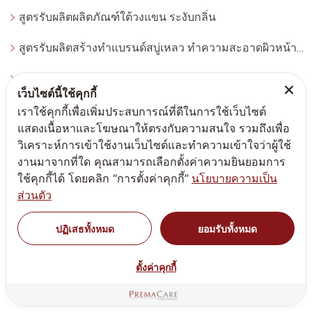
สูตรรับผลิตผลิตภัณฑ์ใต้วงแขน ระงับกลิ่น
สูตรรับผลิตสร้างทำแบรนด์สบู่เหลว ทำความสะอาดผิวหน้า โฟมล้างหน้า
สูตรรับผลิตครีม สิว(Acne product)
เว็บไซต์นี้ใช้คุกกี้
สูตรรับผลิตครีมบำรุงผิวหน้า ริ้วรอย กระชับ lift-up
เราใช้คุกกี้เพื่อเพิ่มประสบการณ์ที่ดีในการใช้เว็บไซต์
แสดงเนื้อหาและโฆษณาให้ตรงกับความสนใจ รวมถึงเพื่อ
สูตรรับผลิตมาสก์ครีม ครีมพอกหน้า สครับผิวหน้า สลีปปิ้งมาสก์
วิเคราะห์การเข้าใช้งานเว็บไซต์และทำความเข้าใจว่าผู้ใช้
งานมาจากที่ใด คุณสามารถเลือกตั้งค่าความยินยอมการ
สูตรรับผลิตซอฟมาสก์ soft mask-peel off mask มาสก์หน้ากากอ่อน
ใช้คุกกี้ได้ โดยคลิก “การตั้งค่าคุกกี้”
นโยบายความเป็น
ส่วนตัว
สูตรรับผลิตผลิตภัณฑ์ดูแลเส้นผม และริมฝีปาก
ปฏิเสธทั้งหมด
ยอมรับทั้งหมด
สูตรรับผลิตน้ำหอม(Perfume)
สูตรรับผลิตสบู่เหลว ทำความสะอาดผิวกาย body soap
ตั้งค่าคุกกี้
สูตรรับผลิตครีม ทรีตเม้นต์ สำหรับคลินิก (Clinic Use - Dermatologist)