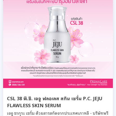
CSL 38 พี.ซี. เจจู ฟลอเลส สกิน เซรั่ม P.C. JEJU
FLAWLESS SKIN SERUM
เจจู ซากุระ เซรั่ม ด้วยสารสกัดจากประเทศเกาหลี - บริษัทพรี