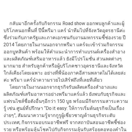
กลับมาอีกครั้งกับกิจกรรม Road show ออกพบลูกค้าและผู้
บริโภคนอกพื้นที่ ปีนี้พรีมา แคร์ นำทีมไปที่จังหวัดอุดรธานีค่ะ
ซึ่งร่วมกับภาครัฐและภาคเอกชนกับงานมหกรรมชี้ช่องรวย ปี
2014 โดยภายในงานนอกจากพรีมา แคร์จะเข้าร่วมกิจกรรม
ออกบูทสินค้า พร้อมให้คำแนะนำการทำแบรนด์เครื่องสำอาง
และผลิตภัณฑ์เสริมอาหารแล้ว ยังมีโปรโมชั่น ส่วนลดต่างๆ
มากมาย สำหรับลูกค้าหรือผู้บริโภคชาวอุดรธานีและจังหวัด
ใกล้เคียงโดยเฉพาะ อย่างที่พี่น้องภาคอีสานพลาดไม่ได้เลยล่ะ
ค่ะ พรีมา แคร์นำความรวยไปเสิร์ฟถึงที่เลยทีเดียว
โดยภายในงานนอกจากธุรกิจรับผลิตเครื่องสำอางและ
ผลิตภัณฑ์เสริมอาหารอย่างพรีมาแคร์แล้ว ยังพบกับธุรกิจและ
แฟรนไชส์ชื่อดังอื่นๆอีกว่า 150 บูธ พร้อมมีกิจกรรมสาระความ
รู้ เช่น ศูนย์ที่ปรึกษา “Do it easy: ให้การเริ่มต้นธุรกิจเป็นเรื่อง
ง่ายๆ”, สัมมนาความรู้จากกูรูผู้เชี่ยวชาญด้านธุรกิจระดับ
ประเทศ, กิจกรรมอบรมอาชีพฟรี จากสถาบันสอนอาชีพชี้ช่อง
รวย หรือพร้อมลุ้นโชคไปกับกิจกรรมลุ้นรับสร้อยคอทองคำใน