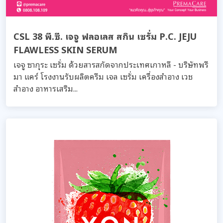
CSL 38 พี.ซี. เจจู ฟลอเลส สกิน เซรั่ม P.C. JEJU
FLAWLESS SKIN SERUM
เจจู ซากุระ เซรั่ม ด้วยสารสกัดจากประเทศเกาหลี - บริษัทพรี
มา แคร์ โรงงานรับผลิตครีม เจล เซรั่ม เครื่องสำอาง เวช
สำอาง อาหารเสริม...