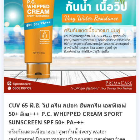
CUV 65 พี.ซี. วิป ครีม สปอท ซันสกรีน เอสพีเอฟ
50+ พีเอ+++ P.C. WHIPPED CREAM SPORT
SUNSCREEN SPF 50+ PA+++
ครีมกันแดดเนื้อบางเบา สูตรกันน้ำ(very water
resistance) มีผลการทดสอบรับรอง สูตร paraben free