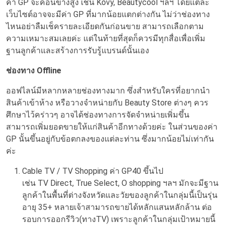
ค่า GP จะค่อนข้างสูง เช่น Kovy, Beautycool ฯลฯ โดยแต่ละ
เว็บไซต์อาจจะมีค่า GP ที่มากน้อยแตกต่างกัน ไม่ว่าช่องทาง
ไหนอย่าลืมเช็ครายละเอียดกันก่อนขาย สามารถเลือกตาม
ความเหมาะสมเลยค่ะ แต่ในท้ายที่สุดก็ควรมีทุกสื่อเพื่อเพิ่ม
ฐานลูกค้าและสร้างการรับรู้แบรนด์นั้นเอง
ช่องทาง Offline
ออฟไลน์มีหลากหลายช่องทางมาก ซึ่งสำหรับใครที่อยากนำ
สินค้าเข้าห้าง หรือวางจำหน่ายกับ Beauty Store ต่างๆ ควร
ศึกษาไว้คร่าวๆ อาจได้ช่องทางการจัดจำหน่ายเพิ่มขึ้น
สามารถเพิ่มยอดขายให้แก่สินค้าอีกทางด้วยค่ะ ในส่วนของค่า
GP นั้นขึ้นอยู่กับข้อตกลงของแต่ละท่าน ซึ่งมากน้อยไม่เท่ากัน
ค่ะ
Cable TV / TV Shopping ค่า GP40 ขึ้นไป
เช่น TV Direct, True Select, O shopping ฯลฯ มักจะมีฐาน
ลูกค้าในพื้นที่ต่างจังหวัดและวัยของลูกค้าในกลุ่มนี้เป็นรุ่น
อายุ 35+ หลายเจ้าสามารถขายได้หลักแสนหลักล้าน ต่อ
รอบการออกรีวิว(ทางTV) เพราะลูกค้าในกลุ่มเป้าหมายนี้