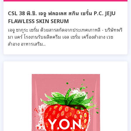
CSL 38 พี.ซี. เจจู ฟลอเลส สกิน เซรั่ม P.C. JEJU
FLAWLESS SKIN SERUM
เจจู ซากุระ เซรั่ม ด้วยสารสกัดจากประเทศเกาหลี - บริษัทพรี
มา แคร์ โรงงานรับผลิตครีม เจล เซรั่ม เครื่องสำอาง เวช
สำอาง อาหารเสริม...