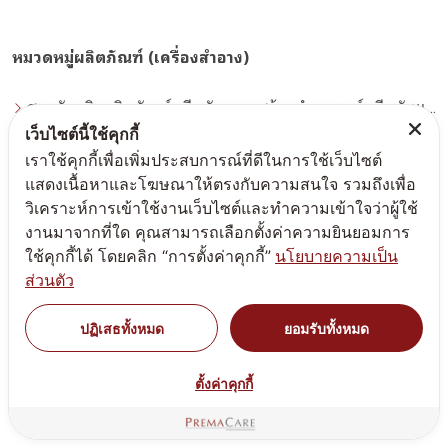
หมวดหมู่ผลิตภัณฑ์ (เครื่องสำอาง)
สูตรรับผลิตผลิตภัณฑ์ครีมกันแดด สร้างทำแบรนด์ครีมกันแดด โดยโรงงานผลิตที่ได้มาตรฐาน
เว็บไซต์นี้ใช้คุกกี้
สูตรรับผลิตครีม เจล เซรั่ม บำรุงผิวหน้า กระจ่างใส ฝ้า กระ จุดด่างดำ whitening
เราใช้คุกกี้เพื่อเพิ่มประสบการณ์ที่ดีในการใช้เว็บไซต์
แสดงเนื้อหาและโฆษณาให้ตรงกับความสนใจ รวมถึงเพื่อ
สูตรรับผลิตครีมนวดตัว สครับผิวกาย
วิเคราะห์การเข้าใช้งานเว็บไซต์และทำความเข้าใจว่าผู้ใช้
งานมาจากที่ใด คุณสามารถเลือกตั้งค่าความยินยอมการ
สูตรรับผลิตครีม บำรุงผิว ผิวหน้า ชุ่มชื่น moisturizer
ใช้คุกกี้ได้ โดยคลิก “การตั้งค่าคุกกี้”
นโยบายความเป็น
ส่วนตัว
สูตรรับผลิตผลิตภัณฑ์ใต้วงแขน ระงับกลิ่น
สูตรรับผลิตสร้างทำแบรนด์สบู่เหลว ทำความสะอาดผิวหน้า โฟมล้างหน้า
ปฏิเสธทั้งหมด
ยอมรับทั้งหมด
สูตรรับผลิตครีม สิว(Acne product)
ตั้งค่าคุกกี้
สูตรรับผลิตครีมบำรุงผิวหน้า ริ้วรอย กระชับ lift-up