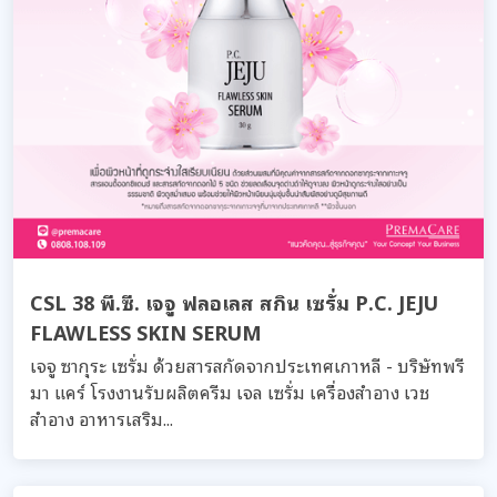
CSL 38 พี.ซี. เจจู ฟลอเลส สกิน เซรั่ม P.C. JEJU
FLAWLESS SKIN SERUM
เจจู ซากุระ เซรั่ม ด้วยสารสกัดจากประเทศเกาหลี - บริษัทพรี
มา แคร์ โรงงานรับผลิตครีม เจล เซรั่ม เครื่องสำอาง เวช
สำอาง อาหารเสริม...