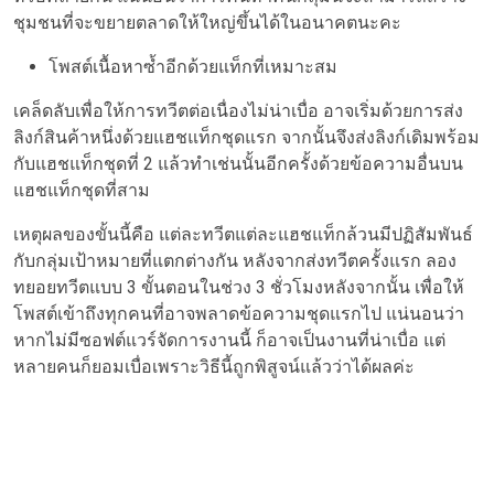
ชุมชนที่จะขยายตลาดให้ใหญ่ขึ้นได้ในอนาคตนะคะ
โพสต์เนื้อหาซ้ำอีกด้วยแท็กที่เหมาะสม
เคล็ดลับเพื่อให้การทวีตต่อเนื่องไม่น่าเบื่อ อาจเริ่มด้วยการส่ง
ลิงก์สินค้าหนึ่งด้วยแฮชแท็กชุดแรก จากนั้นจึงส่งลิงก์เดิมพร้อม
กับแฮชแท็กชุดที่ 2 แล้วทำเช่นนั้นอีกครั้งด้วยข้อความอื่นบน
แฮชแท็กชุดที่สาม
เหตุผลของขั้นนี้คือ แต่ละทวีตแต่ละแฮชแท็กล้วนมีปฏิสัมพันธ์
กับกลุ่มเป้าหมายที่แตกต่างกัน หลังจากส่งทวีตครั้งแรก ลอง
ทยอยทวีตแบบ 3 ขั้นตอนในช่วง 3 ชั่วโมงหลังจากนั้น เพื่อให้
โพสต์เข้าถึงทุกคนที่อาจพลาดข้อความชุดแรกไป แน่นอนว่า
หากไม่มีซอฟต์แวร์จัดการงานนี้ ก็อาจเป็นงานที่น่าเบื่อ แต่
หลายคนก็ยอมเบื่อเพราะวิธีนี้ถูกพิสูจน์แล้วว่าได้ผลค่ะ