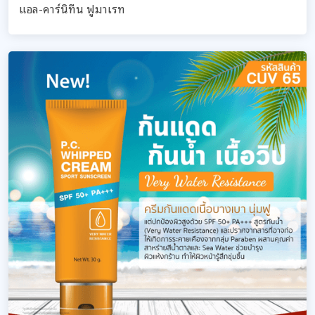
แอล-คาร์นิทีน ฟูมาเรท