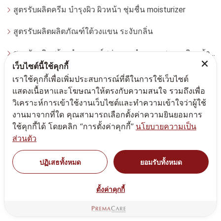
สูตรรับผลิตครีม บำรุงผิว ผิวหน้า ชุ่มชื่น moisturizer
สูตรรับผลิตผลิตภัณฑ์ใต้วงแขน ระงับกลิ่น
สูตรรับผลิตสร้างทำแบรนด์สบู่เหลว ทำความสะอาดผิวหน้า โฟมล้างหน้า
เว็บไซต์นี้ใช้คุกกี้
สูตรรับผลิตครีม สิว(Acne product)
เราใช้คุกกี้เพื่อเพิ่มประสบการณ์ที่ดีในการใช้เว็บไซต์
แสดงเนื้อหาและโฆษณาให้ตรงกับความสนใจ รวมถึงเพื่อ
สูตรรับผลิตครีมบำรุงผิวหน้า ริ้วรอย กระชับ lift-up
วิเคราะห์การเข้าใช้งานเว็บไซต์และทำความเข้าใจว่าผู้ใช้
งานมาจากที่ใด คุณสามารถเลือกตั้งค่าความยินยอมการ
สูตรรับผลิตมาสก์ครีม ครีมพอกหน้า สครับผิวหน้า สลีปปิ้งมาสก์
ใช้คุกกี้ได้ โดยคลิก “การตั้งค่าคุกกี้”
นโยบายความเป็น
ส่วนตัว
สูตรรับผลิตซอฟมาสก์ soft mask-peel off mask มาสก์หน้ากากอ่อน
สูตรรับผลิตผลิตภัณฑ์ดูแลเส้นผม และริมฝีปาก
ปฏิเสธทั้งหมด
ยอมรับทั้งหมด
สูตรรับผลิตน้ำหอม(Perfume)
ตั้งค่าคุกกี้
สูตรรับผลิตสบู่เหลว ทำความสะอาดผิวกาย body soap