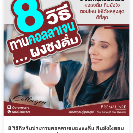
8 วิธีกินรับประทานคอลลาเจนผงชงดื่ม กินยังไงตอน