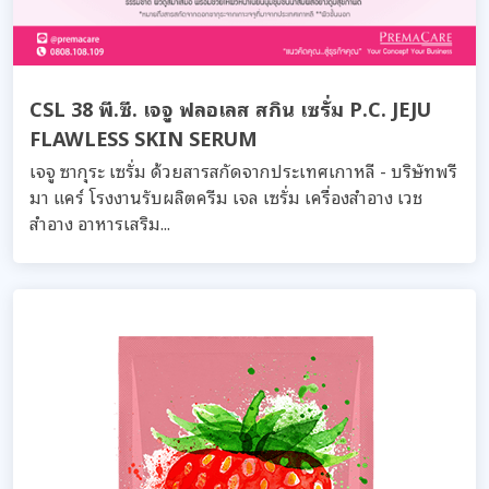
CSL 38 พี.ซี. เจจู ฟลอเลส สกิน เซรั่ม P.C. JEJU
FLAWLESS SKIN SERUM
เจจู ซากุระ เซรั่ม ด้วยสารสกัดจากประเทศเกาหลี - บริษัทพรี
มา แคร์ โรงงานรับผลิตครีม เจล เซรั่ม เครื่องสำอาง เวช
สำอาง อาหารเสริม...