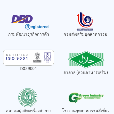
กรมพัฒนาธุรกิจการค้า
กรมส่งเสริมอุตสาหกรรม
ISO 9001
ฮาลาล (ส่วนอาหารเสริม)
สมาคมผู้ผลิตเครื่องสำอาง
โรงงานอุตสาหกรรมสีเขียว