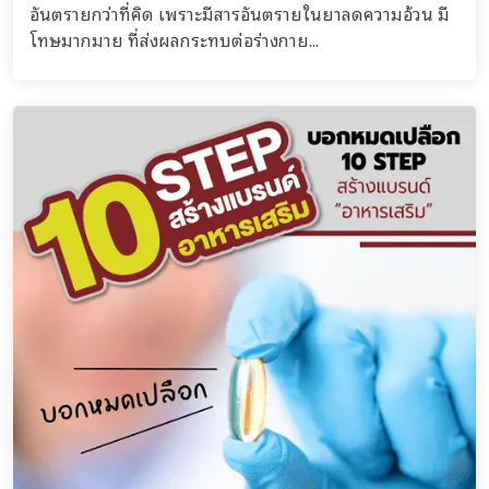
อันตรายกว่าที่คิด เพราะมีสารอันตรายในยาลดความอ้วน มี
โทษมากมาย ที่ส่งผลกระทบต่อร่างกาย...