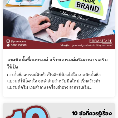
เทคนิคตั้งชื่อแบรนด์ สร้างแบรนด์ครีมอาหารเสริม
ให้ปัง
การตั้งชื่อแบรนด์สินค้าเป็นสิ่งที่ต้องใส่ใจ เทคนิคตั้งชื่อ
แบรนด์ให้โดนใจ จดจำง่ายสำหรับมือใหม่ เริ่มสร้างทำ
แบรนด์ครีม เวชสำอาง เครื่องสำอาง อาหารเสริม...