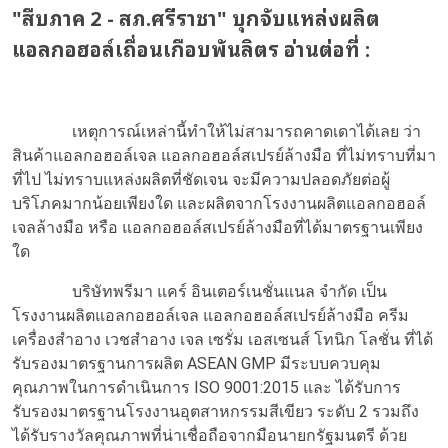
"สืบภาค 2 - สภ.ศรีราชา" บุกจับแหล่งผลิต
แอลกอฮอล์เถื่อนเกือบพันลิตร อ่านต่อที่ :
เหตุการณ์เหล่านี้ทำให้ไม่สามารถคาดเดาได้เลย ว่า
สินค้า
แอลกอฮอล์เจล
แอลกอฮอล์สเปรย์ล้างมือ
ที่ไม่ทราบที่มา
ที่ไป ไม่ทราบแหล่งผลิตที่ชัดเจน จะมีความปลอดภัยต่อผู้
บริโภคมากน้อยเพียงใด และผลิตจากโรงงานผลิตแอลกอฮอล์
เจลล้างมือ หรือ แอลกอฮอล์สเปรย์ล้างมือที่ได้มาตรฐานเพียง
ใด
บริษัทพรีมา แคร์ อินเตอร์เนชั่นแนล จำกัด เป็น
โรงงานผลิตแอลกอฮอล์เจล แอลกอฮอล์สเปรย์ล้างมือ ครีม
เครื่องสำอาง เวชสำอาง เจล เซรั่ม เอสเซนส์ โทนิก โลชั่น ที่ได้
รับรองมาตรฐานการผลิต ASEAN GMP มีระบบควบคุม
คุณภาพในการดำเนินการ ISO 9001:2015 และ ได้รับการ
รับรองมาตรฐานโรงงานอุตสาหกรรมสีเขียว ระดับ 2 รวมถึง
ได้รับรางวัลคุณภาพที่น่าเชื่อถือจากมือนายกรัฐมนตรี ด้วย