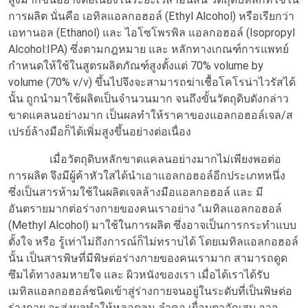
การผลิต นั่นคือ เอทิลแอลกอฮอล์ (Ethyl Alcohol) หรือเรียกว่า
เอทานอล (Ethanol) และ ไอโซโพรพิล แอลกอฮอล์ (Isopropyl
Alcohol:IPA) ซึ่งตามกฎหมาย และ หลักทางเกณฑ์การแพทย์
กำหนดให้ใช้ในสูตรผลิตภัณฑ์สูงตั้งแต่ 70% volume by
volume (70% v/v) ขึ้นไปจึงจะสามารถฆ่าเชื้อโคโรน่าไวรัสได้
นั้น ถูกนำมาใช้ผลิตเป็นจำนวนมาก จนถึงขั้นวัตถุดิบดังกล่าว
ขาดแคลนอย่างมาก เป็นผลทำให้ราคาของแอลกอฮอล์เจล/ส
เปรย์ล้างมือก็ได้เพิ่มสูงขึ้นอย่างต่อเนื่อง
เมื่อวัตถุดิบหลักขาดแคลนอย่างมากไม่เพียงพอต่อ
การผลิต จึงมีผู้ค้าหัวใสได้นำเอาแอลกอฮอล์อีกประเภทหนึ่ง
ซึ่งเป็นสารห้ามใช้ในผลิตเจลล้างมือแอลกอฮอล์ และ มี
อันตรายมากต่อร่างกายของคนเราอย่าง “เมทิลแอลกอฮอล์
(Methyl Alcohol) มาใช้ในการผลิต ซึ่งอาจเป็นการกระทำแบบ
ตั้งใจ หรือ รู้เท่าไม่ถึงการณ์ก็ไม่ทราบได้ โดยเมทิลแอลกอฮอล์
นั้น เป็นสารพิษที่มีพิษต่อร่างกายของคนเรามาก สามารถดูด
ซึมได้ทางลมหายใจ และ ผิวหนังของเรา เมื่อได้เราได้รับ
เมทิลแอลกอฮอล์ชนิดเข้าสู่ร่างกายจนอยู่ในระดับที่เป็นพิษต่อ
ร่างกาย จะส่งผลทำให้หลอดลม ลำคอ เยื่อบุตาอักเสบ อาจ