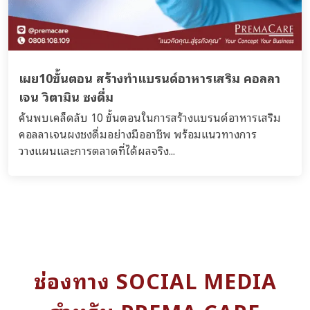
เผย10ขั้นตอน สร้างทำแบรนด์อาหารเสริม คอลลา
เจน วิตามิน ชงดื่ม
ค้นพบเคล็ดลับ 10 ขั้นตอนในการสร้างแบรนด์อาหารเสริม
คอลลาเจนผงชงดื่มอย่างมืออาชีพ พร้อมแนวทางการ
วางแผนและการตลาดที่ได้ผลจริง...
ช่องทาง SOCIAL MEDIA