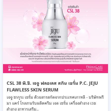
CSL 38 พี.ซี. เจจู ฟลอเลส สกิน เซรั่ม P.C. JEJU
FLAWLESS SKIN SERUM
เจจู ซากุระ เซรั่ม ด้วยสารสกัดจากประเทศเกาหลี - บริษัทพรี
มา แคร์ โรงงานรับผลิตครีม เจล เซรั่ม เครื่องสำอาง เวช
สำอาง อาหารเสริม...