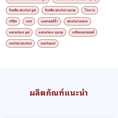
รับผลิต alcohol gel
รับผลิต alcohol spray
โรงงาน
บริษัท
แลป
แอลกอฮล์น้ำ
alcohol water
waterless gel
waterless spray
เมทิลแอลกอฮอล์
methyl alcohol
methanol
ผลิตภัณฑ์แนะนำ