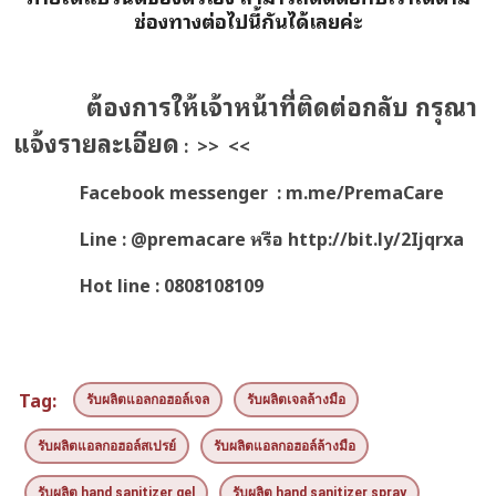
ช่องทางต่อไปนี้กันได้เลยค่ะ
ต้องการให้เจ้าหน้าที่ติดต่อกลับ กรุณา
แจ้งรายละเอียด
: >>
<<
Facebook messenger :
m.me/PremaCare
Line : @premacare หรือ
http://bit.ly/2Ijqrxa
Hot line :
0808108109
Tag:
รับผลิตแอลกอฮอล์เจล
รับผลิตเจลล้างมือ
รับผลิตแอลกอฮอล์สเปรย์
รับผลิตแอลกอฮอล์ล้างมือ
รับผลิต hand sanitizer gel
รับผลิต hand sanitizer spray