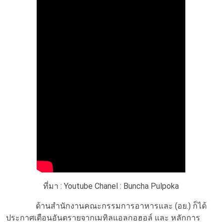
ที่มา :
Youtube Chanel : Buncha Pulpoka
ด้านสำนักงานคณะกรรมการอาหารและ (อย.) ก็ได้
ประกาศเตือนอันตรายจากเมทิลแอลกอฮอล์ และ หลักการ