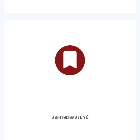
แอลกอฮอลสเปรย์