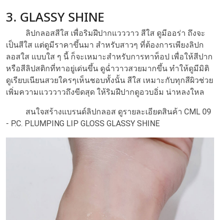
3. GLASSY SHINE
ลิปกลอสสีใส เพื่อริมฝีปากแวววาว สีใส ดูมีออร่า ถึงจะ
เป็นสีใส แต่ดูมีราคาขึ้นมา สำหรับสาวๆ ที่ต้องการเพียงลิปก
ลอสใส แบบใส ๆ นี้ ก็จะเหมาะสำหรับการทาท็อป เพื่อให้สีปาก
หรือสีลิปสติกที่ทาอยู่เด่นขึ้น ดูฉ่ำวาวสวยมากขึ้น ทำให้ดูมีมิติ
ดูเรียบเนียนสวยใครๆเห็นชอบทั้งนั้น สีใส เหมาะกับทุกสีผิวช่วย
เพิ่มความแวววาวถึงขีดสุด ให้ริมฝีปากดูอวบอิ่ม น่าหลงใหล
สนใจสร้างแบรนด์ลิปกลอส ดูรายละเอียดสินค้า
CML 09
- P.C. PLUMPING LIP GLOSS GLASSY SHINE