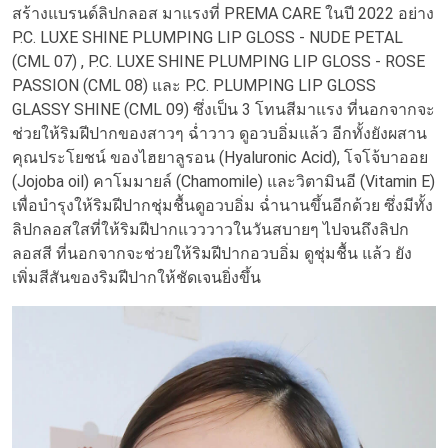
สร้างแบรนด์ลิปกลอส มาแรงที่ PREMA CARE ในปี 2022 อย่าง
P.C. LUXE SHINE PLUMPING LIP GLOSS - NUDE PETAL
(CML 07) , P.C. LUXE SHINE PLUMPING LIP GLOSS - ROSE
PASSION (CML 08) และ P.C. PLUMPING LIP GLOSS
GLASSY SHINE (CML 09) ซึ่งเป็น 3 โทนสีมาแรง ที่นอกจากจะ
ช่วยให้ริมฝีปากของสาวๆ ฉ่ำวาว ดูอวบอิ่มแล้ว อีกทั้งยังผสาน
คุณประโยชน์ ของไฮยาลูรอน (Hyaluronic Acid), โจโจ้บาออย
(Jojoba oil) คาโมมายล์ (Chamomile) และวิตามินอี (Vitamin E)
เพื่อบำรุงให้ริมฝีปากชุ่มชื้นดูอวบอิ่ม ฉ่ำนานขึ้นอีกด้วย ซึ่งมีทั้ง
ลิปกลอสใสที่ให้ริมฝีปากแวววาวในวันสบายๆ ไปจนถึงลิปก
ลอสสี ที่นอกจากจะช่วยให้ริมฝีปากอวบอิ่ม ดูชุ่มชื้น แล้ว ยัง
เพิ่มสีสันของริมฝีปากให้ชัดเจนยิ่งขึ้น