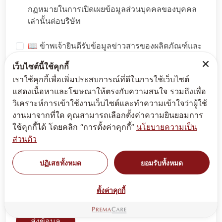
กฏหมายในการเปิดเผยข้อมูลส่วนบุคคลของบุคคล
เล่านั้นต่อบริษัท
📖 ข้าพเจ้ายินดีรับข้อมูลข่าวสารของผลิตภัณฑ์และ
บริการ การสื่อสารทางการตลาด สิทธิประโยชน์
เว็บไซต์นี้ใช้คุกกี้
บริการเสริมจากการขาย และกิจกรรมต่างๆ รวมถึง
เราใช้คุกกี้เพื่อเพิ่มประสบการณ์ที่ดีในการใช้เว็บไซต์
ข้อเสนอบริการที่เป็นประโยชน์ จากบริษัทพรีมา แคร์
แสดงเนื้อหาและโฆษณาให้ตรงกับความสนใจ รวมถึงเพื่อ
อินเตอร์เนชั่นแนล จำกัด และ บริษัทในเครือ ผ่านทาง
วิเคราะห์การเข้าใช้งานเว็บไซต์และทำความเข้าใจว่าผู้ใช้
อีเมล์หรือช่องทางออนไลน์อย่างสม่ำเสมอ ฉัน
งานมาจากที่ใด คุณสามารถเลือกตั้งค่าความยินยอมการ
สามารถถอนคำยินยอมนี้ได้ตลอดเวลาโดยมีผลบังคับ
ใช้คุกกี้ได้ โดยคลิก “การตั้งค่าคุกกี้”
นโยบายความเป็น
ใช้ในอนาคต ข้อมูลเพิ่มเติมได้ที่
นโยบายส่วนบุคคล
ส่วนตัว
🔒 กรุณาพิมพ์หมายเลข 90
ปฏิเสธทั้งหมด
ยอมรับทั้งหมด
ตั้งค่าคุกกี้
ส่งข้อมูล