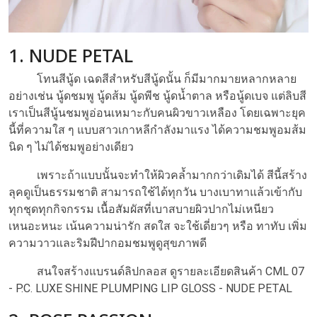
1. NUDE PETAL
โทนสีนู้ด เฉดสีสำหรับสีนู้ดนั้น ก็มีมากมายหลากหลาย
อย่างเช่น นู้ดชมพู นู้ดส้ม นู้ดพีช นู้ดน้ำตาล หรือนู้ดเบจ แต่ลิบสี
เราเป็นสีนู้นชมพูอ่อนเหมาะกับคนผิวขาวเหลือง โดยเฉพาะยุค
นี้ที่ความใส ๆ แบบสาวเกาหลีกำลังมาแรง ได้ความชมพูอมส้ม
นิด ๆ ไม่ได้ชมพูอย่างเดียว
เพราะถ้าแบบนั้นจะทำให้ผิวคล้ำมากกว่าเดิมได้ สีนี้สร้าง
ลุคดูเป็นธรรมชาติ สามารถใช้ได้ทุกวัน บางเบาทาแล้วเข้ากับ
ทุกชุดทุกกิจกรรม เนื้อสัมผัสที่เบาสบายผิวปากไม่เหนียว
เหนอะหนะ เน้นความน่ารัก สดใส จะใช้เดี่ยวๆ หรือ ทาทับ เพิ่ม
ความวาวและริมฝีปากอมชมพูดูสุขภาพดี
สนใจสร้างแบรนด์ลิปกลอส ดูรายละเอียดสินค้า
CML 07
- P.C. LUXE SHINE PLUMPING LIP GLOSS - NUDE PETAL