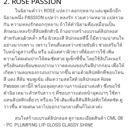
2. ROSE PASSION
ในนิยามคำว่า ROSE แปลว่า ดอกกุหลาบ และพูดอีกอีก
นิยามหนึ่ง PASSION แปลว่า หลงรัก รวมความหมาย แปลรวม
กัน ความหลงรักดอกกุหลาบ ถ้าให้คำนิยามคือเหมือนเป็น
ลักษณะหลงรักสีลิปสติกตัวนี ถ้าอยากสร้างแบรนด์ลิปกลอส
สำหรับคนผิวคล้ำ หรือ ผิวสองสี ลิปกลอสสีนี้ ก็มีความน่าสนใจ
อย่างมากเพราะ เพราะโทนสีแดงสว่างช่วยขับผิว ช่วยเสริมให้
ใบหน้าดูสว่างขึ้น หรือ แม้แต่สาวผิวขาวที่ต้องการใช้ เพิ่ม
ความโดดเด่นปากให้คมชัดสวย ดูเซ็กซี่ขี้น โดยใช้ลิปไลเนอร์
หรือดินสอเขียนชอบปากมาวาดลงบนขอบริมฝีปากก่อน เพื่อให้
เกิดความคมของกรอบปากมากขึ้น ตามด้วยลิปสติกที่ชอบโทน
สี แดง สีส้ม ชมพูเข้ม เติมความสดใสด้วยลิปกลอส Rose
Passion เท่านี้ก็ พร้อมลุยทุกสถานการณ์อย่างลงตัว ซึ่งขอใช้
คำนิย เหมาะสำหรับสาว ๆ ที่ชอบการแต่งหน้าลุคเบาๆ ใช้ทา
แทนลิปสติกเดี่ยวๆ หรือจะใช้ เติมเพิ่มสีสันสีลิปสติกให้สดชัด ดู
วาวขึ้น สวยเด่นเวลาไปออกงานกลางคืนก็ไม่เลวค่ะ
สนใจสร้างแบรนด์ลิปกลอส ดูรายละเอียดสินค้า
CML 08
- P.C. PLUMPING LIP GLOSS GLASSY SHINE