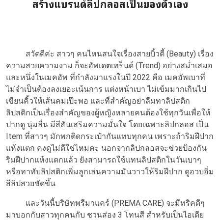
สร้างแบรนด์ลิปกลอสเป็นของตัวเอง
สวัดดีค่ะ สาวๆ คนไหนสนใจเรื่องสายบิ้วตี้ (Beauty) เรื่อง
ความสวยความงาม ก็จะอัพเดตเทร็นด์ (Trend) อย่างสม่ำเสมอ
และหนึ่งในเมคอัพ ที่กำลังมาแรงในปี 2022 คือ เมคอัพเบาที่
ไม่จำเป็นต้องลงเยอะเน้นการ แต่งหน้าเบา ไม่เข้มมากเกินไป
เขียนคิ้วให้เส้นคมเป๊ะพอ และที่สำคัญอย่าลืมทาลิปสติก
ลิปสติกเป็นเรื่องสำคัญของผู้หญิงหลายคนต้องใช้ทุกวันเพื่อให้
ปากดู นุ่มลื่น มีสีสันเสริมความมั่นใจ โดยเฉพาะลิปกลอส เป็น
Item ที่สาวๆ มักพกติดกระเป๋ากันแทบทุกคน เพราะถ้าริมฝีปาก
แห้งแตก คงดูไม่ดีใช่ไหมคะ นอกจากลิปกลอสจะช่วยป้องกัน
ริมฝีปากแห้งแตกแล้ว ยังสามารถใช้แทนลิปสติกในวันเบาๆ
หรือทาทับลิปสติกเพิ่มลูกเล่นความมันวาวให้ริมฝีปาก ดูอวบอิ่ม
สีลิปสวยชัดขึ้น
และวันนี้บริษัทพรีมาแคร์ (PREMA CARE) จะมีทริคดีๆ
มาบอกกับสาวทุกคนกับ ชวนส่อง 3 โทนสี สำหรับเป็นไอเดีย