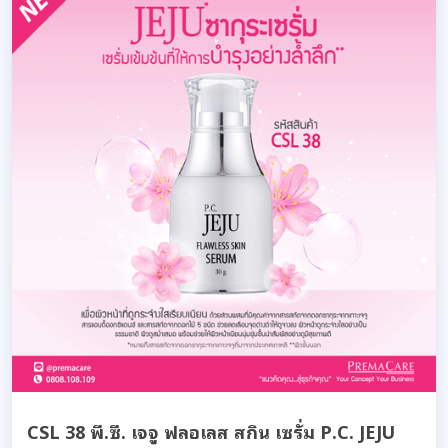
CSL 38 พี.ซี. เจจู ฟลอเลส สกิน เซรั่ม P.C. JEJU