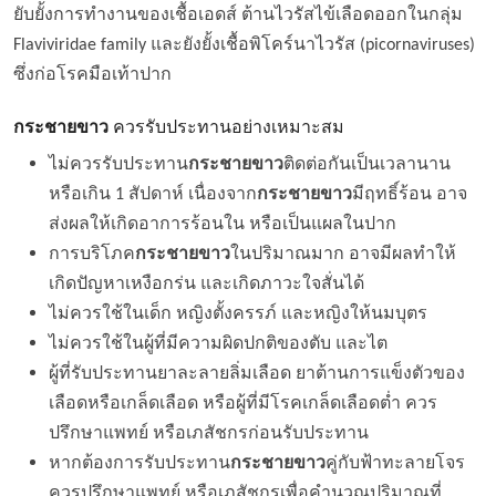
ยับยั้งการทำงานของเชื้อเอดส์ ต้านไวรัสไข้เลือดออกในกลุ่ม
Flaviviridae family และยังยั้งเชื้อพิโคร์นาไวรัส (picornaviruses)
ซึ่งก่อโรคมือเท้าปาก
กระชายขาว
ควรรับประทานอย่างเหมาะสม
ไม่ควรรับประทาน
กระชายขาว
ติดต่อกันเป็นเวลานาน
หรือเกิน 1 สัปดาห์ เนื่องจาก
กระชายขาว
มีฤทธิ์ร้อน อาจ
ส่งผลให้เกิดอาการร้อนใน หรือเป็นแผลในปาก
การบริโภค
กระชายขาว
ในปริมาณมาก อาจมีผลทำให้
เกิดปัญหาเหงือกร่น และเกิดภาวะใจสั่นได้
ไม่ควรใช้ในเด็ก หญิงตั้งครรภ์ และหญิงให้นมบุตร
ไม่ควรใช้ในผู้ที่มีความผิดปกติของตับ และไต
ผู้ที่รับประทานยาละลายลิ่มเลือด ยาต้านการแข็งตัวของ
เลือดหรือเกล็ดเลือด หรือผู้ที่มีโรคเกล็ดเลือดต่ำ ควร
ปรึกษาแพทย์ หรือเภสัชกรก่อนรับประทาน
หากต้องการรับประทาน
กระชายขาว
คู่กับฟ้าทะลายโจร
ควรปรึกษาแพทย์ หรือเภสัชกรเพื่อคำนวณปริมาณที่