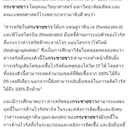
กระชายขาว
โดยคณะวิทยาศาสตร์ มหาวิทยาลัยมหิดล และ
คณะแพทยศาสตร์โรงพยาบาลรามาธิบดี พบว่า
“สารสกัดใน
กระชายขาว
ได้แก่ แพนดูราทิน เอ (Panduratin A)
และพิโนสโตรบิน (Pinostrobin) มีฤทธิ์ต้านการแบ่งตัวของไวรัส
ที่แรงกว่าสารสกัดฟ้าทะลายโจร แอนโดรกราโฟไลด์
(Andrographolide)” ซึ่งเป็นการศึกษาวิจัยในหลอดทดลองพบว่า
สารสกัดทั้งสองตัวนี้ใน
กระชายขาว
สามารถทำหน้าที่ยับยั้ง
การเจริญเติบโตของเชื้อไวรัสต้นเหตุของโควิด-19 ได้ โดยสาร
ทั้งสองตัวนี้สามารถลดจำนวนเซลล์ที่ติดเชื้อจาก 100% ได้ถึง
0% เลยทีเดียว นอกจากนี้ยังสามารถยับยั้งเซลล์ในการผลิตไวรัส
ได้ถึง 100% อีกด้วย”
และมีการศึกษาพบว่า สารสกัดของ
กระชายขาว
สามารถแสดง
ฤทธิ์ในการต้านไวรัสซาร์ส ในระยะหลังการติดเชื้อและยังพบ
ว่าสารแพนดูราทิน (pan-duratin) ของ
กระชายขาว
มีฤทธิ์ใน
การต้านไวรัสทั้งในระยะก่อนและหลังการติดเชื้อ และยังมีฤทธิ์