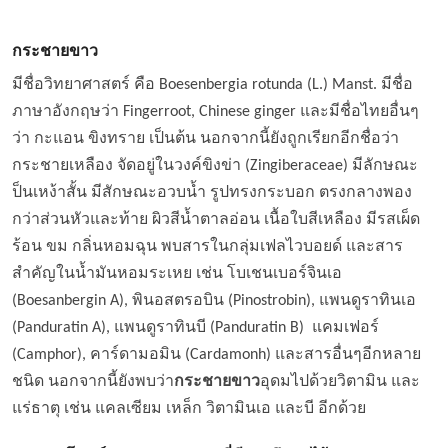
กระชายขาว
มีชื่อวิทยาศาสตร์ คือ Boesenbergia rotunda (L.) Manst. มีชื่อ
ภาษาอังกฤษว่า Fingerroot, Chinese ginger และมีชื่อไทยอื่นๆ
ว่า กะแอน ขิงทราย เป็นต้น นอกจากนี้ยังถูกเรียกอีกชื่อว่า
กระชายเหลือง จัดอยู่ในวงค์ขิงข่า (Zingiberaceae) มีลักษณะ
ป็นเหง้าสั้น มีสักษณะอวบน้ำ รูปทรงกระบอก ตรงกลางพอง
กว่าส่วนหัวและท้าย ผิวสีน้ำตาลอ่อน เนื้อใบสีเหลือง มีรสเผ็ด
ร้อน ขม กลิ่นหอมฉุน พบสารในกลุ่มเฟลไวบอยด์ และสาร
สำคัญในน้ำมันหอมระเหย เช่น โบเชนเบอร์จินเอ
(Boesanbergin A), พินอสตรอบิน (Pinostrobin), แพนดูราทินเอ
(Pandura­tin A), แพนดูราทินบี (Panduratin B) แคมเฟอร์
(Camphor), คาร์ดามอมิน (Cardamonh) และสารอื่นๆอีกหลาย
ชนิด นอกจากนี้ยังพบว่า
กระชายขาว
อุดมไปด้วยวิตามิน และ
แร่ธาตุ เช่น แคลเซียม เหล็ก วิตามินเอ และบี อีกด้วย