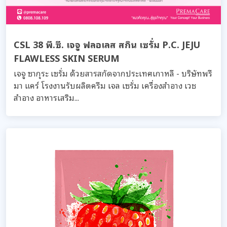
CSL 38 พี.ซี. เจจู ฟลอเลส สกิน เซรั่ม P.C. JEJU
FLAWLESS SKIN SERUM
เจจู ซากุระ เซรั่ม ด้วยสารสกัดจากประเทศเกาหลี - บริษัทพรี
มา แคร์ โรงงานรับผลิตครีม เจล เซรั่ม เครื่องสำอาง เวช
สำอาง อาหารเสริม...