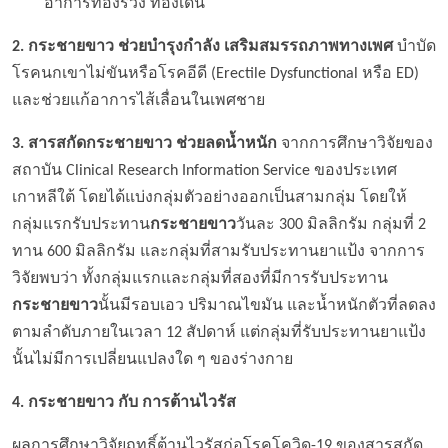
อาการท้องร่วง ท้องเดิน
2. กระชายขาว ช่วยบำรุงกำลัง เสริมสมรรถภาพทางเพศ
บำบัด
โรคนกเขาไม่ขันหรือโรคอีดี (Erectile Dysfunctional หรือ ED)
และช่วยแก้อาการไส้เลื่อนในเพศชาย
3. สารสกัดกระชายขาว ช่วยลดน้ำหนัก
จากการศึกษาวิจัยของ
สถาบัน Clinical Research Information Service ของประเทศ
เกาหลีใต้ โดยได้แบ่งกลุ่มตัวอย่างออกเป็นสามกลุ่ม โดยให้
กลุ่มแรกรับประทาน
กระชายขาว
วันละ 300 มิลลิกรัม กลุ่มที่ 2
ทาน 600 มิลลิกรัม และกลุ่มที่สามรับประทานยาแป้ง จากการ
วิจัยพบว่า ทั้งกลุ่มแรกและกลุ่มที่สองที่มีการรับประทาน
กระชายขาว
นั้นมีรอบเอว ปริมาณไขมัน และน้ำหนักตัวที่ลดลง
ตามลำดับภายในเวลา 12 สัปดาห์ แต่กลุ่มที่รับประทานยาแป้ง
นั้นไม่มีการเปลี่ยนแปลงใด ๆ ของร่างกาย
4. กระชายขาว กับ การต้านไวรัส
ผลการศึกษาวิจัยฤทธิ์ต้านไวรัสก่อโรคโควิด-19 ของสารสกัด