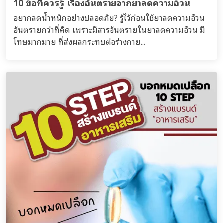
10 ข้อที่ควรรู้ เรื่องอันตรายจากยาลดความอ้วน
อยากลดน้ำหนักอย่างปลอดภัย? รู้ไว้ก่อนใช้ยาลดความอ้วน
อันตรายกว่าที่คิด เพราะมีสารอันตรายในยาลดความอ้วน มี
โทษมากมาย ที่ส่งผลกระทบต่อร่างกาย...