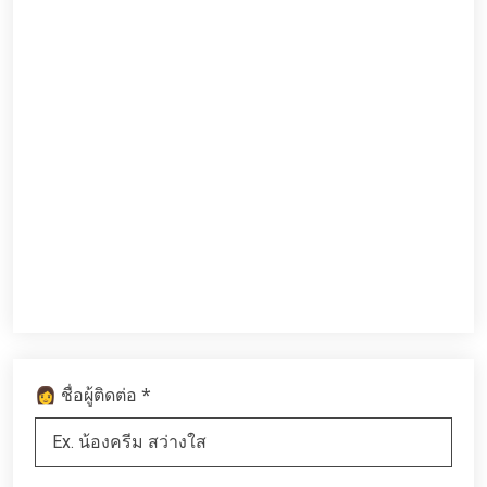
*
👩 ชื่อผู้ติดต่อ