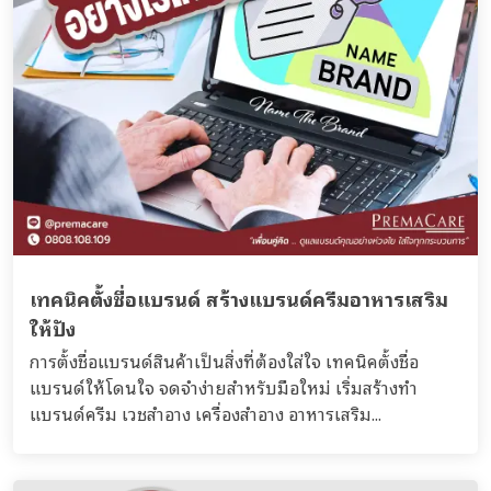
เทคนิคตั้งชื่อแบรนด์ สร้างแบรนด์ครีมอาหารเสริม
ให้ปัง
การตั้งชื่อแบรนด์สินค้าเป็นสิ่งที่ต้องใส่ใจ เทคนิคตั้งชื่อ
แบรนด์ให้โดนใจ จดจำง่ายสำหรับมือใหม่ เริ่มสร้างทำ
แบรนด์ครีม เวชสำอาง เครื่องสำอาง อาหารเสริม...