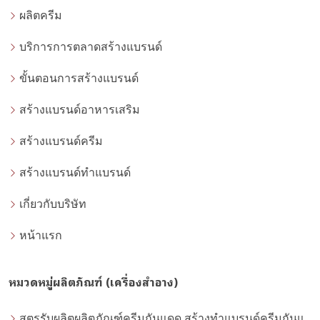
ผลิตครีม
บริการการตลาดสร้างแบรนด์
ขั้นตอนการสร้างแบรนด์
สร้างแบรนด์อาหารเสริม
สร้างแบรนด์ครีม
สร้างแบรนด์ทำแบรนด์
เกี่ยวกับบริษัท
หน้าแรก
หมวดหมู่ผลิตภัณฑ์ (เครื่องสำอาง)
สูตรรับผลิตผลิตภัณฑ์ครีมกันแดด สร้างทำแบรนด์ครีมกันแดด โดยโรงงานผลิตที่ได้มาตรฐาน