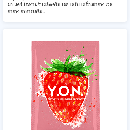
มา แคร์ โรงงานรับผลิตครีม เจล เซรั่ม เครื่องสำอาง เวช
สำอาง อาหารเสริม...