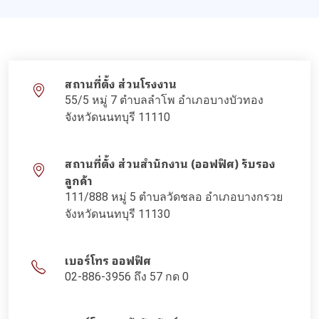
สถานที่ตั้ง ส่วนโรงงาน
55/5 หมู่ 7 ตำบลลำโพ อำเภอบางบัวทอง
จังหวัดนนทบุรี 11110
สถานที่ตั้ง ส่วนสำนักงาน (ออฟฟิศ) รับรอง
ลูกค้า
111/888 หมู่ 5 ตำบลวัดชลอ อำเภอบางกรวย
จังหวัดนนทบุรี 11130
เบอร์โทร ออฟฟิศ
02-886-3956 ถึง 57 กด 0