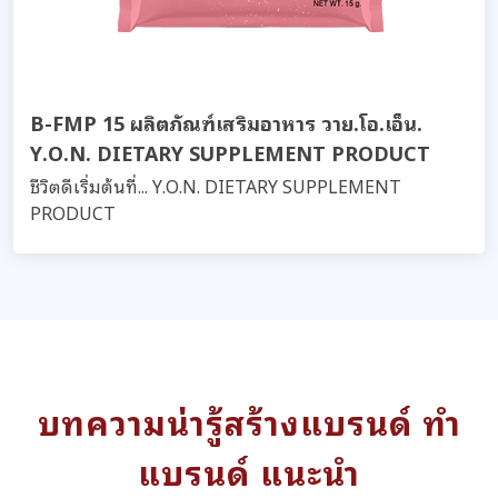
B-FMP 15 ผลิตภัณฑ์เสริมอาหาร วาย.โอ.เอ็น.
Y.O.N. DIETARY SUPPLEMENT PRODUCT
ชีวิตดีเริ่มต้นที่... Y.O.N. DIETARY SUPPLEMENT
PRODUCT
บทความน่ารู้สร้างแบรนด์ ทำ
แบรนด์ แนะนำ