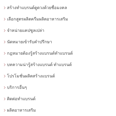
สร้างทำแบรนด์ดูดวงด้วยชื่อมงคล
เลือกสูตรผลิตครีมผลิตอาหารเสริม
จำหน่ายแคปซูลเปล่า
นัดหมายเข้ารับคำปรึกษา
กฎหมายต้องรู้สร้างแบรนด์ทำแบรนด์
บทความน่ารู้สร้างแบรนด์ ทำแบรนด์
โปรโมชั่นผลิตสร้างแบรนด์
บริการอื่นๆ
ติดต่อทำแบรนด์
ผลิตอาหารเสริม