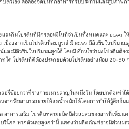
ับตัวเอง คือลองจดบันทึกอาหารที่รับประทานและสุขภาพการเจ
งและกินโปรตีนที่มีกรดอะมิโนที่จำเป็นทั้งหมดและ
ให
BCAAs
 เนื่องจากเป็นโปรตีนที่สมบูรณ์ มี
มีลิวซีนในปริมาณสู
BCAAs
์และมีลิวซีนในปริมาณสูงได้ โดยมีเงื่อนไขว่าผงโปรตีนต้
เภทใด โปรตีนที่ดีต้องประกอบด้วยโปรตีนอย่างน้อย 20–30 
ลอรี่น้อยกว่าที่ร่างกายเผาผลาญในหนึ่งวัน โดยปกติจะทำไ
นจากพืชสามารถช่วยให้ลดน้ำหนักได้โดยการทำให้รู้สึกอิ่มแ
ือ
อาหารเสริม
โปรตีนหลายชนิดมีส่วนผสมของสารที่เพิ่มแคลอ
บริโภค หากตัวเลขสูงกว่านี้ แสดงว่าผลิตภัณฑ์อาจมีส่วนผสมอ