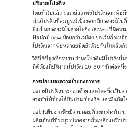
ปริมาณโปรตีน
โดยทั่วไปแล้ว ผงเวย์และผงโปรตีนจากพืชมีป
เป็นโปรตีนที่สมบูรณ์เนื่องจากมีกรดอะมิโนท
ซึ่งเป็นกรดอะมิโนสายโซ่กิ่ง (
ที่มีคว
BCAAs)
พืชมักมี
น้อยกว่าเวย์ผง ยกเว้นถั่วเหลื
BCAA
โปรตีนจากพืชหลายชนิดข้าด้วยกันในผลิตภัณ
วิธีที่ดีที่สุดที่จะทราบว่าผงโปรตีนมีโปรต
ที่ดีต้องมีปริมาณโปรตีน 20–30 กรัมต่อหน
การย่อยและความไวของอาหาร
ผงเวย์โปรตีนประกอบด้วยแลคโตสซึ่งเป็นสาร
อาจทำให้ท้องไส้ปั่นป่วน ท้องอืด และมีแก๊ส
ผงโปรตีนจากพืชมีส่วนผสมที่แตกต่างกัน บาง
ผลิตภัณฑ์ที่ระบุว่าปราศจากถั่วเหลืองหรือ