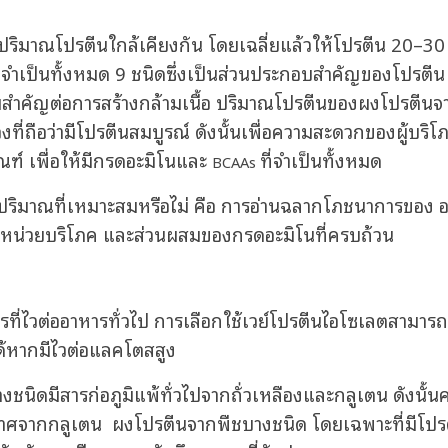
ริมาณโปรตีนใกล้เคียงกัน โดยเฉลี่ยแล้วให้โปรตีน 20–30 
ี่จำเป็นทั้งหมด 9 ชนิดซึ่งเป็นส่วนประกอบสำคัญของโปรตีน 
ามสำคัญต่อการสร้างกล้ามเนื้อ ปริมาณโปรตีนของผงโปรตีนจาก
องที่ถือว่ามีโปรตีนสมบูรณ์ ดังนั้นเพื่อความสะดวกของผู้บริ
ฑ์ เพื่อให้มีกรดอะมิโนและ
ที่จำเป็นทั้งหมด
BCAAs
ีนในปริมาณที่เหมาะสมหรือไม่ คือ การอ่านฉลากโภชนาการของ
อ
ึ่งหน่วยบริโภค และส่วนผสมของกรดอะมิโนที่ครบถ้วน
ที่ไวต่ออาหารทั่วไป การเลือกใช้เวย์โปรตีนไอโซเลตสามา
ได้หากมีไวต่อแลคโตสสูง
ชนิดมีสารก่อภูมิแพ้ทั่วไปจากถั่วเหลืองและกลูเตน ดังนั้
ปราศจากกลูเตน ผงโปรตีนจากพืชบางชนิด โดยเฉพาะที่มีโปรตีน