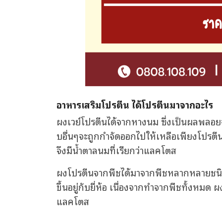
อาหารเสริมโปรตีน ได้โปรตีนมาจากอะไร
ผงเวย์โปรตีนได้จากหางนม ซึ่งเป็นผลพลอ
บอื่นๆจะถูกกำจัดออกไปให้เหลือเพียงโปรตีนเ
จึงมีน้ำตาลนมที่เรียกว่าแลคโตส
ผงโปรตีนจากพืชได้มาจากพืชหลากหลายชนิด เ
ขึ้นอยู่กับยี่ห้อ เนื่องจากทำจากพืชทั้งหม
แลคโตส