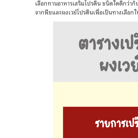
เลือกทานอาหารเสริมโปรตีน ชนิดใดดีกว่าก
จากพืชและผงเวย์โปรตีนเพื่อเป็นทางเลือก