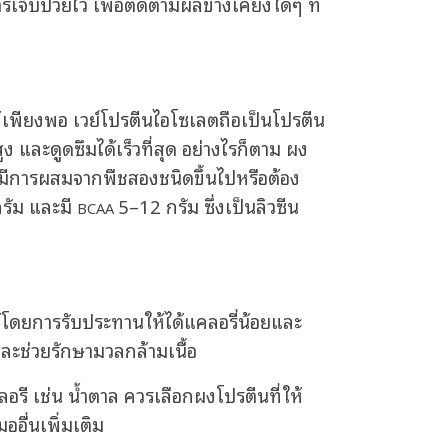
็บป่วยไว้ เพื่อติดตามผลข้างเคียงใดๆ ที่
้เพียงพอ เวย์โปรตีนไอโซเลตถือเป็นโปรตีน
ง และดูดซึมได้เร็วที่สุด อย่างไรก็ตาม ผง
องมีการผสมจากพืชสองชนิดขึ้นไปหรือต้อง
กรัม และมี
5–12 กรัม ซึ่งเป็นลิวซีน
BCAA
ด้โดยการรับประทานให้ได้แคลอรี่น้อยและ
ละช่วยรักษามวลกล้ามเนื้อ
รี เช่น น้ำตาล ควรเลือกผงโปรตีนที่ให้
อื่นเพิ่มเติม