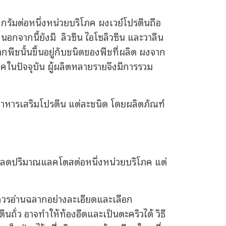
กรัมต่อหนึ่งหน่วยบริโภค ผงเวย์โปรตีนถือ
นอกจากนี้ยังมี ลิวซีน ไอโซลิวซีน และวาลีน
พืชนั้นขึ้นอยู่กับชนิดของพืชที่ผลิต ผงจาก
โภคในปัจจุบัน ผู้ผลิตหลายรายจึงมีการรวม
าหารเสริมโปรตีน
แต่ละชนิด โดยผลิตภัณฑ์
รถลดปริมาณแลคโตสต่อหนึ่งหน่วยบริโภค แต่
นควรอ่านฉลากอย่างละเอียดและเลือก
ถั่ว อาจทำให้ท้องอืดและเป็นตะคริวได้ วิธี