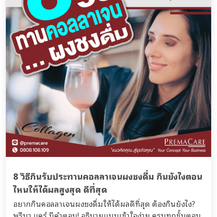
8 วิธีกินรับประทานคอลลาเจนผงชงดื่ม กินยังไงตอน
ไหนให้ได้ผลสูงสุด ดีที่สุด
อยากกินคอลลาเจนผงชงดื่มให้ได้ผลดีที่สุด ต้องกินยังไง?
พรีมา แคร์ มีคำตอบ! อธิบายแบบเข้าใจง่าย ครบทุกขั้นตอน