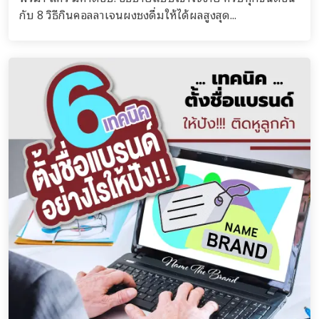
กับ 8 วิธีกินคอลลาเจนผงชงดื่มให้ได้ผลสูงสุด...