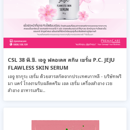
CSL 38 พี.ซี. เจจู ฟลอเลส สกิน เซรั่ม P.C. JEJU
FLAWLESS SKIN SERUM
เจจู ซากุระ เซรั่ม ด้วยสารสกัดจากประเทศเกาหลี - บริษัทพรี
มา แคร์ โรงงานรับผลิตครีม เจล เซรั่ม เครื่องสำอาง เวช
สำอาง อาหารเสริม...