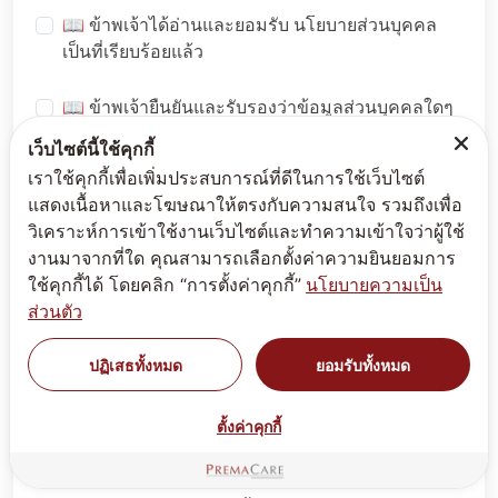
📖 ข้าพเจ้าได้อ่านและยอมรับ
นโยบายส่วนบุคคล
เป็นที่เรียบร้อยแล้ว
📖 ข้าพเจ้ายืนยันและรับรองว่าข้อมูลส่วนบุคคลใดๆ
ที่ได้ให้ไว้แก่บริษัทนั้นเป็นความจริง ถูกต้องสมบูรณ์
เว็บไซต์นี้ใช้คุกกี้
และเป็นปัจจุบัน และหากข้อมูลส่วนบุคคลของบุคคล
เราใช้คุกกี้เพื่อเพิ่มประสบการณ์ที่ดีในการใช้เว็บไซต์
อื่นใดที่ข้าพเจ้ากรอกไว้และได้ให้ไว้แก่บริษัท
แสดงเนื้อหาและโฆษณาให้ตรงกับความสนใจ รวมถึงเพื่อ
ข้าพเจ้ารับรองว่าบุคคบเหล่านั้นได้รับแจ้ง หรือให้
วิเคราะห์การเข้าใช้งานเว็บไซต์และทำความเข้าใจว่าผู้ใช้
ความยินยอมแก่ข้าพเจ้า หรือมีอำนาจโดยชอบด้วย
งานมาจากที่ใด คุณสามารถเลือกตั้งค่าความยินยอมการ
กฏหมายในการเปิดเผยข้อมูลส่วนบุคคลของบุคคล
ใช้คุกกี้ได้ โดยคลิก “การตั้งค่าคุกกี้”
นโยบายความเป็น
เล่านั้นต่อบริษัท
ส่วนตัว
📖 ข้าพเจ้ายินดีรับข้อมูลข่าวสารของผลิตภัณฑ์และ
ปฏิเสธทั้งหมด
ยอมรับทั้งหมด
บริการ การสื่อสารทางการตลาด สิทธิประโยชน์
บริการเสริมจากการขาย และกิจกรรมต่างๆ รวมถึง
ตั้งค่าคุกกี้
ข้อเสนอบริการที่เป็นประโยชน์ จากบริษัทพรีมา แคร์
อินเตอร์เนชั่นแนล จำกัด และ บริษัทในเครือ ผ่านทาง
อีเมล์หรือช่องทางออนไลน์อย่างสม่ำเสมอ ฉัน