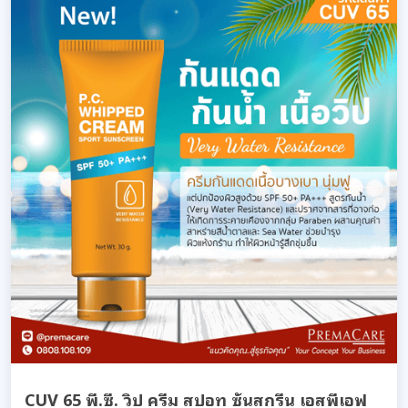
CUV 65 พี.ซี. วิป ครีม สปอท ซันสกรีน เอสพีเอฟ