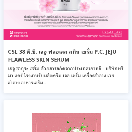
CSL 38 พี.ซี. เจจู ฟลอเลส สกิน เซรั่ม P.C. JEJU
FLAWLESS SKIN SERUM
เจจู ซากุระ เซรั่ม ด้วยสารสกัดจากประเทศเกาหลี - บริษัทพรี
มา แคร์ โรงงานรับผลิตครีม เจล เซรั่ม เครื่องสำอาง เวช
สำอาง อาหารเสริม...