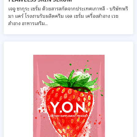
เจจู ซากุระ เซรั่ม ด้วยสารสกัดจากประเทศเกาหลี - บริษัทพรี
มา แคร์ โรงงานรับผลิตครีม เจล เซรั่ม เครื่องสำอาง เวช
สำอาง อาหารเสริม...