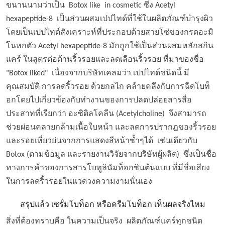
ขนานนามว่าเป็น Botox like in cosmetic ซึ่ง Acetyl
hexapeptide-8 เป็นส่วนผสมเปปไทด์ที่ใช้ในผลิตภัณฑ์บำรุงผิว
โดยเป็นเปปไทด์สังเคราะห์ที่ประกอบด้วยสายโซ่ของกรดอะมิ
โนหกตัว Acetyl hexapeptide-8 มักถูกใช้เป็นส่วนผสมหลักสกิน
แคร์ ในสูตรต่อต้านริ้วรอยและลดเลือนริ้วรอย ที่มาของชื่อ
"Botox liked" เนื่องจากบริษัทเคลมว่า เปปไทด์ชนิดนี้ มี
คุณสมบัติ การลดริ้วรอย ด้วยกลไก คล้ายคลึงกับการฉีดโบท็
อกโดยไปเกี่ยวข้องกับทำงานของการปลดปล่อยสารสื่อ
ประสาทที่เรียกว่า อะซิติลโคลีน (Acetylcholine) จึงสามารถ
ช่วยผ่อนคลายกล้ามเนื้อใบหน้า และลดการปรากฎของริ้วรอย
และรอยเหี่ยวย่นจากการแสดงสีหน้าซ้ำๆได้ เช่นเดียวกับ
Botox (ตามข้อมูล และรายงานวิจัยจากบริษัทผู้ผลิต) ซึ่งเป็นชื่อ
ทางการค้าของการสารโบทูลินัมท็อกซินต้นแบบ ที่มีชื่อเสียง
ในการลดริ้วรอยในแวดวงความงามนั่นเอง
สรุปแล้ว เซรั่มโบท็อก หรือครีมโบท็อก เห็นผลจริงไหม
สิ่งที่ต้องทราบคือ ในความเป็นจริง ผลิตภัณฑ์แคร์ทุกชนิด