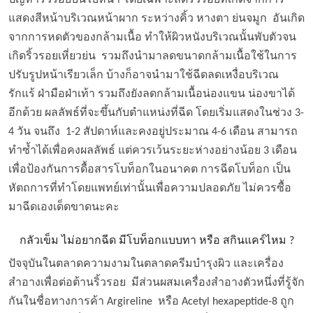
ปัญหาริ้วรอยบนใบหน้า โดยเฉพาะลดริ้วรอยที่เกิดจากการ
แสดงสีหน้าบริเวณหน้าผาก ระหว่างคิ้ว หางตา ย่นจมูก อันเกิด
จากการหดตัวของกล้ามเนื้อ ทำให้ผิวหนังบริเวณนั้นพับตัวจน
เกิดริ้วรอยเหี่ยวย่น รวมถึงนำมาลดขนาดกล้ามเนื้อใช้ในการ
ปรับรูปหน้าเรียวเล็ก บ้างก็อาจนำมาใช้ฉีดลดเหงื่อบริเวณ
รักแร้ ฝ่ามือฝ่าเท้า รวมถึงยังลดกล้ามเนื้อน่องแขน น่องขาได้
อีกด้วย ผลลัพธ์ที่จะขึ้นกับตำแหน่งที่ฉีด โดยเริ่มแสดงในช่วง 3-
4 วัน จนถึง 1-2 สัปดาห์และคงอยู่ประมาณ 4-6 เดือน สามารถ
ทำซ้ำได้เพื่อคงผลลัพธ์ แต่ควรเว้นระยะห่างอย่างน้อย 3 เดือน
เพื่อป้องกันการดื้อสารโบท็อกในอนาคต การฉีดโบท็อก เป็น
หัตถการที่ทำโดยแพทย์เท่านั้นเพื่อความปลอดภัย ไม่ควรซื้อ
มาฉีดเองเด็ดขาดนะคะ
กลัวเข็ม ไม่อยากฉีด มีโบท็อกแบบทา หรือ สกินแคร์ไหม ?
ปัจจุบันในตลาดความงามในตลาดครีมบำรุงผิว และเครื่อง
สำอางเพื่อต่อต้านริ้วรอย มีส่วนผสมเครื่องสำอางตัวหนึ่งที่รู้จัก
กันในชื่อทางการค้า Argireline หรือ Acetyl hexapeptide-8 ถูก