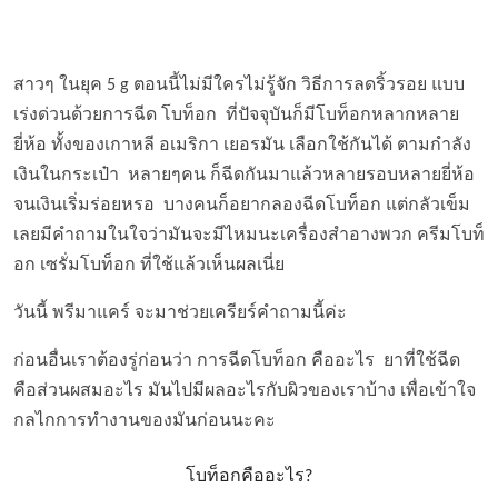
สาวๆ ในยุค 5 g ตอนนี้ไม่มีใครไม่รู้จัก วิธีการลดริ้วรอย แบบ
เร่งด่วนด้วยการฉีด โบท็อก ที่ปัจจุบันก็มีโบท็อกหลากหลาย
ยี่ห้อ ทั้งของเกาหลี อเมริกา เยอรมัน เลือกใช้กันได้ ตามกำลัง
เงินในกระเป๋า หลายๆคน ก็ฉีดกันมาแล้วหลายรอบหลายยี่ห้อ
จนเงินเริ่มร่อยหรอ บางคนก็อยากลองฉีดโบท็อก แต่กลัวเข็ม
เลยมีคำถามในใจว่ามันจะมีไหมนะเครื่องสำอางพวก ครีมโบท็
อก เซรั่มโบท็อก ที่ใช้แล้วเห็นผลเนี่ย
วันนี้ พรีมาแคร์ จะมาช่วยเครียร์คำถามนี้ค่ะ
ก่อนอื่นเราต้องรู่ก่อนว่า การฉีดโบท็อก คืออะไร ยาที่ใช้ฉีด
คือส่วนผสมอะไร มันไปมีผลอะไรกับผิวของเราบ้าง เพื่อเข้าใจ
กลไกการทำงานของมันก่อนนะคะ
โบท็อกคืออะไร?