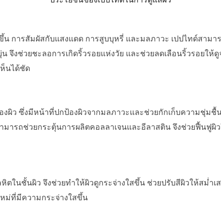
พิ่มขึ้น การสัมผัสกับแสงแดด การสูบบุหรี่ และมลภาวะ เปปไทด์สา
ยุ่น จึงช่วยชะลอการเกิดริ้วรอยแห่งวัย และช่วยลดเลือนริ้วรอยให้ด
ห็นได้ชัด
องผิว
ซึ่งมีหน้าที่ปกป้องผิวจากมลภาวะและช่วยกักเก็บความชุ่มชื
ารถช่วยกระตุ้นการผลิตคอลลาเจนและอีลาสติน จึงช่วยฟื้นฟูผิวให้
ในชั้นผิว จึงช่วยทำให้ผิวดูกระจ่างใสขึ้น ช่วยปรับสีผิวให้สม่ำเ
ใหม่ที่มีความกระจ่างใสขึ้น