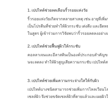
1. เปปไทด์ช่วยลดเลือนริ้วรอยแห่งวัย
ริ้วรอยแห่งวัยเกิดจากหลายสาเหตุ เช่น อายุที่เ
เป็นโปรตีนที่ช่วยทำให้ผิวกระชับ เต่งตึง และยืดห
ในสูตร ผู้เข้าร่วมการวิจัยพบว่าริ้วรอยลดลงอย่างเ
2. เปปไทด์ช่วยฟื้นฟูผิวให้กระชับ
คอลลาเจนและอีลาสตินเป็นองค์ประกอบสำคัญข
นจะลดลง ทำให้ผิวสูญเสียความกระชับ เปปไทด์สาม
3. เปปไทด์ช่วยเพิ่มความกระจ่างใสให้กับผิว
เปปไทด์บางชนิดสามารถช่วยเพิ่มการไหลเวียนโลหิต
เซลล์ผิว จึงช่วยขจัดเซลล์ผิวที่ตายแล้วและเผยผิว