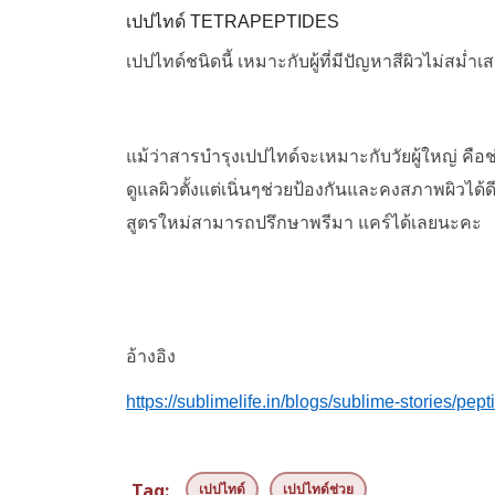
เปปไทด์ TETRAPEPTIDES
เปปไทด์ชนิดนี้ เหมาะกับผู้ที่มีปัญหาสีผิวไม่สม่ำ
แม้ว่าสารบำรุงเปปไทด์จะเหมาะกับวัยผู้ใหญ่ คือช
ดูแลผิวตั้งแต่เนิ่นๆช่วยป้องกันและคงสภาพผิวได
สูตรใหม่สามารถปรึกษาพรีมา แคร์ได้เลยนะคะ
อ้างอิง
https://sublimelife.in/blogs/sublime-stories/
Tag:
เปปไทด์
เปปไทด์ช่วย