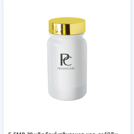
F-FMP 39 ผลิตภัณฑ์เสริมอาหาร แอล-คาร์นิทีน-