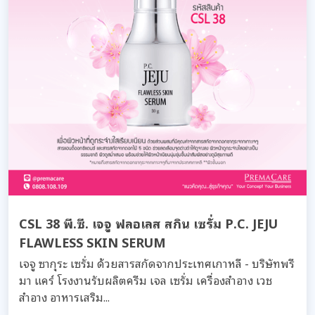
CSL 38 พี.ซี. เจจู ฟลอเลส สกิน เซรั่ม P.C. JEJU
FLAWLESS SKIN SERUM
เจจู ซากุระ เซรั่ม ด้วยสารสกัดจากประเทศเกาหลี - บริษัทพรี
มา แคร์ โรงงานรับผลิตครีม เจล เซรั่ม เครื่องสำอาง เวช
สำอาง อาหารเสริม...