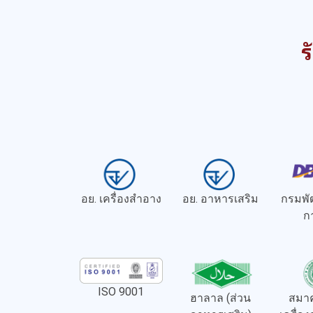
ร
อย. เครื่องสำอาง
อย. อาหารเสริม
กรมพั
ก
ISO 9001
ฮาลาล (ส่วน
สมาค