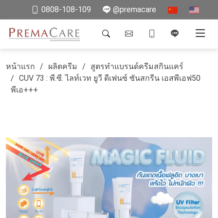
0808-108-109
@premacare
หน้าแรก
ผลิตครีม
สูตรทำแบรนด์ครีมสกินแคร์
CUV 73 : พี.ซี. ไลท์เวท ยูวี ดีเฟนซ์ ซันสกรีน เอสพีเอฟ50
พีเอ+++