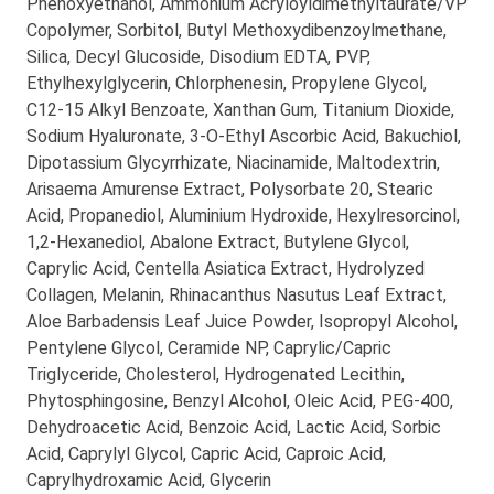
Phenoxyethanol, Ammonium Acryloyldimethyltaurate/VP
Copolymer, Sorbitol, Butyl Methoxydibenzoylmethane,
Silica, Decyl Glucoside, Disodium EDTA, PVP,
Ethylhexylglycerin, Chlorphenesin, Propylene Glycol,
C12-15 Alkyl Benzoate, Xanthan Gum, Titanium Dioxide,
Sodium Hyaluronate, 3-O-Ethyl Ascorbic Acid, Bakuchiol,
Dipotassium Glycyrrhizate, Niacinamide, Maltodextrin,
Arisaema Amurense Extract, Polysorbate 20, Stearic
Acid, Propanediol, Aluminium Hydroxide, Hexylresorcinol,
1,2-Hexanediol, Abalone Extract, Butylene Glycol,
Caprylic Acid, Centella Asiatica Extract, Hydrolyzed
Collagen, Melanin, Rhinacanthus Nasutus Leaf Extract,
Aloe Barbadensis Leaf Juice Powder, Isopropyl Alcohol,
Pentylene Glycol, Ceramide NP, Caprylic/Capric
Triglyceride, Cholesterol, Hydrogenated Lecithin,
Phytosphingosine, Benzyl Alcohol, Oleic Acid, PEG-400,
Dehydroacetic Acid, Benzoic Acid, Lactic Acid, Sorbic
Acid, Caprylyl Glycol, Capric Acid, Caproic Acid,
Caprylhydroxamic Acid, Glycerin