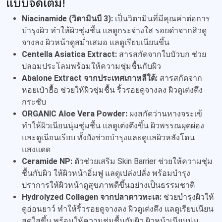
แบบจัดเต็ม!
Niacinamide (วิตามินบี 3):
เป็นวิตามินที่มีคุณค่าต่อการ
บำรุงผิว ทำให้ผิวชุ่มชื้น แลดูกระจ่างใส รอยดำจากสิวดู
จางลง ผิวหน้าดูสม่ำเสมอ แลดูเรียบเนียนขึ้น
Centella Asiatica Extract:
สารสกัดจากใบบัวบก ช่วย
ปลอมประโลมพร้อมให้ความชุ่มชื้นกับผิว
Abalone Extract จากประเทศเกาหลีใต้:
สารสกัดจาก
หอยเป๋าฮื้อ ช่วยให้ผิวชุ่มชื้น ริ้วรอยดูจางลง ผิวดูเต่งตึง
กระชับ
ORGANIC Aloe Vera Powder:
ผงสกัดว่านหางจระเข้
ทำให้ผิวเนียนนุ่มชุ่มชื้น แลดูเต่งตึงขึ้น ผิวพรรณผุดผ่อง
และดูเนียนเรียบ ทั้งยังช่วยบำรุงและดูแลผิวหลังโดน
แสงแดด
Ceramide NP:
ตัวช่วยเสริม Skin Barrier ช่วยให้ความชุ่ม
ชื้นกับผิว ให้ผิวหน้าอิ่มฟู แลดูเปล่งปลั่ง พร้อมบำรุง
ปราการให้ผิวหน้าดูสุขภาพดีขึ้นอย่างเป็นธรรมชาติ
Hydrolyzed Collagen จากปลาดาวทะเล:
ช่วยบำรุงผิวให้
ดูอ่อนยาว์ ทำให้ริ้วรอยดูจางลง ผิวดูเต่งตึง แลดูเรียบเนียน
สดใสขึ้น พร้อมให้ความชุ่มชื้นกับผิว ผิวหน้าเนียนนุ่ม