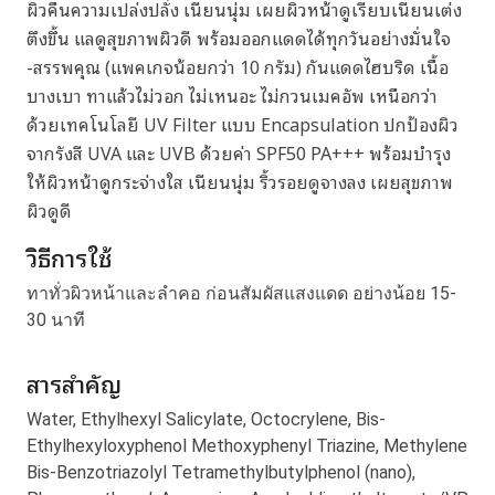
ผิวคืนความเปล่งปลั่ง เนียนนุ่ม เผยผิวหน้าดูเรียบเนียนเต่ง
ตึงขึ้น แลดูสุขภาพผิวดี พร้อมออกแดดได้ทุกวันอย่างมั่นใจ
-สรรพคุณ (แพคเกจน้อยกว่า 10 กรัม) กันแดดไฮบริด เนื้อ
บางเบา ทาแล้วไม่วอก ไม่เหนอะ ไม่กวนเมคอัพ เหนือกว่า
ด้วยเทคโนโลยี UV Filter แบบ Encapsulation ปกป้องผิว
จากรังสี UVA และ UVB ด้วยค่า SPF50 PA+++ พร้อมบำรุง
ให้ผิวหน้าดูกระจ่างใส เนียนนุ่ม ริ้วรอยดูจางลง เผยสุขภาพ
ผิวดูดี
วิธีการใช้
ทาทั่วผิวหน้าและลำคอ ก่อนสัมผัสแสงแดด อย่างน้อย 15-
30 นาที
สารสำคัญ
Water, Ethylhexyl Salicylate, Octocrylene, Bis-
Ethylhexyloxyphenol Methoxyphenyl Triazine, Methylene
Bis-Benzotriazolyl Tetramethylbutylphenol (nano),