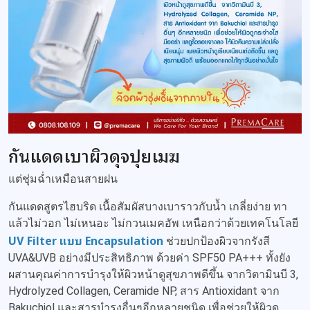
กันแดดเบาผิวดุจปุยเมฆ
แต่ชุ่มฉ่ำเหมือนสายฝน
กันแดดสูตรไฮบริด เนื้อสัมผัสบางเบาราวกับน้ำ เกลี่ยง่าย ทา
แล้วไม่วอก ไม่เหนอะ ไม่กวนเมคอัพ เหนือกว่าด้วยเทคโนโลยี
UV Filter แบบ Encapsulation
ช่วยปกป้องผิวจากรังสี
UVA&UVB อย่างมีประสิทธิภาพ ด้วยค่า SPF50 PA+++ ทั้งยัง
ผสานคุณค่าการบำรุงให้ผิวหน้าดูสุขภาพดีขึ้น จากวิตามินบี 3,
Hydrolyzed Collagen, Ceramide NP, สาร Antioxidant จาก
Bakuchiol และสารบำรุงอื่นๆอีกหลายชนิด เพื่อช่วยให้ผิวดู