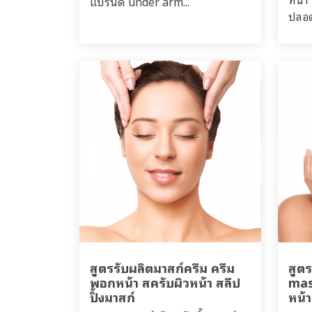
แบรนด์ under arm...
ปลอด
สูตรรับผลิตมาสก์ครีม ครีม
สูต
พอกหน้า สครับผิวหน้า สลีป
mas
ปิ้งมาสก์
หน้