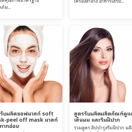
เครื่องสำอาง อาหารเสริม...
ภัย...
รรับผลิตซอฟมาสก์ soft
สูตรรับผลิตผลิตภัณฑ์ดูแ
k-peel off mask มาสก์
เส้นผม และริมฝีปาก
ากากอ่อน
รวมสูตร ลิปบำรุงริมฝีปาก ผล