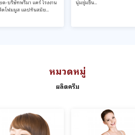
ียด-บริษัทพรีมา แคร์ โรงงาน
นุ่มชุ่มชื้น...
ลิตโฟมมูส แลปทันสมัย...
หมวดหมู่
ผลิตครีม