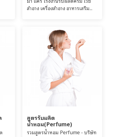
มา แคร์ โรงงานรับผลิตครีม เวช
สำอาง เครื่องสำอาง อาหารเสริม...
ล
สูตรรับผลิต
น้ำหอม(Perfume)
ิต
รวมสูตรน้ำหอม Perfume - บริษัท