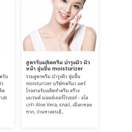
ส
สูตรรับผลิตครีม บำรุงผิว ผิว
หน้า ชุ่มชื่น moisturizer
ครับ
รวมสูตรครีม บำรุงผิว ชุ่มชื้น
ิว
moisturizer บริษัทพรีมา แคร์
ลิต
โรงงานรับผลิตทำครีม สร้าง
crub
แบรนด์ มอยส์เจอร์ไรเซอร์ - อโล
เวร่า Aloe Vera, snail, เมือกหอย
ทาก, ว่านหางจรเข้...