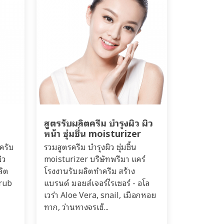
ส
สูตรรับผลิตครีม บำรุงผิว ผิว
หน้า ชุ่มชื่น moisturizer
ครับ
รวมสูตรครีม บำรุงผิว ชุ่มชื้น
ิว
moisturizer บริษัทพรีมา แคร์
ลิต
โรงงานรับผลิตทำครีม สร้าง
crub
แบรนด์ มอยส์เจอร์ไรเซอร์ - อโล
เวร่า Aloe Vera, snail, เมือกหอย
ทาก, ว่านหางจรเข้...