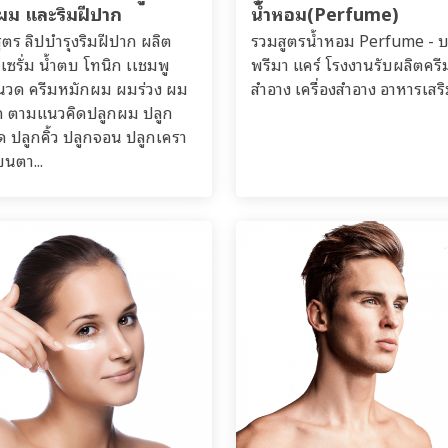
นผม และริมฝีปาก
น้ำหอม(Perfume)
ูตร ลิปบำรุงริมฝีปาก ผลิต
รวมสูตรน้ำหอม Perfume - บ
เซรั่ม น้ำตบ โทนิก เเชมพู
พรีมา แคร์ โรงงานรับผลิตครี
นวด ครีมหมักผม ผมร่วง ผม
สำอาง เครื่องสำอาง อาหารเสร
 ตามแนวคิดปลูกผม ปลูก
 ปลูกคิ้ว ปลูกจอน ปลูกเครา
ขนตา...