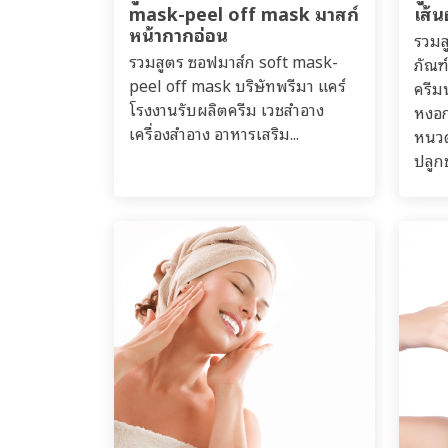
mask-peel off mask มาสก์
เส้
หน้ากากอ่อน
รวมส
รวมสูตร ซอฟมาส์ก soft mask-
ภัณฑ์
peel off mask บริษัทพรีมา แคร์
ครีม
โรงงานรับผลิตครีม เวชสำอาง
หงอก
เครื่องสำอาง อาหารเสริม...
หนวด
ปลูก