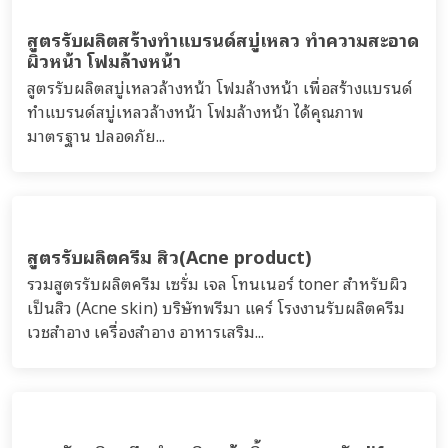
สูตรรับผลิตครีม บำรุงผิว ผิวหน้า ชุ่มชื่น
moisturizer
รวมสูตรครีม บำรุงผิว ชุ่มชื้น moisturizer บริษัทพรีมา แคร์
โรงงานรับผลิตทำครีม สร้างแบรนด์ มอยส์เจอร์ไรเซอร์ - อโล
เวร่า Aloe Vera, snail, เมือกหอยทาก, ว่านหางจรเข้...