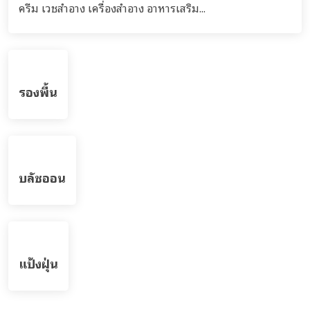
สูตรรับผลิตครีม เจล เซรั่ม เอสเซนส์ สำหรับผิวมี
แนวโน้มแพ้ง่าย
รวมสูตรครีม เจล เซรั่ม เอสเซนต์ โทนิก น้ำตบ สำหรับผิวมี
แนวโน้มแพ้ง่าย sensitive skin บริษัทพรีมา แคร์ โรงงาน
รับผลิตทำครีม สร้างแบรนด์ ครบวงจร...
สูตรรับผลิตครีม ผลิตภัณฑ์สปา (SPA product)
รวมสูตร ผลิตภัณฑ์สปา (SPA product) บริษัทพรีมา แคร์
โรงงานรับผลิตครีม เวชสำอาง เครื่องสำอาง อาหารเสริม
สปา...