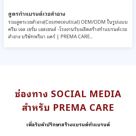
ประเภท
ผลิตครีม
สูตรทำแบรนด์แอลกอฮอล์
รวมสูตร Hand Sanitizer - OEM/ODM ในรูปแบบ
เจล(Gel) และ สเปรย์(Spray)-โรงงานรับผลิตสร้างทำ
แบรนด์ผลิตภัณฑ์ที่มีแอลกอฮอล์เป็นส่วนประกอบเพื่อสุข
อนามัยสำหรับมือ บริษัทพรีมา แคร์ | PREMA CARE...
สูตรทำแบรนด์ครีมสกินแคร์