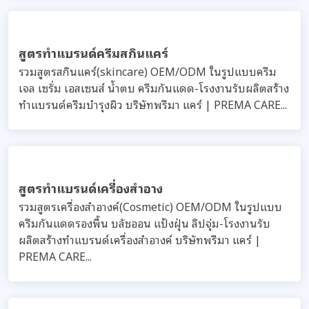
รองพื้น
บลัชออน
แป้งฝุ่น