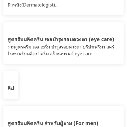
เสริม...
สูตรรับผลิตผลิตภัณฑ์ดูแลเส้นผม และริมฝีปาก
รวมสูตร ลิปบำรุงริมฝีปาก ผลิตภัณฑ์เซรั่ม น้ำตบ โทนิก
เเชมพู ครีมนวด ครีมหมักผม ผมร่วง ผมหงอก ตามแนวคิด
ปลูกผม ปลูกหนวด ปลูกคิ้ว ปลูกจอน ปลูกเครา ปลูกขนตา...
สูตรรับผลิตน้ำหอม(Perfume)
รวมสูตรน้ำหอม Perfume - บริษัทพรีมา แคร์ โรงงานรับ
ผลิตครีม เวชสำอาง เครื่องสำอาง อาหารเสริม