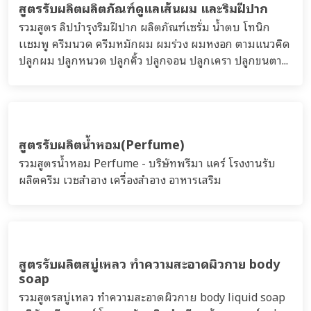
สูตรรับผลิตผลิตภัณฑ์ดูแลเส้นผม และริมฝีปาก
รวมสูตร ลิปบำรุงริมฝีปาก ผลิตภัณฑ์เซรั่ม น้ำตบ โทนิก
เเชมพู ครีมนวด ครีมหมักผม ผมร่วง ผมหงอก ตามแนวคิด
ปลูกผม ปลูกหนวด ปลูกคิ้ว ปลูกจอน ปลูกเครา ปลูกขนตา...
สูตรรับผลิตน้ำหอม(Perfume)
รวมสูตรน้ำหอม Perfume - บริษัทพรีมา แคร์ โรงงานรับ
ผลิตครีม เวชสำอาง เครื่องสำอาง อาหารเสริม
สูตรรับผลิตสบู่เหลว ทำความสะอาดผิวกาย body
soap
รวมสูตรสบู่เหลว ทำความสะอาดผิวกาย body liquid soap