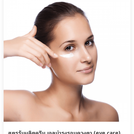
สูตรรับผลิตครีม เจลบำรุงรอบดวงตา (eye care)