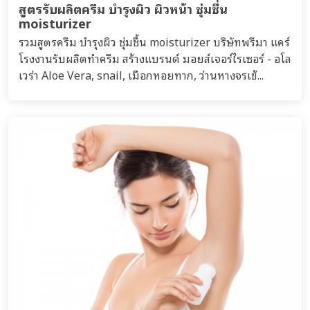
สูตรรับผลิตครีม บำรุงผิว ผิวหน้า ชุ่มชื่น
moisturizer
รวมสูตรครีม บำรุงผิว ชุ่มชื้น moisturizer บริษัทพรีมา แคร์
โรงงานรับผลิตทำครีม สร้างแบรนด์ มอยส์เจอร์ไรเซอร์ - อโล
เวร่า Aloe Vera, snail, เมือกหอยทาก, ว่านหางจรเข้...