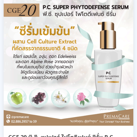
CGE 20 พี.ซี. ซุปเปอร์ ไฟโตดีเฟนซ์ ซีรั่ม P.C.