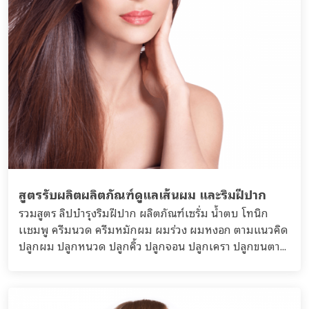
สูตรรับผลิตผลิตภัณฑ์ดูแลเส้นผม และริมฝีปาก
รวมสูตร ลิปบำรุงริมฝีปาก ผลิตภัณฑ์เซรั่ม น้ำตบ โทนิก
เเชมพู ครีมนวด ครีมหมักผม ผมร่วง ผมหงอก ตามแนวคิด
ปลูกผม ปลูกหนวด ปลูกคิ้ว ปลูกจอน ปลูกเครา ปลูกขนตา...