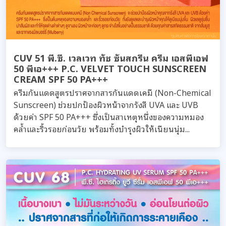
CUV 51 พี.ซี. เวลเวท ทัช ซันสกรีน ครีม เอสพีเอฟ
50 พีเอ+++ P.C. VELVET TOUCH SUNSCREEN
CREAM SPF 50 PA+++
ครีมกันแดดสูตรปราศจากสารกันแดดเคมี (Non-Chemical
Sunscreen) ช่วยปกป้องผิวหน้าจากรังสี UVA และ UVB
ด้วยค่า SPF 50 PA+++ ซึ่งเป็นสาเหตุหนึ่งของความหมอง
คล้ำและริ้วรอยก่อนวัย พร้อมทั้งบำรุงผิวให้เนียนนุ่ม...