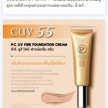
สุขภาพดีด้วยคุณค่าของสารแอสตาแซนธิน, น้ำสกั...