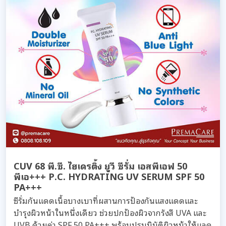
CUV 68 พี.ซี. ไฮเดรติ้ง ยูวี ซีรั่ม เอสพีเอฟ 50
พีเอ+++ P.C. HYDRATING UV SERUM SPF 50
PA+++
ซีรั่มกันแดดเนื้อบางเบาที่ผสานการป้องกันแสงแดดและ
บำรุงผิวหน้าในหนึ่งเดียว ช่วยปกป้องผิวจากรังสี UVA และ
UVB ด้วยค่า SPF 50 PA+++ พร้อมปรนนิบัติผิวหน้าให้แลดู