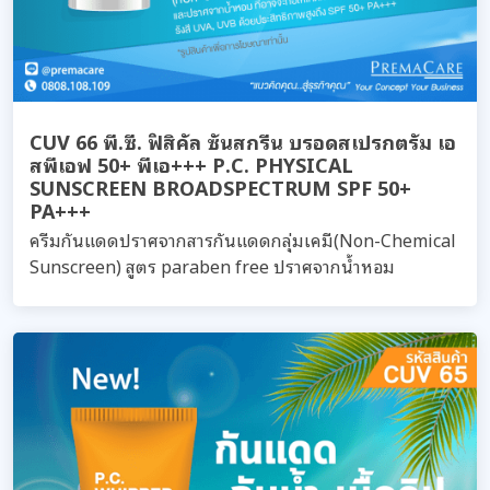
CUV 66 พี.ซี. ฟิสิคัล ซันสกรีน บรอดสเปรกตรัม เอ
สพีเอฟ 50+ พีเอ+++ P.C. PHYSICAL
SUNSCREEN BROADSPECTRUM SPF 50+
PA+++
ครีมกันแดดปราศจากสารกันแดดกลุ่มเคมี(Non-Chemical
Sunscreen) สูตร paraben free ปราศจากน้ำหอม