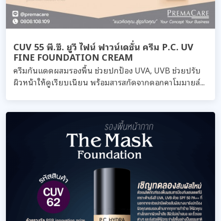
CUV 55 พี.ซี. ยูวี ไฟน์ ฟาวน์เดชั่น ครีม P.C. UV
FINE FOUNDATION CREAM
ครีมกันแดดผสมรองพื้น ช่วยปกป้อง UVA, UVB ช่วยปรับ
ผิวหน้าให้ดูเรียบเนียน พร้อมสารสกัดจากดอกคาโมมายล์...