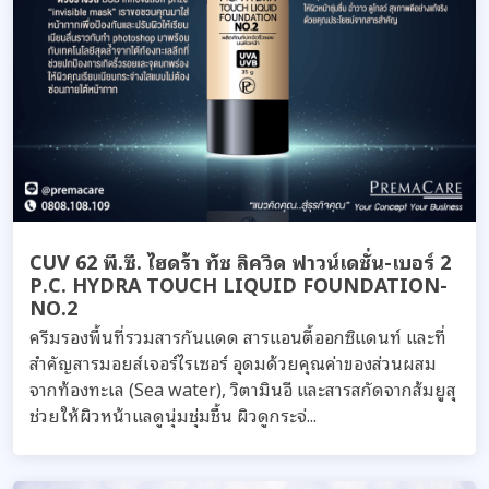
CUV 62 พี.ซี. ไฮดร้า ทัช ลิควิด ฟาวน์เดชั่น-เบอร์ 2
P.C. HYDRA TOUCH LIQUID FOUNDATION-
NO.2
ครีมรองพื้นที่รวมสารกันแดด สารแอนตี้ออกซิแดนท์ และที่
สำคัญสารมอยส์เจอร์ไรเซอร์ อุดมด้วยคุณค่าของส่วนผสม
จากท้องทะเล (Sea water), วิตามินอี และสารสกัดจากส้มยูสุ
ช่วยให้ผิวหน้าแลดูนุ่มชุ่มชื้น ผิวดูกระจ่...