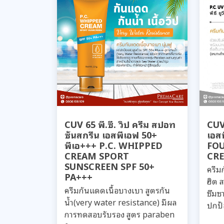
CUV 65 พี.ซี. วิป ครีม สปอท
CUV 
ซันสกรีน เอสพีเอฟ 50+
เอส
พีเอ+++ P.C. WHIPPED
FOU
CREAM SPORT
CR
SUNSCREEN SPF 50+
ครีม
PA+++
ฮิต 
ครีมกันแดดเนื้อบางเบา สูตรกัน
ซึมซ
น้ำ(very water resistance) มีผล
ปกป้
การทดสอบรับรอง สูตร paraben