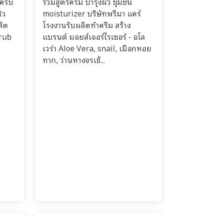
ครับ
รวมสูตรครีม บำรุงผิว ชุ่มชื้น
ิว
moisturizer บริษัทพรีมา แคร์
ลิต
โรงงานรับผลิตทำครีม สร้าง
crub
แบรนด์ มอยส์เจอร์ไรเซอร์ - อโล
เวร่า Aloe Vera, snail, เมือกหอย
ทาก, ว่านหางจรเข้...