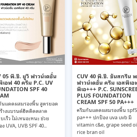
05 พี.ซี. ยูวี ฟาวน์เดชั่น
CUV 40 พี.ซี. ซันสกรีน พ
พีเอฟ 40 ครีม P.C. UV
ฟาวน์เดชั่น ครีม เอสพีเอ
NDATION SPF 40
พีเอ+++ P.C. SUNSCRE
EAM
PLUS FOUNDATION
CREAM SPF 50 PA+++
กันแดดผสมรองพื้น สูตรยอด
ครีมกันแดดผสมรองพื้น spf
สร้างแบรนด์ฮิตติดตลาด
pa+++ ปกป้อง uva uvb มี
าบเร็ว ไม่เหนอะหนะ ช่วย
vitamin c&e, grape seed oi
อง UVA, UVB SPF 40...
rice bran oil