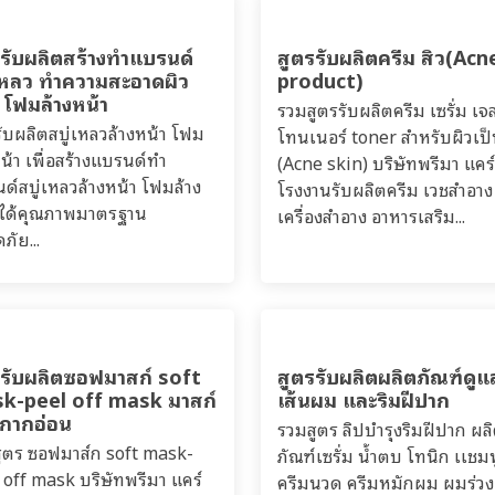
รรับผลิตสร้างทำแบรนด์
สูตรรับผลิตครีม สิว(Acn
่เหลว ทำความสะอาดผิว
product)
 โฟมล้างหน้า
รวมสูตรรับผลิตครีม เซรั่ม เจ
รับผลิตสบู่เหลวล้างหน้า โฟม
โทนเนอร์ toner สำหรับผิวเป็
หน้า เพื่อสร้างแบรนด์ทำ
(Acne skin) บริษัทพรีมา แคร์
ด์สบู่เหลวล้างหน้า โฟมล้าง
โรงงานรับผลิตครีม เวชสำอาง
 ได้คุณภาพมาตรฐาน
เครื่องสำอาง อาหารเสริม...
ภัย...
รรับผลิตซอฟมาสก์ soft
สูตรรับผลิตผลิตภัณฑ์ดูแ
k-peel off mask มาสก์
เส้นผม และริมฝีปาก
ากากอ่อน
รวมสูตร ลิปบำรุงริมฝีปาก ผล
ูตร ซอฟมาส์ก soft mask-
ภัณฑ์เซรั่ม น้ำตบ โทนิก เเชม
 off mask บริษัทพรีมา แคร์
ครีมนวด ครีมหมักผม ผมร่ว