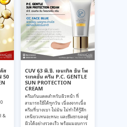
ลัส
CUV 63 พี.ซี. เจนเทิล ซัน โพ
ฟ 50
รเทคชั่น ครีม P.C. GENTLE
EN
SUN PROTECTION
CREAM
ครีมกันแดดสำหรับผิวหน้า ที่
50
สามารถใช้ได้ทุกวัน เนื่องจากเนื้อ
ครีมที่บางเบา ไม่มัน ไม่ทำให้รู้สึก
l &
เหนียวเหนอะหนะ และซึมซาบลงสู่
ผิวได้อย่างรวดเร็ว พร้อมมอบการ