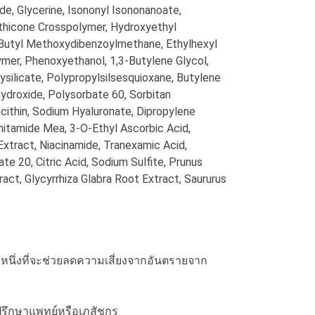
de, Glycerine, Isononyl Isononanoate,
hicone Crosspolymer, Hydroxyethyl
 Butyl Methoxydibenzoylmethane, Ethylhexyl
r, Phenoxyethanol, 1,3-Butylene Glycol,
silicate, Polypropylsilsesquioxane, Butylene
ydroxide, Polysorbate 60, Sorbitan
ithin, Sodium Hyaluronate, Dipropylene
mitamide Mea, 3-O-Ethyl Ascorbic Acid,
Extract, Niacinamide, Tranexamic Acid,
te 20, Citric Acid, Sodium Sulfite, Prunus
act, Glycyrrhiza Glabra Root Extract, Saururus
ธีหนึ่งที่จะช่วยลดความเสี่ยงจากอันตรายจาก
ะปรึกษาแพทย์หรือเภสัชกร