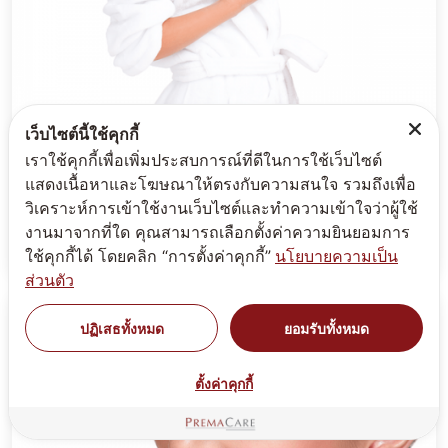
เว็บไซต์นี้ใช้คุกกี้
เราใช้คุกกี้เพื่อเพิ่มประสบการณ์ที่ดีในการใช้เว็บไซต์
สูตรรับผลิตน้ำหอม(Perfume)
แสดงเนื้อหาและโฆษณาให้ตรงกับความสนใจ รวมถึงเพื่อ
วิเคราะห์การเข้าใช้งานเว็บไซต์และทำความเข้าใจว่าผู้ใช้
รวมสูตรน้ำหอม Perfume - บริษัทพรีมา แคร์ โรงงานรับ
งานมาจากที่ใด คุณสามารถเลือกตั้งค่าความยินยอมการ
ผลิตครีม เวชสำอาง เครื่องสำอาง อาหารเสริม
ใช้คุกกี้ได้ โดยคลิก “การตั้งค่าคุกกี้”
นโยบายความเป็น
ส่วนตัว
ปฏิเสธทั้งหมด
ยอมรับทั้งหมด
ตั้งค่าคุกกี้