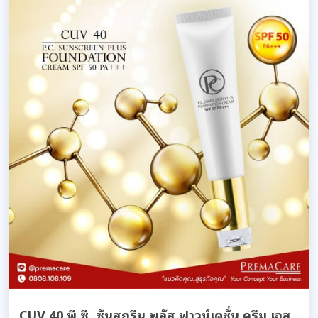
CUV 40 พี.ซี. ซันสกรีน พลัส ฟาวน์เดชั่น ครีม เอส