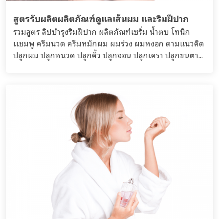
สูตรรับผลิตผลิตภัณฑ์ดูแลเส้นผม และริมฝีปาก
รวมสูตร ลิปบำรุงริมฝีปาก ผลิตภัณฑ์เซรั่ม น้ำตบ โทนิก
เเชมพู ครีมนวด ครีมหมักผม ผมร่วง ผมหงอก ตามแนวคิด
ปลูกผม ปลูกหนวด ปลูกคิ้ว ปลูกจอน ปลูกเครา ปลูกขนตา...