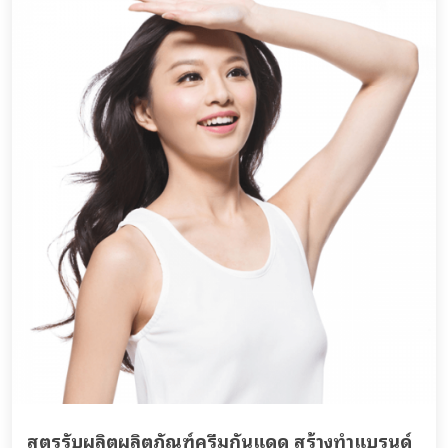
สูตรรับผลิตผลิตภัณฑ์ครีมกันแดด สร้างทำแบรนด์