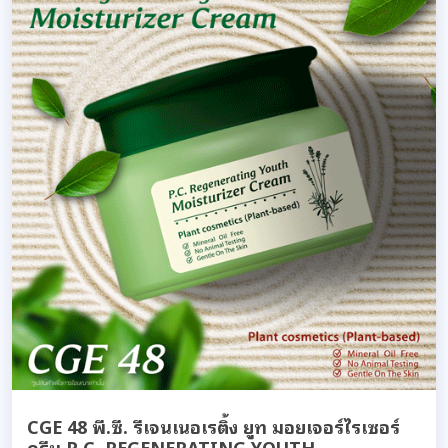
CGE 48 พี.ซี. รีเจนเนอเรติ้ง ยูท มอยเจอร์ไรเซอร์
ครีม P.C. REGENERATING YOUTH