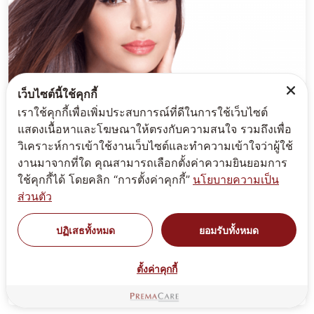
เว็บไซต์นี้ใช้คุกกี้
เราใช้คุกกี้เพื่อเพิ่มประสบการณ์ที่ดีในการใช้เว็บไซต์
แสดงเนื้อหาและโฆษณาให้ตรงกับความสนใจ รวมถึงเพื่อ
วิเคราะห์การเข้าใช้งานเว็บไซต์และทำความเข้าใจว่าผู้ใช้
งานมาจากที่ใด คุณสามารถเลือกตั้งค่าความยินยอมการ
ใช้คุกกี้ได้ โดยคลิก “การตั้งค่าคุกกี้”
นโยบายความเป็น
ส่วนตัว
สูตรรับผลิตผลิตภัณฑ์ดูแลเส้นผม และริมฝีปาก
ปฏิเสธทั้งหมด
ยอมรับทั้งหมด
รวมสูตร ลิปบำรุงริมฝีปาก ผลิตภัณฑ์เซรั่ม น้ำตบ โทนิก
เเชมพู ครีมนวด ครีมหมักผม ผมร่วง ผมหงอก ตามแนวคิด
ตั้งค่าคุกกี้
ปลูกผม ปลูกหนวด ปลูกคิ้ว ปลูกจอน ปลูกเครา ปลูกขนตา...