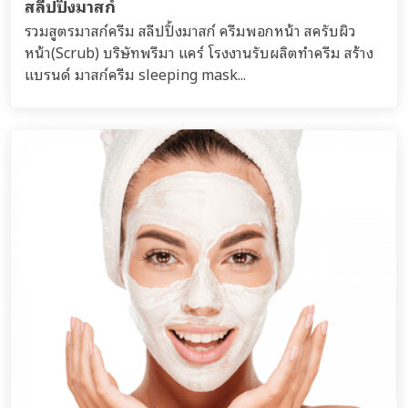
สลีปปิ้งมาสก์
รวมสูตรมาสก์ครีม สลีปปิ้งมาสก์ ครีมพอกหน้า สครับผิว
หน้า(Scrub) บริษัทพรีมา แคร์ โรงงานรับผลิตทำครีม สร้าง
แบรนด์ มาสก์ครีม sleeping mask...