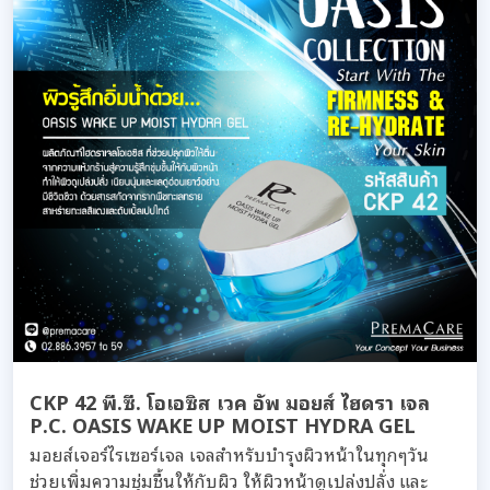
CKP 42 พี.ซี. โอเอซิส เวค อัพ มอยส์ ไฮดรา เจล
P.C. OASIS WAKE UP MOIST HYDRA GEL
มอยส์เจอร์ไรเซอร์เจล เจลสำหรับบำรุงผิวหน้าในทุกๆวัน
ช่วยเพิ่มความชุ่มชื้นให้กับผิว ให้ผิวหน้าดูเปล่งปลั่ง และ