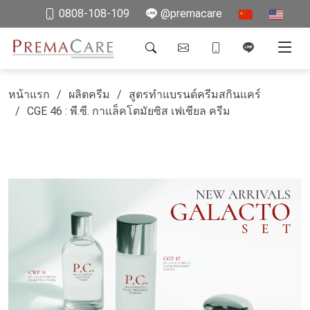
0808-108-109
@premacare
หน้าแรก
ผลิตครีม
สูตรทำแบรนด์ครีมสกินแคร์
CGE 46 : พี.ซี. กาแล็คโตมัยซิส เฟเชียล ครีม