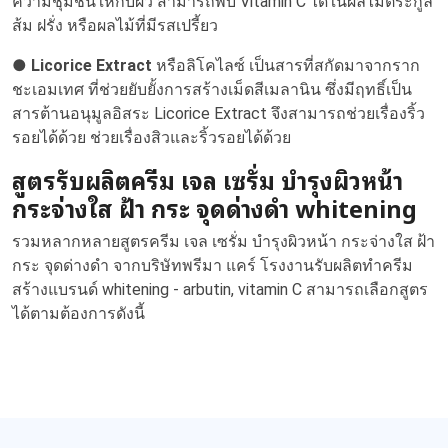
ความชุ่มชื้นให้กับผิว สามารถพบ Vitamin C ได้ในผลไม้ตระกูล
ส้ม ฝรั่ง หรือผลไม้ที่มีรสเปรี้ยว
● Licorice Extract
หรือลิโคไลซ์ เป็นสารที่สกัดมาจากราก
ชะเอมเทศ ที่ช่วยยับยั้งการสร้างเม็ดสีเมลานิน ซึ่งมีฤทธิ์เป็น
สารต้านอนุมูลอิสระ Licorice Extract จึงสามารถช่วยเรื่องริ้ว
รอยได้ด้วย ช่วยเรื่องสิวและริ้วรอยได้ด้วย
สูตรรับผลิตครีม เจล เซรั่ม บำรุงผิวหน้า
กระจ่างใส ฝ้า กระ จุดด่างดำ whitening
รวมหลากหลายสูตรครีม เจล เซรั่ม บำรุงผิวหน้า กระจ่างใส ฝ้า
กระ จุดด่างดำ จากบริษัทพรีมา แคร์ โรงงานรับผลิตทำครีม
สร้างแบรนด์ whitening - arbutin, vitamin C สามารถเลือกสูตร
ได้ตามต้องการดังนี้