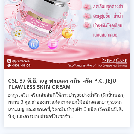
CSL 37 พี.ซี. เจจู ฟลอเลส สกิน ครีม P.C. JEJU
FLAWLESS SKIN CREAM
ซากุระครีม ครีมเข้มข้นที่ให้การบำรุงอย่างล้ำลึก (ผิวชั้นนอก)
ผสาน 3 คุณค่าของสารสกัดจากดอกไม้อย่างดอกซากุระจาก
เกาะเชจู และดอกเดซี่, วิตามินบำรุงผิว 3 ชนิด (วิตามินซี, อี,
บี3) และสารมอยส์เจอร์ไรเซอร์ท...