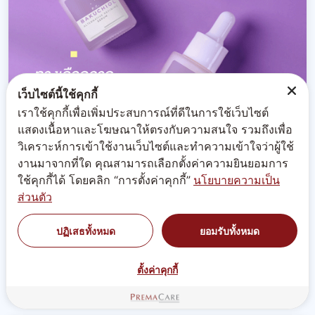
เว็บไซต์นี้ใช้คุกกี้
เราใช้คุกกี้เพื่อเพิ่มประสบการณ์ที่ดีในการใช้เว็บไซต์
แสดงเนื้อหาและโฆษณาให้ตรงกับความสนใจ รวมถึงเพื่อ
วิเคราะห์การเข้าใช้งานเว็บไซต์และทำความเข้าใจว่าผู้ใช้
งานมาจากที่ใด คุณสามารถเลือกตั้งค่าความยินยอมการ
CGE 49 พี.ซี. บาคูชิอัล อัลเทอร์เนทีฟ รีไฟน์นิ่ง ซีรั่ม
ใช้คุกกี้ได้ โดยคลิก “การตั้งค่าคุกกี้”
นโยบายความเป็น
P.C. BAKUCHIOL ALTERNATIVE REFINING
ส่วนตัว
SERUM
สัมผัสพลังจากธรรมชาติสู่ความงามเหนือระดับ ด้วยซีรั่ม
ปฏิเสธทั้งหมด
ยอมรับทั้งหมด
บำรุงผิวหน้า เข้มข้นด้วยส่วนผสมจากธรรมชาติอันทรง
คุณค่าจาก Bio-Active ingredients ผสานกับ Bakuchiol
ตั้งค่าคุกกี้
ซึ่งอุดมด้วยสารแอนตี้ออกซิแดนท์ เสริมด้วยเปปไทด์อ...