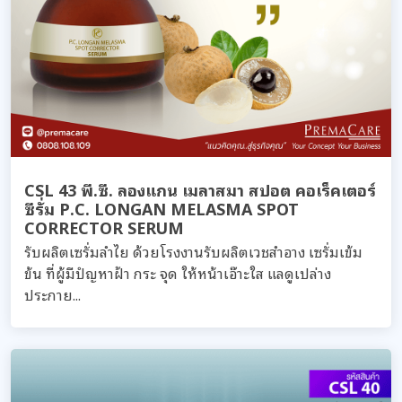
CSL 43 พี.ซี. ลองแกน เมลาสมา สปอต คอเร็คเตอร์
ซีรั่ม P.C. LONGAN MELASMA SPOT
CORRECTOR SERUM
รับผลิตเซรั่มลำไย ด้วยโรงงานรับผลิตเวชสำอาง เซรั่มเข้ม
ข้น ที่ผู้มีปํญหาฝ้า กระ จุด ให้หน้าเอ๊าะใส แลดูเปล่าง
ประกาย...