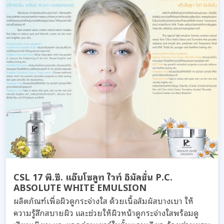
CSL 17 พี.ซี. แอ๊บโซลูท ไวท์ อิมัลชั่น P.C.
ABSOLUTE WHITE EMULSION
ผลิตภัณฑ์เพื่อผิวดูกระจ่างใส ด้วยเนื้อสัมผัสบางเบา ให้
ความรู้สึกสบายผิว และช่วยให้ผิวหน้าดูกระจ่างใสพร้อมดู