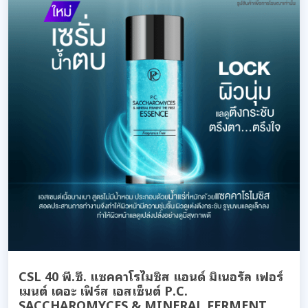
CSL 40 พี.ซี. แซคคาโรไมซิส แอนด์ มิเนอรัล เฟอร์
เมนต์ เดอะ เฟิร์ส เอสเซ็นต์ P.C.
SACCHAROMYCES & MINERAL FERMENT