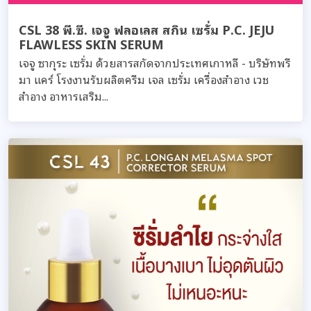
CSL 38 พี.ซี. เจจู ฟลอเลส สกิน เซรั่ม P.C. JEJU
FLAWLESS SKIN SERUM
เจจู ซากุระ เซรั่ม ด้วยสารสกัดจากประเทศเกาหลี - บริษัทพรี
มา แคร์ โรงงานรับผลิตครีม เจล เซรั่ม เครื่องสำอาง เวช
สำอาง อาหารเสริม...