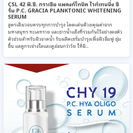
CSL 42 พี.ซี. กราเซีย แพลงก์โทนิค ไวท์เทนนิ่ง ซี
รั่ม P.C. GRACIA PLANKTONIC WHITENING
SERUM
สูตรเดียวจบครบทุกการบำรุง โดดเด่นด้วยคุณค่าจาก
มหาสมุทร ทะเลทราย และธารน้ำแข็งที่รวมกันไว้อย่างลงตัว
ตัวช่วยสำหรับผิวขาดน้ำ รับผลิตเซรั่มบำรุงเพื่อผิวอิ่มฟู ชุ่ม
ชื้น แลดูกระจ่างใสและดูอ่อนกว่าวัย ให้ผิ...