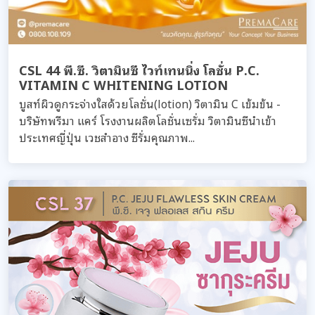
CSL 44 พี.ซี. วิตามินซี ไวท์เทนนิ่ง โลชั่น P.C.
VITAMIN C WHITENING LOTION
บูสท์ผิวดูกระจ่างใสด้วยโลชั่น(lotion) วิตามิน C เข้มข้น -
บริษัทพรีมา แคร์ โรงงานผลิตโลชั่นเซรั่ม วิตามินซีนำเข้า
ประเทศญี่ปุ่น เวชสำอาง ซีรั่มคุณภาพ...