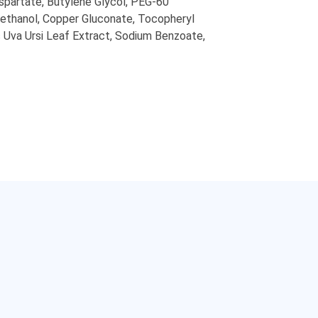
spartate, Butylene Glycol, PEG-60
yethanol, Copper Gluconate, Tocopheryl
 Uva Ursi Leaf Extract, Sodium Benzoate,