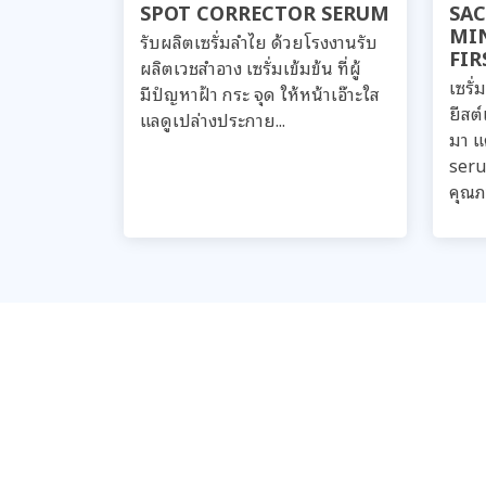
SPOT CORRECTOR SERUM
SA
MI
รับผลิตเซรั่มลำไย ด้วยโรงงานรับ
FIR
ผลิตเวชสำอาง เซรั่มเข้มข้น ที่ผู้
เซรั
มีปํญหาฝ้า กระ จุด ให้หน้าเอ๊าะใส
ยีสต์
แลดูเปล่างประกาย...
มา แค
seru
คุณภา