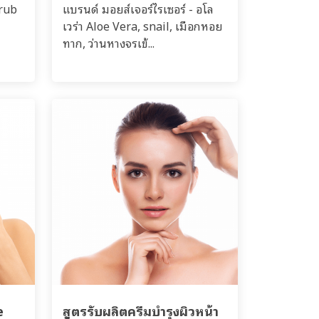
crub
แบรนด์ มอยส์เจอร์ไรเซอร์ - อโล
เวร่า Aloe Vera, snail, เมือกหอย
ทาก, ว่านหางจรเข้...
e
สูตรรับผลิตครีมบำรุงผิวหน้า