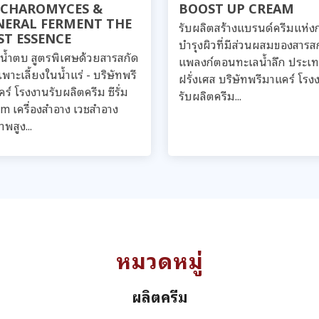
CCHAROMYCES &
BOOST UP CREAM
NERAL FERMENT THE
รับผลิตสร้างแบรนด์ครีมแห่ง
ST ESSENCE
บำรุงผิวที่มีส่วนผสมของสารส
่มน้ำตบ สูตรพิเศษด้วยสารสกัด
แพลงก์ตอนทะเลน้ำลึก ประเ
เพาะเลี้ยงในน้ำแร่ - บริษัทพรี
ฝรั่งเศส บริษัทพรีมาแคร์ โรง
ร์ โรงงานรับผลิตครีม ซีรั่ม
รับผลิตครีม...
m เครื่องสำอาง เวชสำอาง
พสูง...
หมวดหมู่
ผลิตครีม