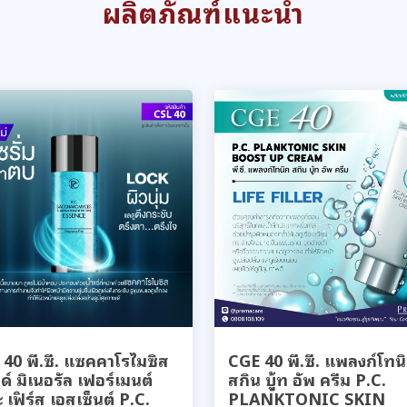
ผลิตภัณฑ์แนะนำ
40 พี.ซี. แซคคาโรไมซิส
CGE 40 พี.ซี. แพลงก์โทน
์ มิเนอรัล เฟอร์เมนต์
สกิน บู้ท อัพ ครีม P.C.
 เฟิร์ส เอสเซ็นต์ P.C.
PLANKTONIC SKIN