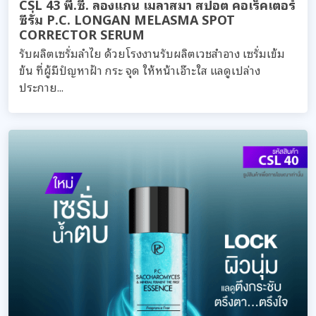
CSL 43 พี.ซี. ลองแกน เมลาสมา สปอต คอเร็คเตอร์
ซีรั่ม P.C. LONGAN MELASMA SPOT
CORRECTOR SERUM
รับผลิตเซรั่มลำไย ด้วยโรงงานรับผลิตเวชสำอาง เซรั่มเข้ม
ข้น ที่ผู้มีปํญหาฝ้า กระ จุด ให้หน้าเอ๊าะใส แลดูเปล่าง
ประกาย...