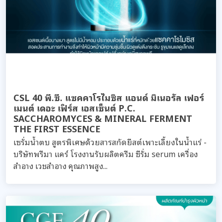
CSL 40 พี.ซี. แซคคาโรไมซิส แอนด์ มิเนอรัล เฟอร์
เมนต์ เดอะ เฟิร์ส เอสเซ็นต์ P.C.
SACCHAROMYCES & MINERAL FERMENT
THE FIRST ESSENCE
เซรั่มน้ำตบ สูตรพิเศษด้วยสารสกัดยีสต์เพาะเลี้ยงในน้ำแร่ -
บริษัทพรีมา แคร์ โรงงานรับผลิตครีม ซีรั่ม serum เครื่อง
สำอาง เวชสำอาง คุณภาพสูง...