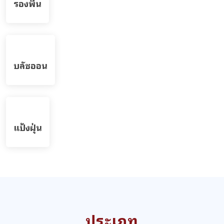
รองพื้น
บลัชออน
แป้งฝุ่น
ประเภท