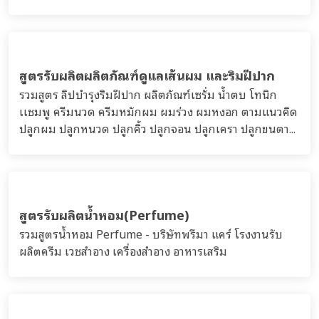
สูตรรับผลิตผลิตภัณฑ์ดูแลเส้นผม และริมฝีปาก
รวมสูตร ลิปบำรุงริมฝีปาก ผลิตภัณฑ์เซรั่ม น้ำตบ โทนิก
เเชมพู ครีมนวด ครีมหมักผม ผมร่วง ผมหงอก ตามแนวคิด
ปลูกผม ปลูกหนวด ปลูกคิ้ว ปลูกจอน ปลูกเครา ปลูกขนตา...
สูตรรับผลิตน้ำหอม(Perfume)
รวมสูตรน้ำหอม Perfume - บริษัทพรีมา แคร์ โรงงานรับ
ผลิตครีม เวชสำอาง เครื่องสำอาง อาหารเสริม