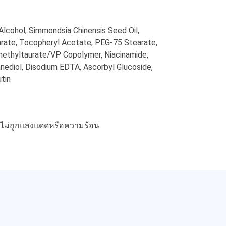
Alcohol, Simmondsia Chinensis Seed Oil,
earate, Tocopheryl Acetate, PEG-75 Stearate,
methyltaurate/VP Copolymer, Niacinamide,
nediol, Disodium EDTA, Ascorbyl Glucoside,
tin
 ไม่ถูกแสงแดดหรือความร้อน