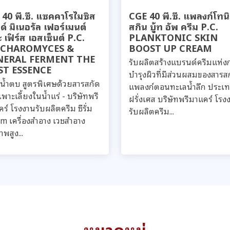
40 พี.ซี. แซคคาโรไมซิส
CGE 40 พี.ซี. แพลงก์โทน
์ มิเนอรัล เฟอร์เมนต์
สกิน บู้ท อัพ ครีม P.C.
 เฟิร์ส เอสเซ็นต์ P.C.
PLANKTONIC SKIN
CCHAROMYCES &
BOOST UP CREAM
NERAL FERMENT THE
รับผลิตสร้างแบรนด์ครีมแห่ง
ST ESSENCE
บำรุงผิวที่มีส่วนผสมของสารส
่มน้ำตบ สูตรพิเศษด้วยสารสกัด
แพลงก์ตอนทะเลน้ำลึก ประเ
เพาะเลี้ยงในน้ำแร่ - บริษัทพรี
ฝรั่งเศส บริษัทพรีมาแคร์ โรง
ร์ โรงงานรับผลิตครีม ซีรั่ม
รับผลิตครีม...
m เครื่องสำอาง เวชสำอาง
พสูง...
หมวดหมู่