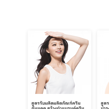
สูตรรับผลิตผลิตภัณฑ์ครีม
สูตร
กันแดด สร้างทำแบรนด์ครีม
บำรุ