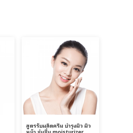
ส
สูตรรับผลิตครีม บำรุงผิว ผิว
หน้า ชุ่มชื่น moisturizer