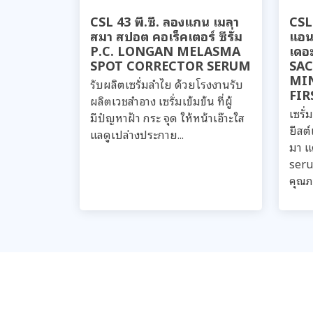
CSL 43 พี.ซี. ลองแกน เมลา
CSL 
สมา สปอต คอเร็คเตอร์ ซีรั่ม
แอนด
P.C. LONGAN MELASMA
เดอะ
SPOT CORRECTOR SERUM
SA
MI
รับผลิตเซรั่มลำไย ด้วยโรงงานรับ
FIR
ผลิตเวชสำอาง เซรั่มเข้มข้น ที่ผู้
เซรั
มีปํญหาฝ้า กระ จุด ให้หน้าเอ๊าะใส
ยีสต์
แลดูเปล่างประกาย...
มา แค
seru
คุณภา