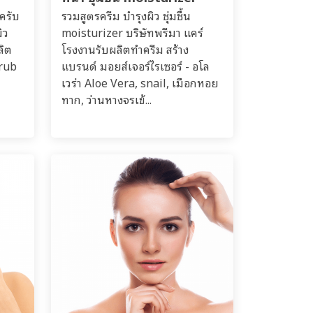
ครับ
รวมสูตรครีม บำรุงผิว ชุ่มชื้น
ิว
moisturizer บริษัทพรีมา แคร์
ลิต
โรงงานรับผลิตทำครีม สร้าง
crub
แบรนด์ มอยส์เจอร์ไรเซอร์ - อโล
เวร่า Aloe Vera, snail, เมือกหอย
ทาก, ว่านหางจรเข้...