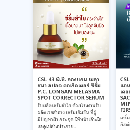
CSL 43 พี.ซี. ลองแกน เมลา
CSL 
สมา สปอต คอเร็คเตอร์ ซีรั่ม
แอนด
P.C. LONGAN MELASMA
เดอะ
SPOT CORRECTOR SERUM
SA
MI
รับผลิตเซรั่มลำไย ด้วยโรงงานรับ
FIR
ผลิตเวชสำอาง เซรั่มเข้มข้น ที่ผู้
เซรั
มีปํญหาฝ้า กระ จุด ให้หน้าเอ๊าะใส
ยีสต์
แลดูเปล่างประกาย...