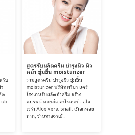
ส
สูตรรับผลิตครีม บำรุงผิว ผิว
หน้า ชุ่มชื่น moisturizer
ครับ
รวมสูตรครีม บำรุงผิว ชุ่มชื้น
ิว
moisturizer บริษัทพรีมา แคร์
ลิต
โรงงานรับผลิตทำครีม สร้าง
crub
แบรนด์ มอยส์เจอร์ไรเซอร์ - อโล
เวร่า Aloe Vera, snail, เมือกหอย
ทาก, ว่านหางจรเข้...