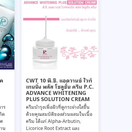
ิค
CWT 10 พี.ซี. แอดวานซ์ ไวท์
เทนนิ่ง พลัส โซลูชั่น ครีม P.C.
ADVANCE WHITENING
PLUS SOLUTION CREAM
การ
ครีมบำรุงเพื่อผิวที่ดูกระจ่างใสขึ้น
กัด
ด้วยคุณสมบัติของส่วนผสมในเนื้อ
ทศ
ครีม ได้แก่ Alpha-Arbutin,
งาน
Licorice Root Extract และ