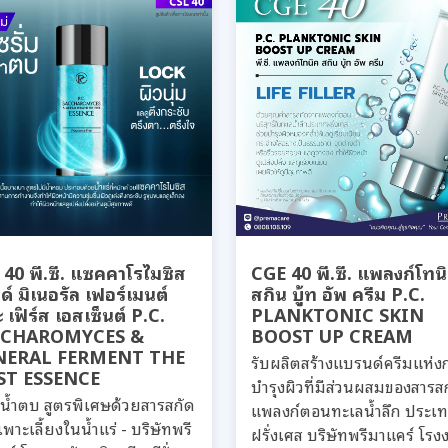
40 พี.ซี. แซคคาโรไมซิส
CGE 40 พี.ซี. แพลงก์โทน
์ มิเนอรัล เฟอร์เมนต์
สกิน บู้ท อัพ ครีม P.C.
 เฟิร์ส เอสเซ็นต์ P.C.
PLANKTONIC SKIN
CCHAROMYCES &
BOOST UP CREAM
NERAL FERMENT THE
รับผลิตสร้างแบรนด์ครีมแห่ง
ST ESSENCE
บำรุงผิวที่มีส่วนผสมของสารส
่มน้ำตบ สูตรพิเศษด้วยสารสกัด
แพลงก์ตอนทะเลน้ำลึก ประเ
เพาะเลี้ยงในน้ำแร่ - บริษัทพรี
ฝรั่งเศส บริษัทพรีมาแคร์ โรง