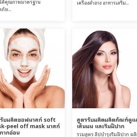
 ได้คุณภาพมาตรฐาน
เครื่องสำอาง อาหารเสริม...
ภัย...
รรับผลิตซอฟมาสก์ soft
สูตรรับผลิตผลิตภัณฑ์ดูแ
k-peel off mask มาสก์
เส้นผม และริมฝีปาก
ากากอ่อน
รวมสูตร ลิปบำรุงริมฝีปาก ผล