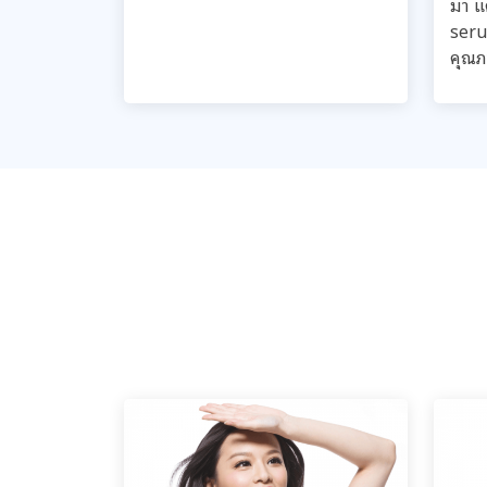
มา แค
seru
คุณภา