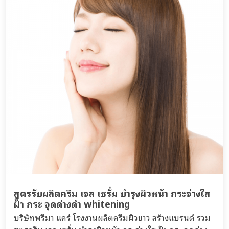
สูตรรับผลิตครีม เจล เซรั่ม บำรุงผิวหน้า กระจ่างใส
ฝ้า กระ จุดด่างดำ whitening
บริษัทพรีมา แคร์ โรงงานผลิตครีมผิวขาว สร้างแบรนด์ รวม