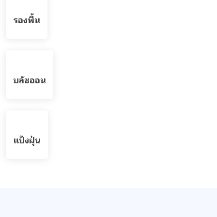
สูตรรับผลิตครีม ทรีตเม้นต์ สำหรับคลินิก (Clinic
Use - Dermatologist)
รวมสูตรครีม เจล สำหรับทรีทเมนต์ใช้ในคลินิก บริษัทพรีมา
แคร์ โรงงานรับผลิตทำครีม สร้างแบรนด์ สำหรับแพทย์
ผิวหนัง(Dermatologist)...