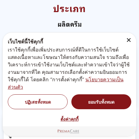
เว็บไซต์นี้ใช้คุกกี้
เราใช้คุกกี้เพื่อเพิ่มประสบการณ์ที่ดีในการใช้เว็บไซต์
แสดงเนื้อหาและโฆษณาให้ตรงกับความสนใจ รวมถึงเพื่อ
วิเคราะห์การเข้าใช้งานเว็บไซต์และทำความเข้าใจว่าผู้ใช้
งานมาจากที่ใด คุณสามารถเลือกตั้งค่าความยินยอมการ
สูตรรับผลิตครีม เจลบำรุงรอบดวงตา (eye care)
ใช้คุกกี้ได้ โดยคลิก “การตั้งค่าคุกกี้”
นโยบายความเป็น
รวมสูตรครีม เจล เซรั่ม บำรุงรอบดวงตา บริษัทพรีมา แคร์
ส่วนตัว
โรงงานรับผลิตทำครีม สร้างแบรนด์ eye care
ปฏิเสธทั้งหมด
ยอมรับทั้งหมด
ตั้งค่าคุกกี้