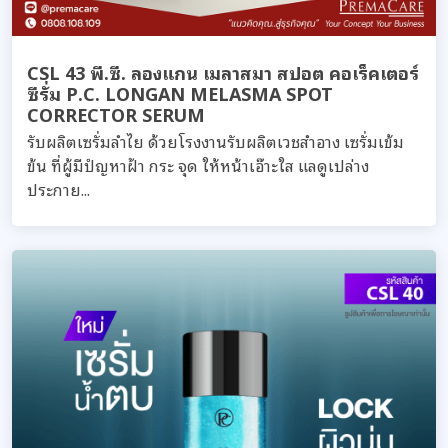
CSL 43 พี.ซี. ลองแกน เมลาสมา สปอต คอเร็คเตอร์
ซีรั่ม P.C. LONGAN MELASMA SPOT
CORRECTOR SERUM
รับผลิตเซรั่มลำไย ด้วยโรงงานรับผลิตเวชสำอาง เซรั่มเข้ม
ข้น ที่ผู้มีปํญหาฝ้า กระ จุด ให้หน้าเอ๊าะใส แลดูเปล่าง
ประกาย...