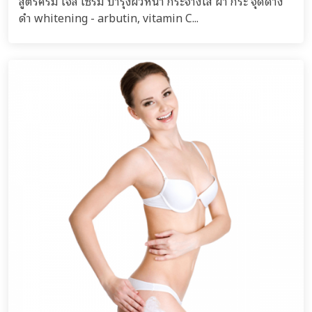
สูตรครีม เจล เซรั่ม บำรุงผิวหน้า กระจ่างใส ฝ้า กระ จุดด่าง
ดำ whitening - arbutin, vitamin C...