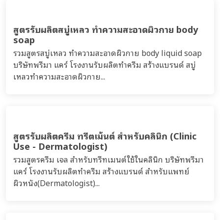
สูตรรับผลิตผลิตภัณฑ์ดูแลเส้นผม และริมฝีปาก
รวมสูตร ลิปบำรุงริมฝีปาก ผลิตภัณฑ์เซรั่ม น้ำตบ โทนิก
เเชมพู ครีมนวด ครีมหมักผม ผมร่วง ผมหงอก ตามแนวคิด
ปลูกผม ปลูกหนวด ปลูกคิ้ว ปลูกจอน ปลูกเครา ปลูกขนตา...