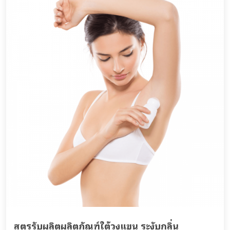
สูตรรับผลิตผลิตภัณฑ์ใต้วงแขน ระงับกลิ่น