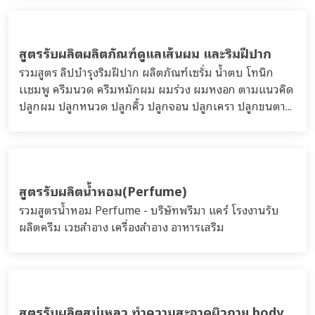
สูตรรับผลิตมาสก์ครีม ครีมพอกหน้า สครับผิวหน้า