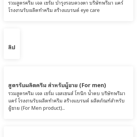
สูตรรับผลิตซอฟมาสก์ soft mask-peel off
mask มาสก์หน้ากากอ่อน
รวมสูตร ซอฟมาส์ก soft mask-peel off mask บริษัทพรีมา
แคร์ โรงงานรับผลิตครีม เวชสำอาง เครื่องสำอาง อาหาร
เสริม...