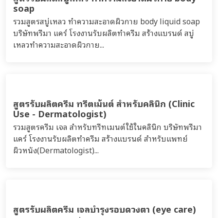
สลีปปิ้งมาสก์
รวมสูตรมาสก์ครีม สลีปปิ้งมาสก์ ครีมพอกหน้า สครับผิว
หน้า(Scrub) บริษัทพรีมา แคร์ โรงงานรับผลิตทำครีม สร้าง
แบรนด์ มาสก์ครีม sleeping mask...