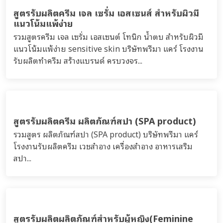
สูตรรับผลิตผลิตภัณฑ์ดูแลเส้นผม และริมฝีปาก
รวมสูตร ลิปบำรุงริมฝีปาก ผลิตภัณฑ์เซรั่ม น้ำตบ โทนิก
เเชมพู ครีมนวด ครีมหมักผม ผมร่วง ผมหงอก ตามแนวคิด
ปลูกผม ปลูกหนวด ปลูกคิ้ว ปลูกจอน ปลูกเครา ปลูกขนตา...