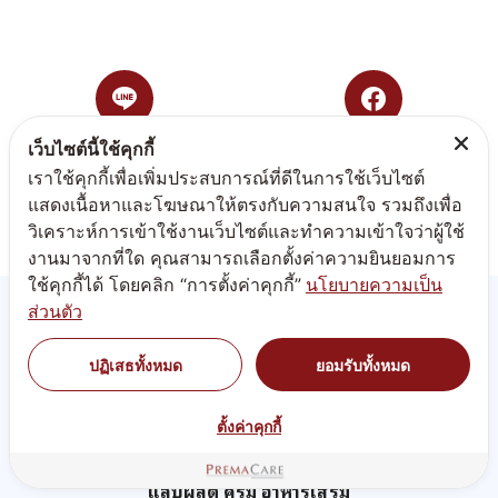
รวมสูตรรับผลิตสร้างทำแบรนด์แอลกอฮอล์เจล แอล
กกอฮอล์สเปรย์ ล้างมือ บริษัทพรีมา แคร์ โรงงานรับผลิต
ครีม เวชสำอาง เครื่องสำอาง อาหารเสริม...
เว็บไซต์นี้ใช้คุกกี้
เราใช้คุกกี้เพื่อเพิ่มประสบการณ์ที่ดีในการใช้เว็บไซต์
รองพื้น
แสดงเนื้อหาและโฆษณาให้ตรงกับความสนใจ รวมถึงเพื่อ
วิเคราะห์การเข้าใช้งานเว็บไซต์และทำความเข้าใจว่าผู้ใช้
งานมาจากที่ใด คุณสามารถเลือกตั้งค่าความยินยอมการ
ใช้คุกกี้ได้ โดยคลิก “การตั้งค่าคุกกี้”
นโยบายความเป็น
ส่วนตัว
บลัชออน
ปฏิเสธทั้งหมด
ยอมรับทั้งหมด
ตั้งค่าคุกกี้
แป้งฝุ่น