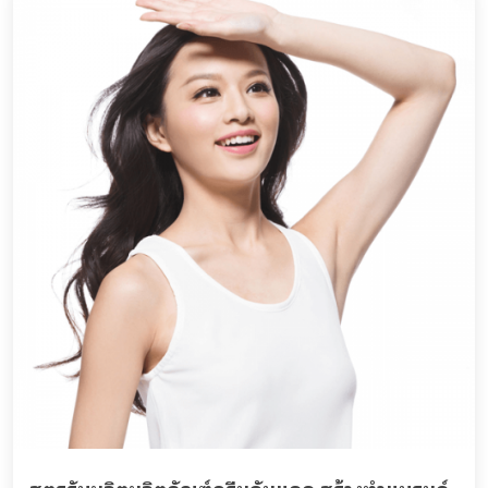
สูตรรับผลิตผลิตภัณฑ์ครีมกันแดด สร้างทำแบรนด์